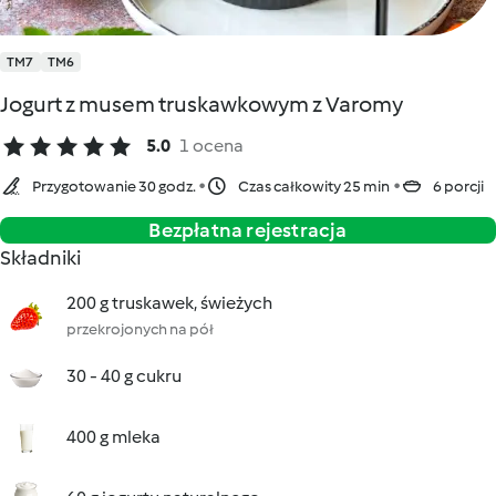
TM7
TM6
Jogurt z musem truskawkowym z Varomy
5.0
1 ocena
Przygotowanie 30 godz.
Czas całkowity 25 min
6 porcji
Bezpłatna rejestracja
Składniki
200 g truskawek, świeżych
przekrojonych na pół
30 - 40 g cukru
400 g mleka