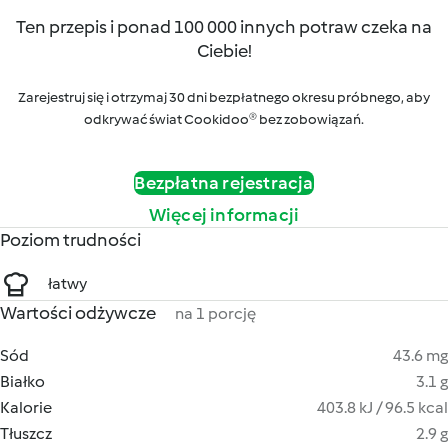
Ten przepis i ponad 100 000 innych potraw czeka na
Ciebie!
Zarejestruj się i otrzymaj 30 dni bezpłatnego okresu próbnego, aby
odkrywać świat Cookidoo® bez zobowiązań.
Bezpłatna rejestracja
Więcej informacji
Poziom trudności
łatwy
Wartości odżywcze
na 1 porcję
Sód
43.6 mg
Białko
3.1 g
Kalorie
403.8 kJ / 96.5 kcal
Tłuszcz
2.9 g