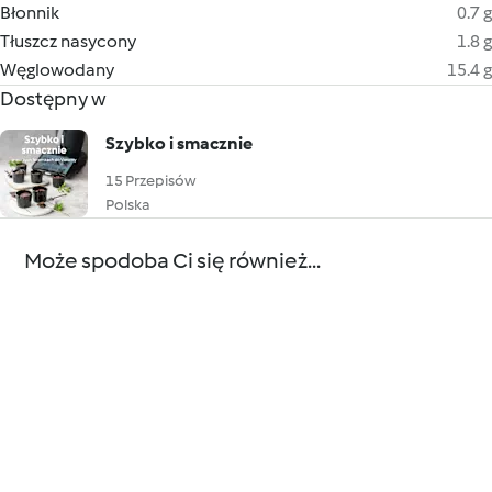
Błonnik
0.7 g
Tłuszcz nasycony
1.8 g
Węglowodany
15.4 g
Dostępny w
Szybko i smacznie
15 Przepisów
Polska
Może spodoba Ci się również...