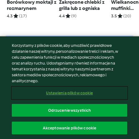
Borówkowy moktajl z
Zakręcone chlebki z
Wielkanocn
rozmarynem
grilla lub z ogniska
muffinki
marchewko
4.3
(17)
4.4
(9)
3.5
(20)
kremem cy
Korzystamy z plików cookie, aby umożliwić prawidłowe
© Copyright 2026
działanie naszej witryny, personalizowanie treści i reklam, w
celu zapewnienia funkcji w mediach społecznościowych
Warunki korzystania
oraz analizy ruchu. Udostępniamy również informacje na
Polityka prywatności
temat korzystania z naszej witryny naszymi partnerom z
Disclaimer
sektora mediów społecznościowych, reklamowego i
analitycznego.
Znak wydawcy
Pliki cookie
Ustawienia plików cookie
Zgłoś treść
Odstąp od umowy
Odrzucenie wszystkich
Oświadczenie o dostępności
polski
Akceptowanie plików cookie