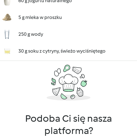
60 g jogurtu naturalnego
5 g mleka w proszku
250 g wody
30 g soku z cytryny, świeżo wyciśniętego
Podoba Ci się nasza
platforma?