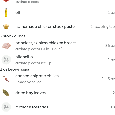
cut into pieces
oil
1 oz
homemade chicken stock paste
2 heaping tsp
2 stock cubes
boneless, skinless chicken breast
36 oz
cut into pieces (1¼ in.-1½ in.)
piloncillo
1 oz
cut into pieces (see Tip)
1 oz brown sugar
canned chipotle chilies
1 - 3 oz
(in adobo sauce)
dried bay leaves
2
Mexican tostadas
18