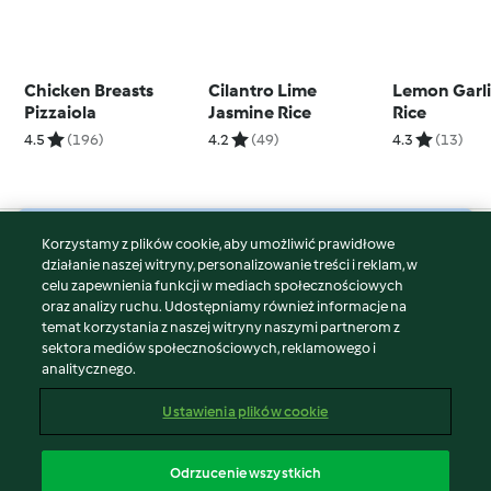
Chicken Breasts
Cilantro Lime
Lemon Garli
Pizzaiola
Jasmine Rice
Rice
4.5
(196)
4.2
(49)
4.3
(13)
Korzystamy z plików cookie, aby umożliwić prawidłowe
© Copyright 2026
działanie naszej witryny, personalizowanie treści i reklam, w
celu zapewnienia funkcji w mediach społecznościowych
Warunki korzystania
oraz analizy ruchu. Udostępniamy również informacje na
Polityka prywatności
temat korzystania z naszej witryny naszymi partnerom z
Disclaimer
sektora mediów społecznościowych, reklamowego i
analitycznego.
Znak wydawcy
Pliki cookie
Ustawienia plików cookie
Zgłoś treść
Odstąp od umowy
Odrzucenie wszystkich
Oświadczenie o dostępności