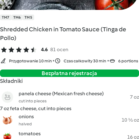
TM7
TM6
TM5
Shredded Chicken in Tomato Sauce (Tinga de
Pollo)
4.6
81 ocen
Przygotowanie 10 min
Czas całkowity 30 min
6 portions
Bezpłatna rejestracja
Składniki
panela cheese (Mexican fresh cheese)
7 oz
cut into pieces
7 oz feta cheese, cut into pieces
onions
10 ½ oz
halved
tomatoes
16 oz