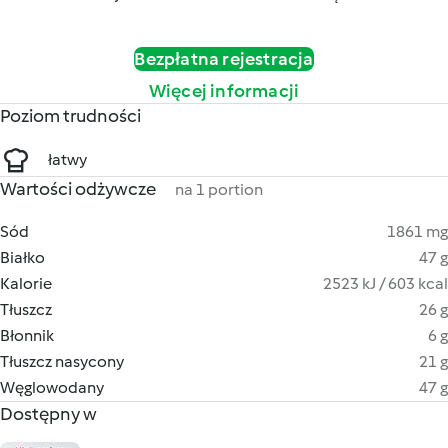
Bezpłatna rejestracja
Więcej informacji
Poziom trudności
łatwy
Wartości odżywcze
na 1 portion
Sód
1861 mg
Białko
47 g
Kalorie
2523 kJ / 603 kcal
Tłuszcz
26 g
Błonnik
6 g
Tłuszcz nasycony
21 g
Węglowodany
47 g
Dostępny w