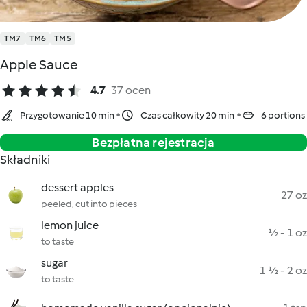
TM7
TM6
TM5
Apple Sauce
4.7
37 ocen
Przygotowanie 10 min
Czas całkowity 20 min
6 portions
Bezpłatna rejestracja
Składniki
dessert apples
27 oz
peeled, cut into pieces
lemon juice
½ - 1 oz
to taste
sugar
1 ½ - 2 oz
to taste