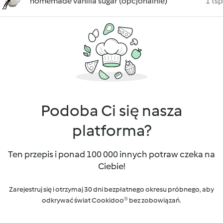
homemade vanilla sugar (opcjonalnie)
1 tsp
Podoba Ci się nasza
platforma?
Ten przepis i ponad 100 000 innych potraw czeka na
Ciebie!
Zarejestruj się i otrzymaj 30 dni bezpłatnego okresu próbnego, aby
odkrywać świat Cookidoo® bez zobowiązań.