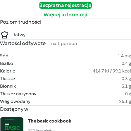
Bezpłatna rejestracja
Więcej informacji
Poziom trudności
łatwy
Wartości odżywcze
na 1 portion
Sód
1.4 mg
Białko
0.4 g
Kalorie
414.7 kJ / 99.1 kcal
Tłuszcz
0.3 g
Błonnik
3.1 g
Tłuszcz nasycony
0 g
Węglowodany
26.1 g
Dostępny w
The basic cookbook
177 Przepisów