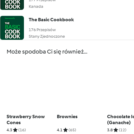
Kanada
The Basic Cookbook
176 Przepisów
Stany Zjednoczone
Może spodoba Ci się również...
Strawberry Snow
Brownies
Chocolate I
Cones
(Ganache)
4.3
(16)
4.1
(65)
3.8
(12)