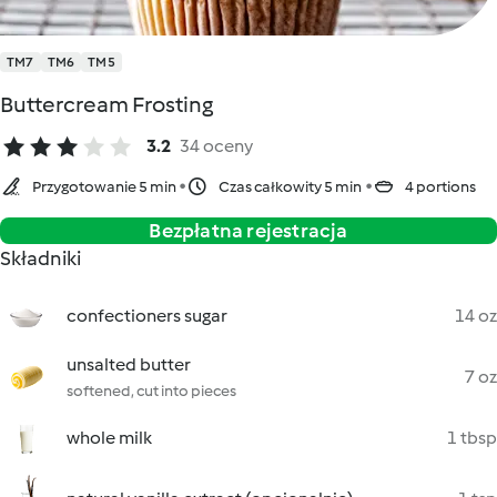
TM7
TM6
TM5
Buttercream Frosting
3.2
34 oceny
Przygotowanie 5 min
Czas całkowity 5 min
4 portions
Bezpłatna rejestracja
Składniki
confectioners sugar
14 oz
unsalted butter
7 oz
softened, cut into pieces
whole milk
1 tbsp