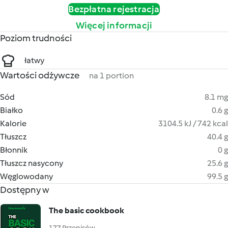
Bezpłatna rejestracja
Więcej informacji
Poziom trudności
łatwy
Wartości odżywcze
na 1 portion
Sód
8.1 mg
Białko
0.6 g
Kalorie
3104.5 kJ / 742 kcal
Tłuszcz
40.4 g
Błonnik
0 g
Tłuszcz nasycony
25.6 g
Węglowodany
99.5 g
Dostępny w
The basic cookbook
177 Przepisów