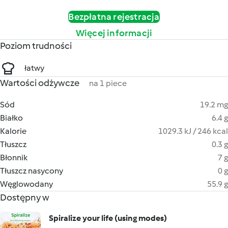
Bezpłatna rejestracja
Więcej informacji
Poziom trudności
łatwy
Wartości odżywcze
na 1 piece
Sód
19.2 mg
Białko
6.4 g
Kalorie
1029.3 kJ / 246 kcal
Tłuszcz
0.3 g
Błonnik
7 g
Tłuszcz nasycony
0 g
Węglowodany
55.9 g
Dostępny w
Spiralize your life (using modes)