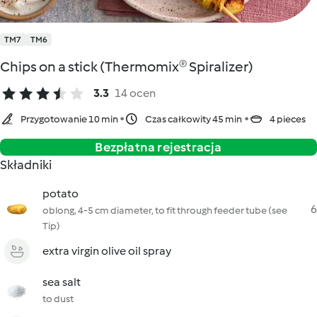
TM7
TM6
Chips on a stick (Thermomix® Spiralizer)
3.3
14 ocen
Przygotowanie 10 min
Czas całkowity 45 min
4 pieces
Bezpłatna rejestracja
Składniki
potato
6
oblong, 4-5 cm diameter, to fit through feeder tube (see
Tip)
extra virgin olive oil spray
sea salt
to dust