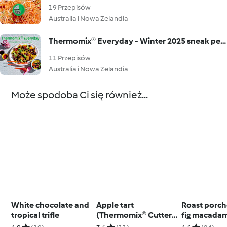
19 Przepisów
Australia i Nowa Zelandia
Thermomix® Everyday - Winter 2025 sneak peek
11 Przepisów
Australia i Nowa Zelandia
Może spodoba Ci się również...
White chocolate and
Apple tart
Roast porch
tropical trifle
(Thermomix® Cutter,
fig macada
using modes)
stuffing