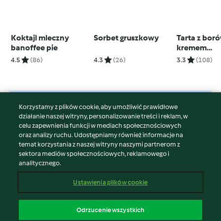
Koktajl mleczny
Sorbet gruszkowy
Tarta z bor
banoffee pie
kremem
śmietankow
4.5
(86)
4.3
(26)
3.3
(108)
migdałami
Korzystamy z plików cookie, aby umożliwić prawidłowe
© Copyright 2026
działanie naszej witryny, personalizowanie treści i reklam, w
celu zapewnienia funkcji w mediach społecznościowych
Warunki korzystania
oraz analizy ruchu. Udostępniamy również informacje na
Polityka prywatności
temat korzystania z naszej witryny naszymi partnerom z
Disclaimer
sektora mediów społecznościowych, reklamowego i
analitycznego.
Znak wydawcy
Pliki cookie
Ustawienia plików cookie
Zgłoś treść
Odstąp od umowy
Odrzucenie wszystkich
Oświadczenie o dostępności