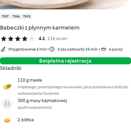
TM7
TM6
TM5
Babeczki z płynnym karmelem
4.1
216 ocen
Przygotowanie 5 min
Czas całkowity 25 min
6 porcji
Bezpłatna rejestracja
Składniki
110 g masła
miękkiego, pokrojonego na kawałki, plus dodatkowa ilość do
natłuszczenia foremek
300 g masy kajmakowej
(patrz wskazówka)
2 żółtka