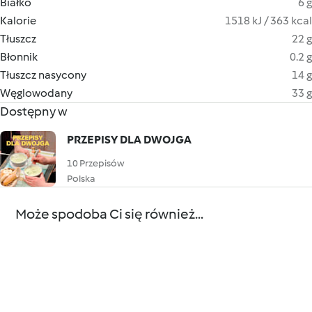
Białko
6 g
Kalorie
1518 kJ / 363 kcal
Tłuszcz
22 g
Błonnik
0.2 g
Tłuszcz nasycony
14 g
Węglowodany
33 g
Dostępny w
PRZEPISY DLA DWOJGA
10 Przepisów
Polska
Może spodoba Ci się również...