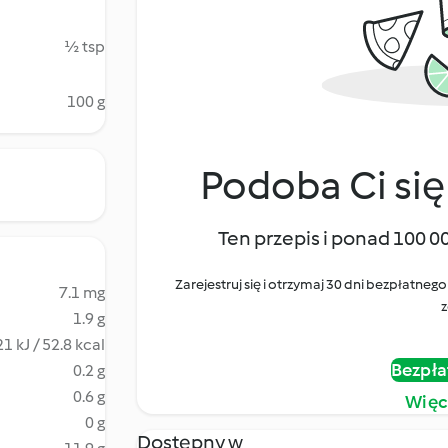
½ tsp
100 g
Podoba Ci się
Ten przepis i ponad 100 0
Zarejestruj się i otrzymaj 30 dni bezpłatn
7.1 mg
z
1.9 g
1 kJ / 52.8 kcal
Bezpła
0.2 g
0.6 g
Więc
0 g
Dostępny w