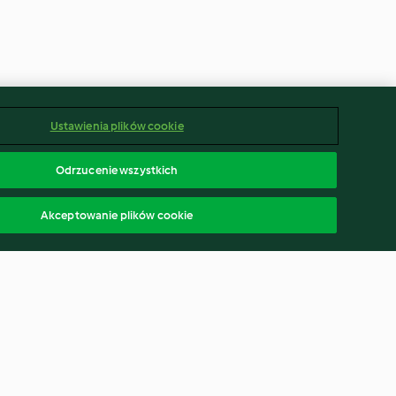
Ustawienia plików cookie
Odrzucenie wszystkich
Akceptowanie plików cookie
 Scones with
Mini Carrot Cakes