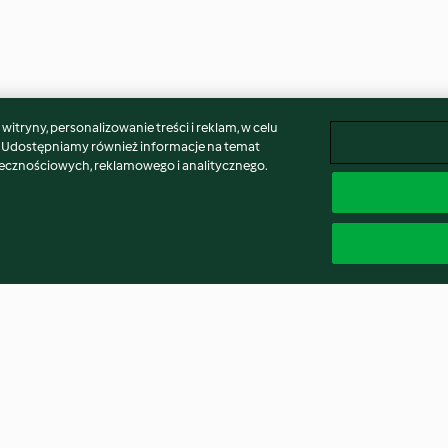
itryny, personalizowanie treści i reklam, w celu
. Udostępniamy również informacje na temat
łecznościowych, reklamowego i analitycznego.
Rye Bread Rolls- Bürli
Chocolate Chip