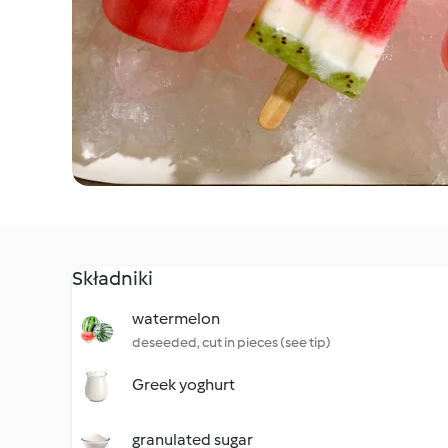
Składniki
watermelon
deseeded, cut in pieces (see tip)
Greek yoghurt
granulated sugar