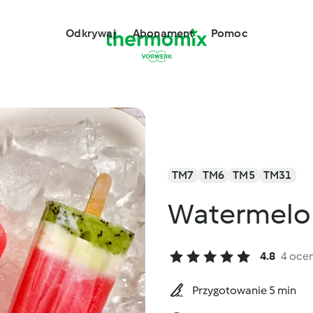
Odkrywaj
Abonament
Pomoc
TM7
TM6
TM5
TM31
Watermelon 
4.8
4 oce
Przygotowanie 5 min