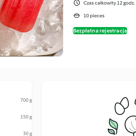
Czas całkowity 12 godz.
10 pieces
Bezpłatna rejestracja
700 g
150 g
30 g