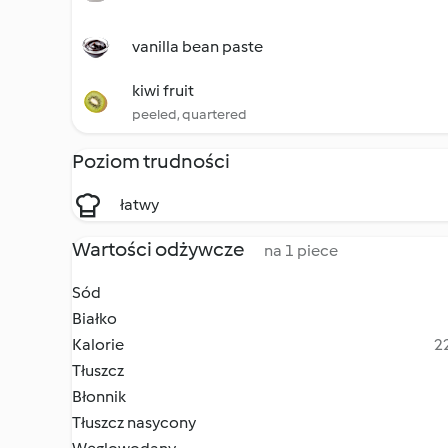
vanilla bean paste
kiwi fruit
peeled, quartered
Poziom trudności
łatwy
Wartości odżywcze
na 1 piece
Sód
Białko
Kalorie
22
Tłuszcz
Błonnik
Tłuszcz nasycony