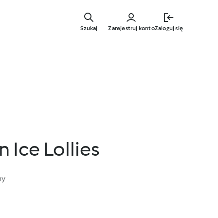
Przejdź
do
Szukaj
Zarejestruj konto
Zaloguj się
głównej
treści
Ice Lollies
ny