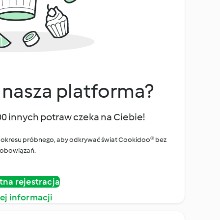
 nasza platforma?
00 innych potraw czeka na Ciebie!
ego okresu próbnego, aby odkrywać świat Cookidoo® bez
obowiązań.
tna rejestracja
ej informacji