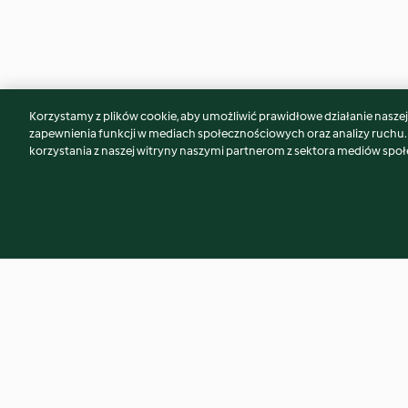
Korzystamy z plików cookie, aby umożliwić prawidłowe działanie naszej w
Może spodoba Ci się również...
zapewnienia funkcji w mediach społecznościowych oraz analizy ruchu
korzystania z naszej witryny naszymi partnerom z sektora mediów spo
Alcohol-free Berry Mojito
Tropical Smoothie