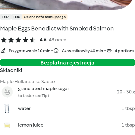
TM7
TM6
Osłona noża miksującego
Maple Eggs Benedict with Smoked Salmon
4.6
48 ocen
Przygotowanie 10 min
Czas całkowity 40 min
4 portions
Bezpłatna rejestracja
Składniki
Maple Hollandaise Sauce
granulated maple sugar
20 - 30 g
to taste (see Tip)
water
1 tbsp
lemon juice
1 tbsp