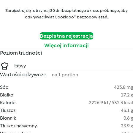
Zarejestruj się i otrzymaj 30 dni bezpłatnego okresu próbnego, aby
odkrywać świat Cookidoo® bez zobowiązań.
Bezpłatna rejestracja
Więcej informacji
Poziom trudności
łatwy
Wartości odżywcze
na 1 portion
Sód
423.8 mg
Białko
17.2 g
Kalorie
2226.9 kJ / 532.3 kcal
Tłuszcz
43.1 g
Błonnik
0.6 g
Tłuszcz nasycony
23.9 g