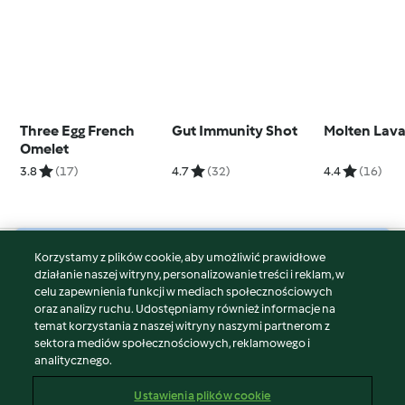
Three Egg French
Gut Immunity Shot
Molten Lav
Omelet
3.8
(17)
4.7
(32)
4.4
(16)
Korzystamy z plików cookie, aby umożliwić prawidłowe
© Copyright 2026
działanie naszej witryny, personalizowanie treści i reklam, w
celu zapewnienia funkcji w mediach społecznościowych
Warunki korzystania
oraz analizy ruchu. Udostępniamy również informacje na
Polityka prywatności
temat korzystania z naszej witryny naszymi partnerom z
Disclaimer
sektora mediów społecznościowych, reklamowego i
analitycznego.
Znak wydawcy
Pliki cookie
Ustawienia plików cookie