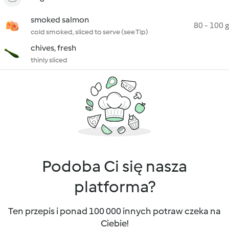
smoked salmon
80 - 100 g
cold smoked, sliced to serve (see Tip)
chives, fresh
thinly sliced
Podoba Ci się nasza
platforma?
Ten przepis i ponad 100 000 innych potraw czeka na
Ciebie!