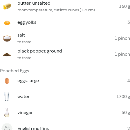
butter, unsalted
160 g
room temperature, cut into cubes (1-2 cm)
egg yolks
3
salt
1 pinch
to taste
black pepper, ground
1 pinch
to taste
Poached Eggs
eggs, large
4
water
1700 g
vinegar
50 g
English muffins
2