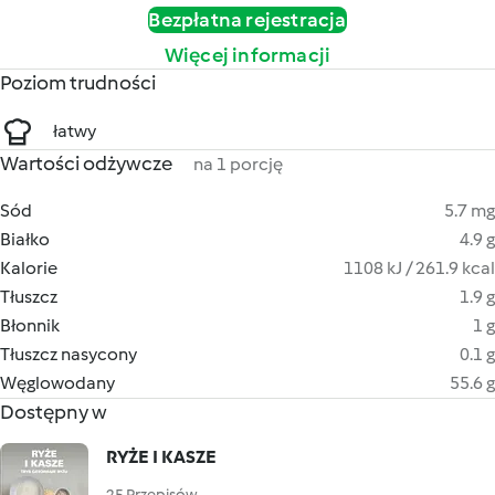
Bezpłatna rejestracja
Więcej informacji
Poziom trudności
łatwy
Wartości odżywcze
na 1 porcję
Sód
5.7 mg
Białko
4.9 g
Kalorie
1108 kJ / 261.9 kcal
Tłuszcz
1.9 g
Błonnik
1 g
Tłuszcz nasycony
0.1 g
Węglowodany
55.6 g
Dostępny w
RYŻE I KASZE
25 Przepisów