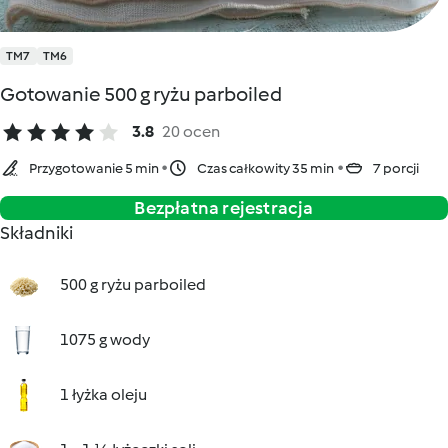
TM7
TM6
Gotowanie 500 g ryżu parboiled
3.8
20 ocen
Przygotowanie 5 min
Czas całkowity 35 min
7 porcji
Bezpłatna rejestracja
Składniki
500 g ryżu parboiled
1075 g wody
1 łyżka oleju