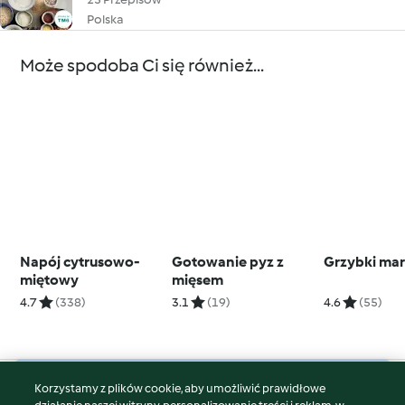
Polska
Może spodoba Ci się również...
Napój cytrusowo-
Gotowanie pyz z
Grzybki ma
miętowy
mięsem
4.7
(338)
3.1
(19)
4.6
(55)
Korzystamy z plików cookie, aby umożliwić prawidłowe
© Copyright 2026