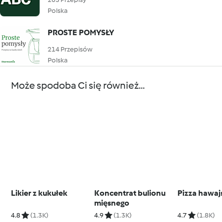
Polska
PROSTE POMYSŁY
214 Przepisów
Polska
Może spodoba Ci się również...
Likier z kukułek
Koncentrat bulionu
Pizza hawaj
mięsnego
4.8
(1.3K)
4.9
(1.3K)
4.7
(1.8K)