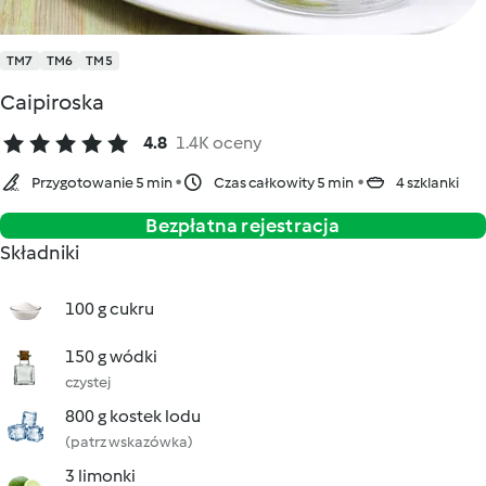
TM7
TM6
TM5
Caipiroska
4.8
1.4K oceny
Przygotowanie 5 min
Czas całkowity 5 min
4 szklanki
Bezpłatna rejestracja
Składniki
100 g cukru
150 g wódki
czystej
800 g kostek lodu
(patrz wskazówka)
3 limonki