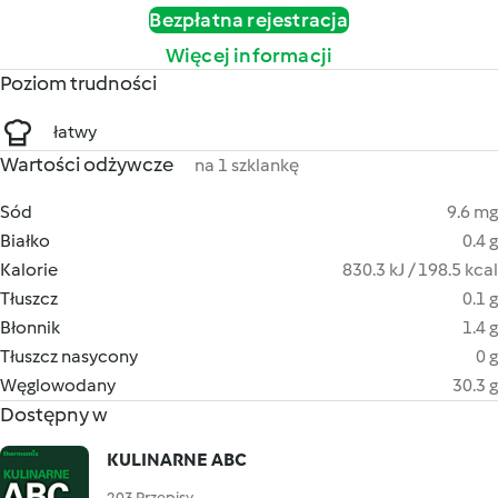
Bezpłatna rejestracja
Więcej informacji
Poziom trudności
łatwy
Wartości odżywcze
na 1 szklankę
Sód
9.6 mg
Białko
0.4 g
Kalorie
830.3 kJ / 198.5 kcal
Tłuszcz
0.1 g
Błonnik
1.4 g
Tłuszcz nasycony
0 g
Węglowodany
30.3 g
Dostępny w
KULINARNE ABC
203 Przepisy