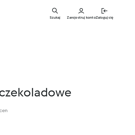
Przejdź
do
Szukaj
Zarejestruj konto
Zaloguj się
głównej
treści
 czekoladowe
ocen