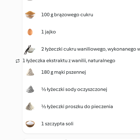
100 g brązowego cukru
1 jajko
2 łyżeczki cukru waniliowego, wykonanego 
1 łyżeczka ekstraktu z wanilii, naturalnego
180 g mąki pszennej
½ łyżeczki sody oczyszczonej
½ łyżeczki proszku do pieczenia
1 szczypta soli