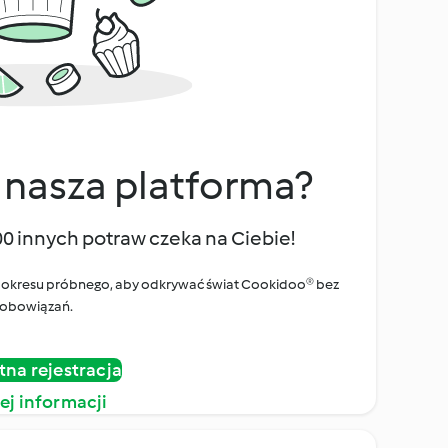
 nasza platforma?
00 innych potraw czeka na Ciebie!
ego okresu próbnego, aby odkrywać świat Cookidoo® bez
obowiązań.
tna rejestracja
ej informacji