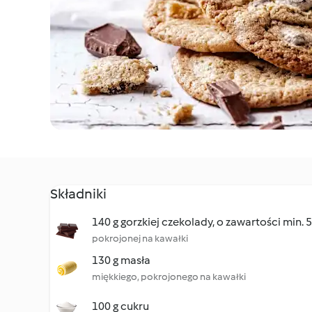
Składniki
140 g gorzkiej czekolady, o zawartości min.
pokrojonej na kawałki
130 g masła
miękkiego, pokrojonego na kawałki
100 g cukru