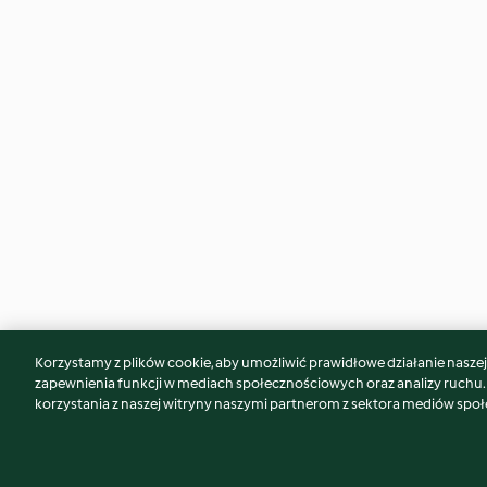
Korzystamy z plików cookie, aby umożliwić prawidłowe działanie naszej w
Może spodoba Ci się również...
zapewnienia funkcji w mediach społecznościowych oraz analizy ruchu
korzystania z naszej witryny naszymi partnerom z sektora mediów spo