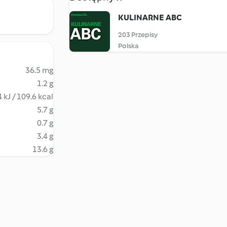
KULINARNE ABC
203 Przepisy
Polska
36.5 mg
1.2 g
 kJ / 109.6 kcal
5.7 g
0.7 g
3.4 g
13.6 g