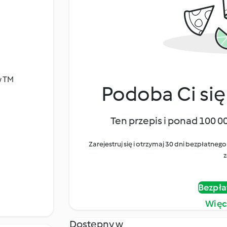
w TM
Podoba Ci się
Ten przepis i ponad 100 0
Zarejestruj się i otrzymaj 30 dni bezpłatn
z
Bezpła
Więc
Dostępny w