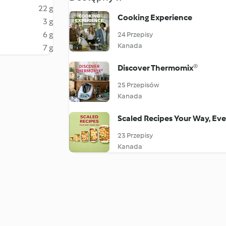
22 g
Cooking Experience
3 g
6 g
24 Przepisy
Kanada
7 g
Discover Thermomix®
25 Przepisów
Kanada
Scaled Recipes Your Way, Ev
23 Przepisy
Kanada