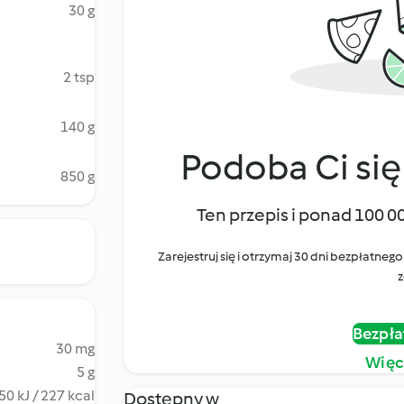
30 g
2 tsp
140 g
Podoba Ci się
850 g
Ten przepis i ponad 100 0
Zarejestruj się i otrzymaj 30 dni bezpłatn
z
Bezpła
30 mg
Więc
5 g
50 kJ / 227 kcal
Dostępny w