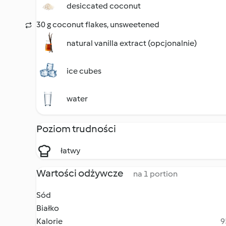
desiccated coconut
30 g coconut flakes, unsweetened
natural vanilla extract (opcjonalnie)
ice cubes
water
Poziom trudności
łatwy
Wartości odżywcze
na 1 portion
Sód
Białko
Kalorie
9