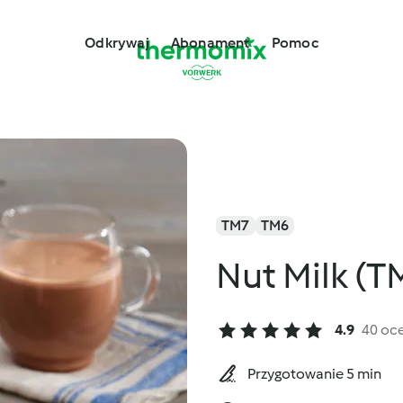
Odkrywaj
Abonament
Pomoc
TM7
TM6
Nut Milk (T
4.9
40 oc
Przygotowanie 5 min