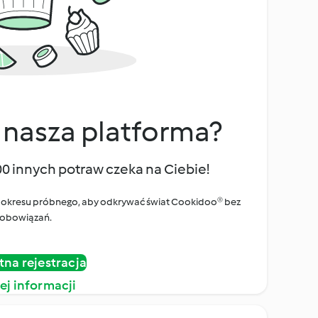
 nasza platforma?
00 innych potraw czeka na Ciebie!
ego okresu próbnego, aby odkrywać świat Cookidoo® bez
obowiązań.
tna rejestracja
ej informacji