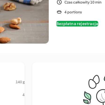
Czas całkowity 10 min
4 portions
Bezpłatna rejestracja
140 g
4