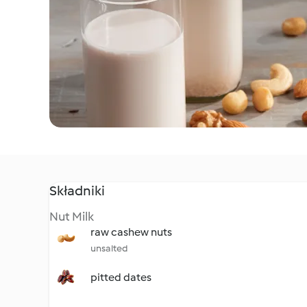
Składniki
Nut Milk
raw cashew nuts
unsalted
pitted dates