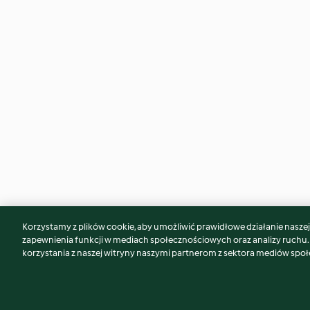
Korzystamy z plików cookie, aby umożliwić prawidłowe działanie naszej w
Może spodoba Ci się również...
zapewnienia funkcji w mediach społecznościowych oraz analizy ruchu
korzystania z naszej witryny naszymi partnerom z sektora mediów spo