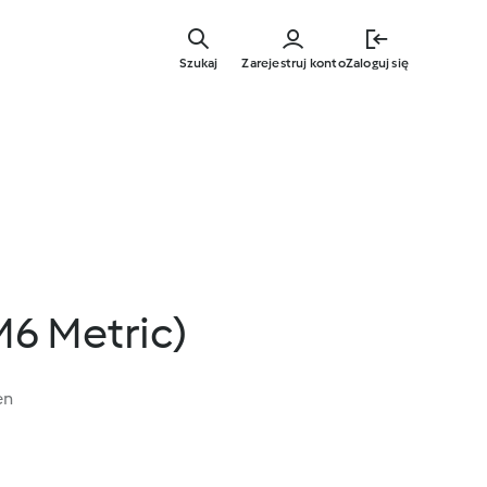
Przejdź
do
Szukaj
Zarejestruj konto
Zaloguj się
głównej
treści
M6 Metric)
en