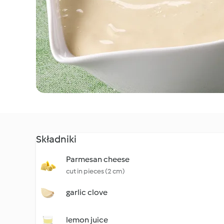
Składniki
Parmesan cheese
cut in pieces (2 cm)
garlic clove
lemon juice