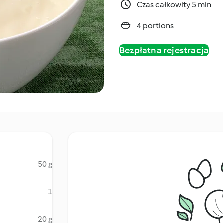
Czas całkowity 5 min
4 portions
Bezpłatna rejestracja
50 g
1
20 g