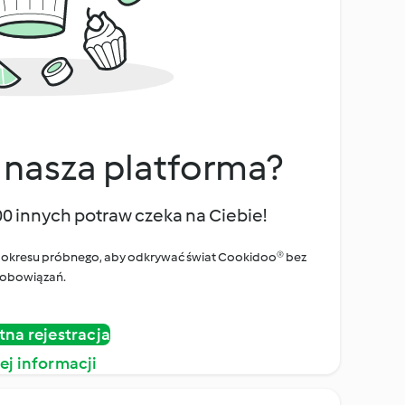
 nasza platforma?
00 innych potraw czeka na Ciebie!
ego okresu próbnego, aby odkrywać świat Cookidoo® bez
obowiązań.
tna rejestracja
ej informacji