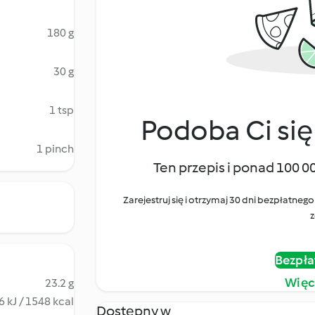
180 g
30 g
1 tsp
Podoba Ci się
1 pinch
Ten przepis i ponad 100 0
Zarejestruj się i otrzymaj 30 dni bezpłatn
z
Bezpła
Więc
23.2 g
 kJ / 1548 kcal
Dostępny w