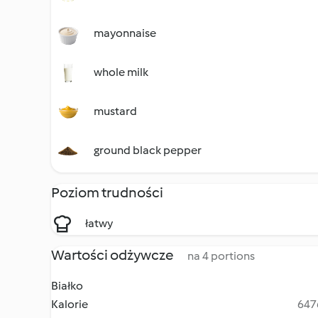
mayonnaise
whole milk
mustard
ground black pepper
Poziom trudności
łatwy
Wartości odżywcze
na 4 portions
Białko
Kalorie
6476