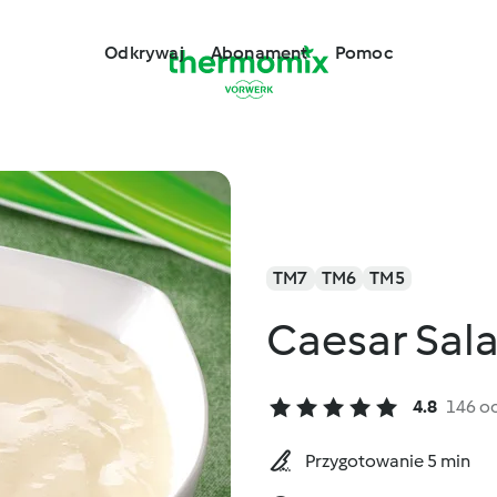
Odkrywaj
Abonament
Pomoc
TM7
TM6
TM5
Caesar Sala
4.8
146 o
Przygotowanie 5 min