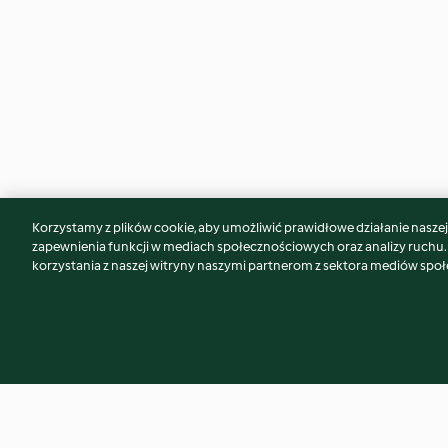
Korzystamy z plików cookie, aby umożliwić prawidłowe działanie naszej w
Może spodoba Ci się również...
zapewnienia funkcji w mediach społecznościowych oraz analizy ruchu
korzystania z naszej witryny naszymi partnerom z sektora mediów spo