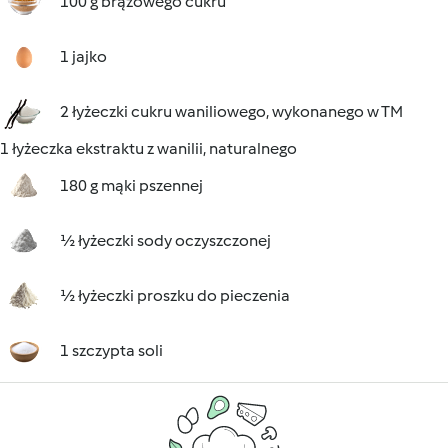
100 g brązowego cukru
1 jajko
2 łyżeczki cukru waniliowego, wykonanego w TM
1 łyżeczka ekstraktu z wanilii, naturalnego
180 g mąki pszennej
½ łyżeczki sody oczyszczonej
½ łyżeczki proszku do pieczenia
1 szczypta soli