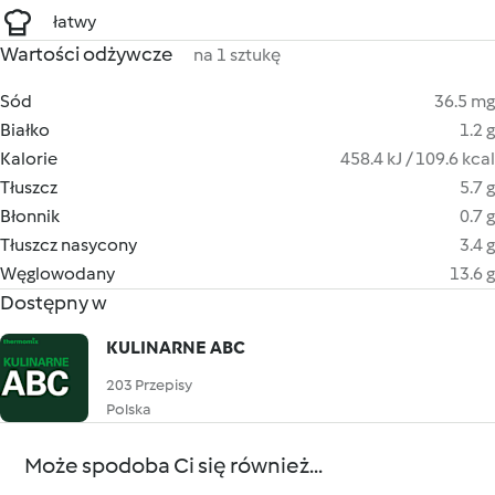
łatwy
Wartości odżywcze
na 1 sztukę
Sód
36.5 mg
Białko
1.2 g
Kalorie
458.4 kJ / 109.6 kcal
Tłuszcz
5.7 g
Błonnik
0.7 g
Tłuszcz nasycony
3.4 g
Węglowodany
13.6 g
Dostępny w
KULINARNE ABC
203 Przepisy
Polska
Może spodoba Ci się również...