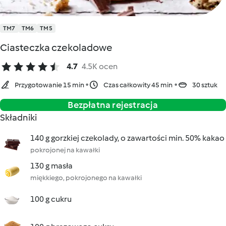
TM7
TM6
TM5
Ciasteczka czekoladowe
4.7
4.5K ocen
Przygotowanie 15 min
Czas całkowity 45 min
30 sztuk
Bezpłatna rejestracja
Składniki
140 g gorzkiej czekolady, o zawartości min. 50% kakao
pokrojonej na kawałki
130 g masła
miękkiego, pokrojonego na kawałki
100 g cukru