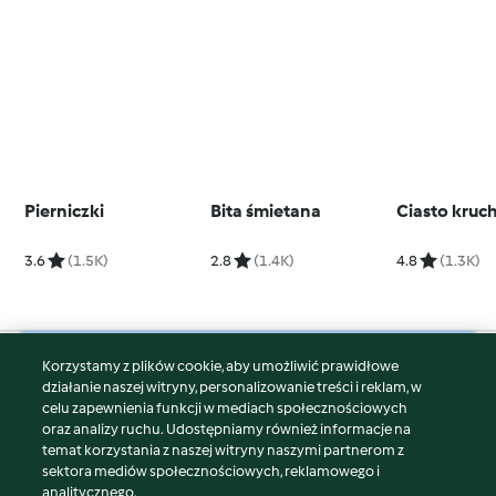
Pierniczki
Bita śmietana
Ciasto kruc
3.6
(1.5K)
2.8
(1.4K)
4.8
(1.3K)
Korzystamy z plików cookie, aby umożliwić prawidłowe
© Copyright 2026
działanie naszej witryny, personalizowanie treści i reklam, w
celu zapewnienia funkcji w mediach społecznościowych
Warunki korzystania
oraz analizy ruchu. Udostępniamy również informacje na
Polityka prywatności
temat korzystania z naszej witryny naszymi partnerom z
Disclaimer
sektora mediów społecznościowych, reklamowego i
analitycznego.