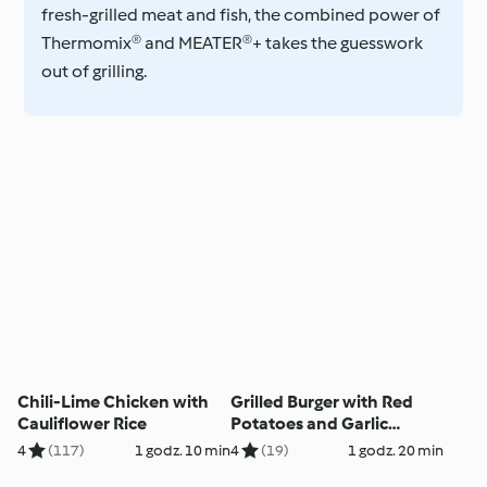
fresh-grilled meat and fish, the combined power of
Thermomix® and MEATER®+ takes the guesswork
out of grilling.
Chili-Lime Chicken with
Grilled Burger with Red
Cauliflower Rice
Potatoes and Garlic
Mayonnaise
4
(117)
1 godz. 10 min
4
(19)
1 godz. 20 min