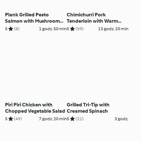
Plank Grilled Pesto
Chimichurri Pork
Salmon with Mushroom
Tenderloin with Warm
Orzotto
Rice Salad
5
(8)
1 godz. 50 min
5
(59)
13 godz. 20 min
Piri Piri Chicken with
Grilled Tri-Tip with
Chopped Vegetable Salad
Creamed Spinach
5
(49)
7 godz. 20 min
5
(21)
3 godz.