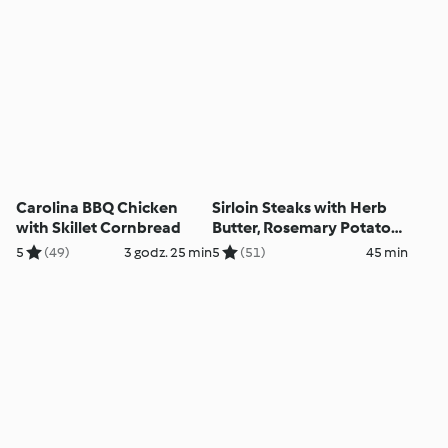
Carolina BBQ Chicken
Sirloin Steaks with Herb
with Skillet Cornbread
Butter, Rosemary Potatoes
and Broccoli
5
(49)
3 godz. 25 min
5
(51)
45 min