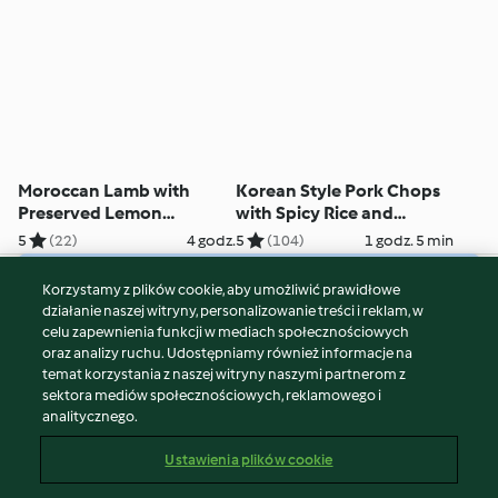
Moroccan Lamb with
Korean Style Pork Chops
Preserved Lemon
with Spicy Rice and
Couscous
Steamed Bok Choy
5
(22)
4 godz.
5
(104)
1 godz. 5 min
Korzystamy z plików cookie, aby umożliwić prawidłowe
© Copyright 2026
działanie naszej witryny, personalizowanie treści i reklam, w
celu zapewnienia funkcji w mediach społecznościowych
Warunki korzystania
oraz analizy ruchu. Udostępniamy również informacje na
Polityka prywatności
temat korzystania z naszej witryny naszymi partnerom z
Disclaimer
sektora mediów społecznościowych, reklamowego i
analitycznego.
Znak wydawcy
Pliki cookie
Ustawienia plików cookie
Zgłoś treść