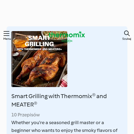
Przejdź
Menu
Szukaj
do
głównej
treści
Smart Grilling with Thermomix® and
MEATER®
10 Przepisów
Whether you’re a seasoned grill master or a
beginner who wants to enjoy the smoky flavors of