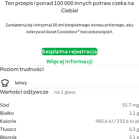
Ten przepis i ponad 100 000 innych potraw czeka na
Ciebie!
Zarejestruj się i otrzymaj 30 dni bezpłatnego okresu próbnego, aby
odkrywać świat Cookidoo® bez zobowiązań.
Bezpłatna rejestracja
Więcej informacji
Poziom trudności
łatwy
Wartości odżywcze
na 1 glass
Sód
55.7 mg
Białko
1.1 g
Kalorie
985.6 kJ / 235.6 kcal
Tłuszcz
0.3 g
Błonnik
3.1 g