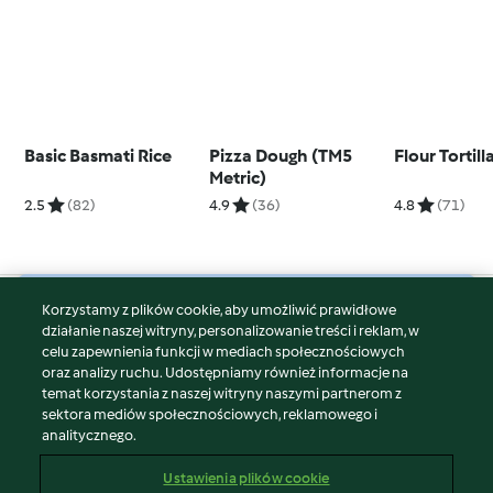
Basic Basmati Rice
Pizza Dough (TM5
Flour Tortill
Metric)
2.5
(82)
4.9
(36)
4.8
(71)
Korzystamy z plików cookie, aby umożliwić prawidłowe
© Copyright 2026
działanie naszej witryny, personalizowanie treści i reklam, w
celu zapewnienia funkcji w mediach społecznościowych
Warunki korzystania
oraz analizy ruchu. Udostępniamy również informacje na
Polityka prywatności
temat korzystania z naszej witryny naszymi partnerom z
Disclaimer
sektora mediów społecznościowych, reklamowego i
analitycznego.
Znak wydawcy
Pliki cookie
Ustawienia plików cookie