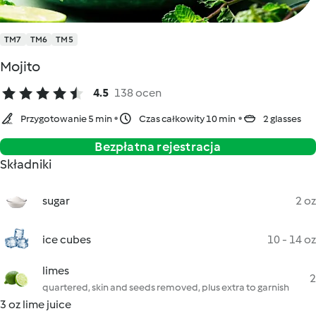
TM7
TM6
TM5
Mojito
4.5
138 ocen
Przygotowanie 5 min
Czas całkowity 10 min
2 glasses
Bezpłatna rejestracja
Składniki
sugar
2 oz
ice cubes
10 - 14 oz
limes
2
quartered, skin and seeds removed, plus extra to garnish
3 oz lime juice