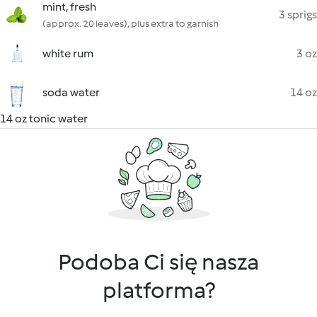
mint, fresh
3 sprigs
(approx. 20 leaves), plus extra to garnish
white rum
3 oz
soda water
14 oz
14 oz tonic water
Podoba Ci się nasza
platforma?