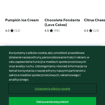
Pumpkin Ice Cream
Chocolate Fondants
Citrus Chee
(Lava Cakes)
4.0
(12)
4.5
(95)
4.5
(13)
Korzystamy z plików cookie, aby umożliwić prawidłowe
© Copyright 2026
działanie naszej witryny, personalizowanie treści i reklam, w
celu zapewnienia funkcji w mediach społecznościowych
Warunki korzystania
oraz analizy ruchu. Udostępniamy również informacje na
Polityka prywatności
temat korzystania z naszej witryny naszymi partnerom z
Disclaimer
sektora mediów społecznościowych, reklamowego i
analitycznego.
Znak wydawcy
Pliki cookie
Ustawienia plików cookie
Zgłoś treść
Odstąp od umowy
Odrzucenie wszystkich