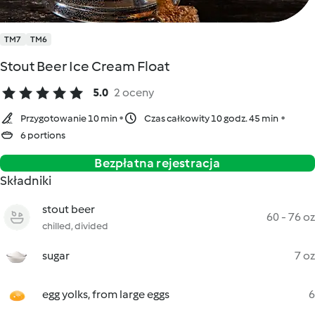
TM7
TM6
Stout Beer Ice Cream Float
5.0
2 oceny
Przygotowanie 10 min
Czas całkowity 10 godz. 45 min
6 portions
Bezpłatna rejestracja
Składniki
stout beer
60 - 76 oz
chilled, divided
sugar
7 oz
egg yolks, from large eggs
6