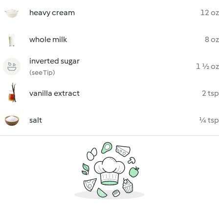
heavy cream
12 oz
whole milk
8 oz
inverted sugar
1 ½ oz
(see Tip)
vanilla extract
2 tsp
salt
¼ tsp