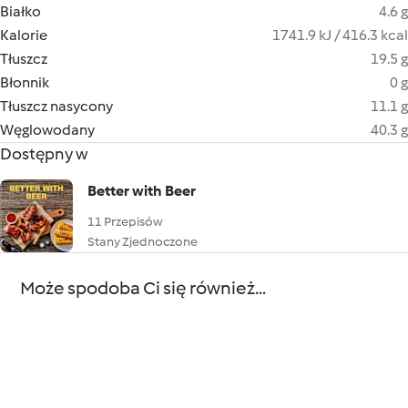
Białko
4.6 g
Kalorie
1741.9 kJ / 416.3 kcal
Tłuszcz
19.5 g
Błonnik
0 g
Tłuszcz nasycony
11.1 g
Węglowodany
40.3 g
Dostępny w
Better with Beer
11 Przepisów
Stany Zjednoczone
Może spodoba Ci się również...