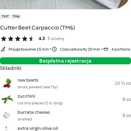
TM7
TM6
Cutter Beet Carpaccio (TM6)
4.3
3 oceny
Przygotowanie 15 min
Czas całkowity 20 min
4 portions
Bezpłatna rejestracja
Składniki
raw beets
10 ½ oz
small, peeled (see Tip)
zucchini
8 oz
cut into pieces (2 in. long)
burrata cheese
8 oz
drained
extra virgin olive oil