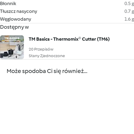
Błonnik
0.5 g
Tłuszcz nasycony
0.7 g
Węglowodany
1.6 g
Dostępny w
TM Basics - Thermomix® Cutter (TM6)
20 Przepisów
Stany Zjednoczone
Może spodoba Ci się również...