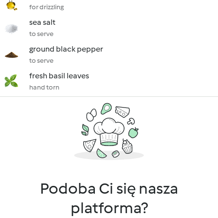
for drizzling
sea salt
to serve
ground black pepper
to serve
fresh basil leaves
hand torn
Podoba Ci się nasza
platforma?