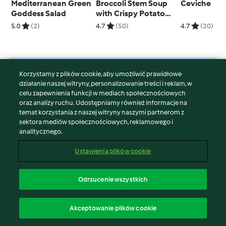
Mediterranean Green
Broccoli Stem Soup
Ceviche
Goddess Salad
with Crispy Potato
Skins
5.0
(2)
4.7
(50)
4.7
(20)
Korzystamy z plików cookie, aby umożliwić prawidłowe
© Copyright 2026
działanie naszej witryny, personalizowanie treści i reklam, w
celu zapewnienia funkcji w mediach społecznościowych
Warunki korzystania
oraz analizy ruchu. Udostępniamy również informacje na
Polityka prywatności
temat korzystania z naszej witryny naszymi partnerom z
Disclaimer
sektora mediów społecznościowych, reklamowego i
analitycznego.
Znak wydawcy
Pliki cookie
Ustawienia plików cookie
Zgłoś treść
Odstąp od umowy
Odrzucenie wszystkich
Oświadczenie o dostępności
polski
Akceptowanie plików cookie