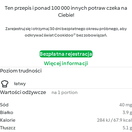
Ten przepis i ponad 100 000 innych potraw czeka na
Ciebie!
Zarejestruj się i otrzymaj 30 dni bezpłatnego okresu próbnego, aby
odkrywać świat Cookidoo® bez zobowiązań.
Bezpłatna rejestracja
Więcej informacji
Poziom trudności
łatwy
Wartości odżywcze
na 1 portion
Sód
40 mg
Białko
3.9 g
Kalorie
284 kJ / 67.9 kcal
Tłuszcz
5.1 g