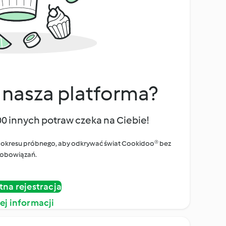
 nasza platforma?
00 innych potraw czeka na Ciebie!
ego okresu próbnego, aby odkrywać świat Cookidoo® bez
obowiązań.
tna rejestracja
ej informacji