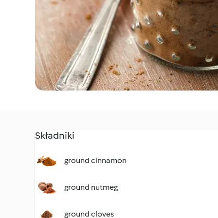
Składniki
ground cinnamon
ground nutmeg
ground cloves