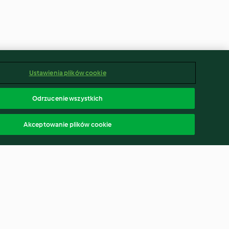
Ustawienia plików cookie
Odrzucenie wszystkich
Akceptowanie plików cookie
s with
Dumplings with chocolate