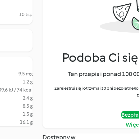
10 tsp
Podoba Ci się
Ten przepis i ponad 100 0
9.5 mg
1.2 g
Zarejestruj się i otrzymaj 30 dni bezpłatn
9.6 kJ / 74 kcal
z
2.4 g
8.5 g
1.5 g
Bezpła
16.1 g
Więc
Dostępny w