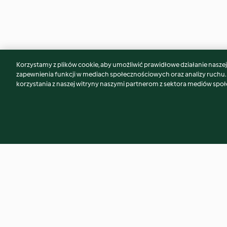
Korzystamy z plików cookie, aby umożliwić prawidłowe działanie naszej w
Może spodoba Ci się również...
zapewnienia funkcji w mediach społecznościowych oraz analizy ruchu
korzystania z naszej witryny naszymi partnerom z sektora mediów spo
Spicy Cheese Dip
Carrot Cake Overni