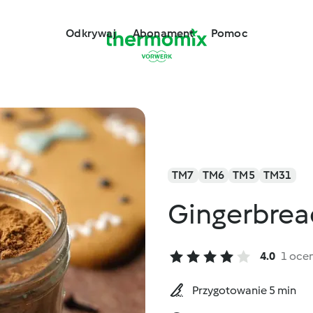
Odkrywaj
Abonament
Pomoc
TM7
TM6
TM5
TM31
Gingerbrea
4.0
1 oce
Przygotowanie 5 min