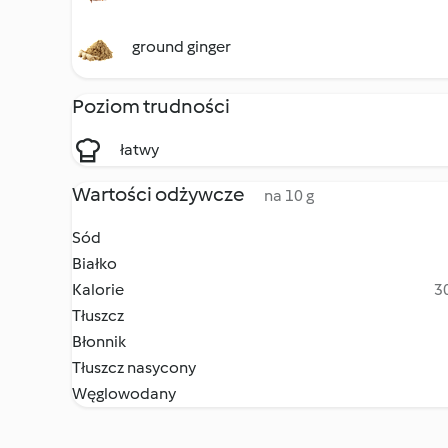
ground ginger
Poziom trudności
łatwy
Wartości odżywcze
na 10 g
Sód
Białko
Kalorie
30
Tłuszcz
Błonnik
Tłuszcz nasycony
Węglowodany