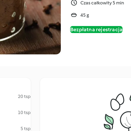
Czas całkowity 5 min
45 g
Bezpłatna rejestracja
20 tsp
10 tsp
5 tsp