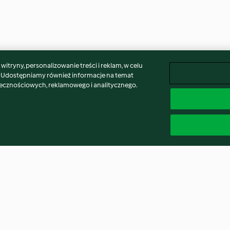
itryny, personalizowanie treści i reklam, w celu
. Udostępniamy również informacje na temat
łecznościowych, reklamowego i analitycznego.
ght Oats
Austrian Baked Rice Casserole
Quinoa pudding