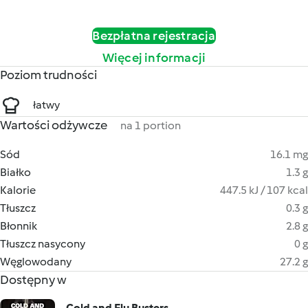
Bezpłatna rejestracja
Więcej informacji
Poziom trudności
łatwy
Wartości odżywcze
na 1 portion
Sód
16.1 mg
Białko
1.3 g
Kalorie
447.5 kJ / 107 kcal
Tłuszcz
0.3 g
Błonnik
2.8 g
Tłuszcz nasycony
0 g
Węglowodany
27.2 g
Dostępny w
Cold and Flu Busters