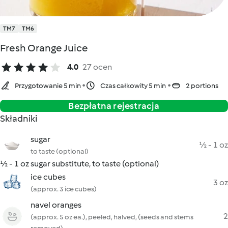
TM7
TM6
Fresh Orange Juice
4.0
27 ocen
Przygotowanie 5 min
Czas całkowity 5 min
2 portions
Bezpłatna rejestracja
Składniki
sugar
½ - 1 oz
to taste (optional)
½ - 1 oz sugar substitute, to taste (optional)
ice cubes
3 oz
(approx. 3 ice cubes)
navel oranges
2
(approx. 5 oz ea.), peeled, halved, (seeds and stems