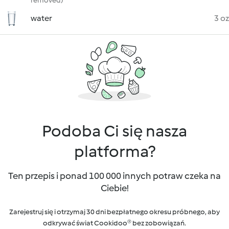
removed)
water
3 oz
Podoba Ci się nasza
platforma?
Ten przepis i ponad 100 000 innych potraw czeka na
Ciebie!
Zarejestruj się i otrzymaj 30 dni bezpłatnego okresu próbnego, aby
odkrywać świat Cookidoo® bez zobowiązań.