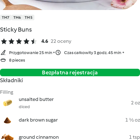
TM7
TM6
TM5
Sticky Buns
4.6
22 oceny
Przygotowanie 25 min
Czas całkowity 3 godz. 45 min
8 pieces
Bezpłatna rejestracja
Składniki
Filling
unsalted butter
2 oz
diced
dark brown sugar
1 ½ oz
ground cinnamon
1 tsp