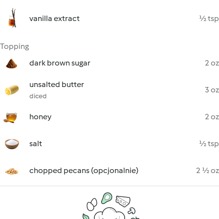
vanilla extract
½ tsp
Topping
dark brown sugar
2 oz
unsalted butter
3 oz
diced
honey
2 oz
salt
½ tsp
chopped pecans (opcjonalnie)
2 ½ oz