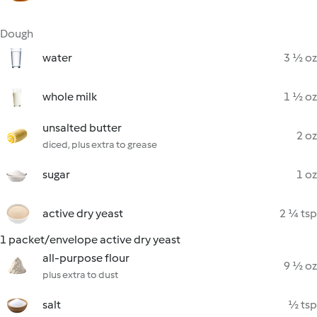
Dough
water
3 ½ oz
whole milk
1 ½ oz
unsalted butter
2 oz
diced, plus extra to grease
sugar
1 oz
active dry yeast
2 ¼ tsp
1 packet/envelope active dry yeast
all-purpose flour
9 ½ oz
plus extra to dust
salt
½ tsp