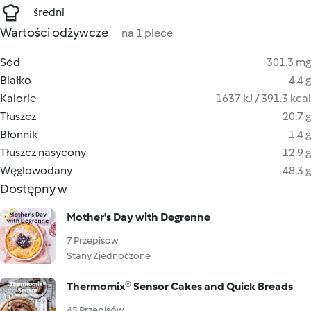
średni
Wartości odżywcze
na 1 piece
Sód
301.3 mg
Białko
4.4 g
Kalorie
1637 kJ / 391.3 kcal
Tłuszcz
20.7 g
Błonnik
1.4 g
Tłuszcz nasycony
12.9 g
Węglowodany
48.3 g
Dostępny w
Mother's Day with Degrenne
7 Przepisów
Stany Zjednoczone
Thermomix® Sensor Cakes and Quick Breads
45 Przepisów