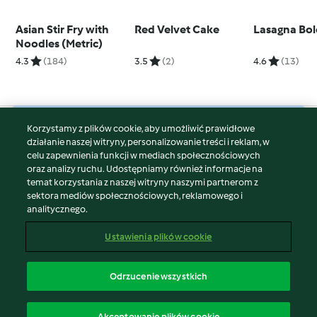
Asian Stir Fry with
Red Velvet Cake
Lasagna Bo
Noodles (Metric)
4.3
(184)
3.5
(2)
4.6
(13)
Korzystamy z plików cookie, aby umożliwić prawidłowe
© Copyright 2026
działanie naszej witryny, personalizowanie treści i reklam, w
celu zapewnienia funkcji w mediach społecznościowych
Warunki korzystania
oraz analizy ruchu. Udostępniamy również informacje na
Polityka prywatności
temat korzystania z naszej witryny naszymi partnerom z
Disclaimer
sektora mediów społecznościowych, reklamowego i
analitycznego.
Znak wydawcy
Pliki cookie
Ustawienia plików cookie
Zgłoś treść
Odstąp od umowy
Odrzucenie wszystkich
Oświadczenie o dostępności
polski
Akceptowanie plików cookie