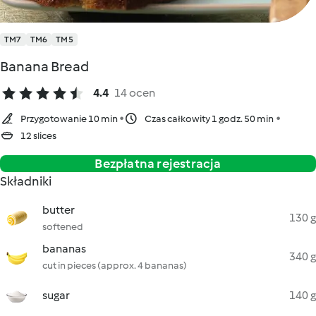
TM7
TM6
TM5
Banana Bread
4.4
14 ocen
Przygotowanie 10 min
Czas całkowity 1 godz. 50 min
12 slices
Bezpłatna rejestracja
Składniki
butter
130 g
softened
bananas
340 g
cut in pieces (approx. 4 bananas)
sugar
140 g