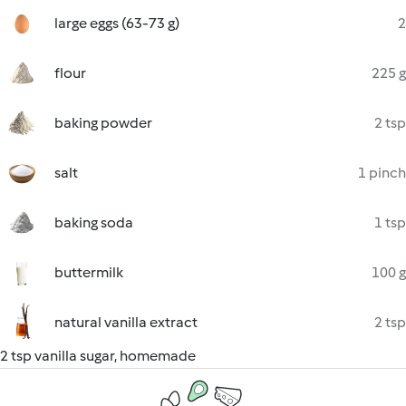
large eggs (63-73 g)
2
flour
225 g
baking powder
2 tsp
salt
1 pinch
baking soda
1 tsp
buttermilk
100 g
natural vanilla extract
2 tsp
2 tsp vanilla sugar, homemade