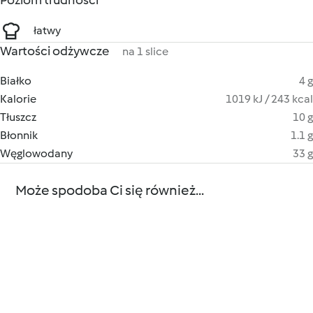
Poziom trudności
łatwy
Wartości odżywcze
na 1 slice
Białko
4 g
Kalorie
1019 kJ / 243 kcal
Tłuszcz
10 g
Błonnik
1.1 g
Węglowodany
33 g
Może spodoba Ci się również...