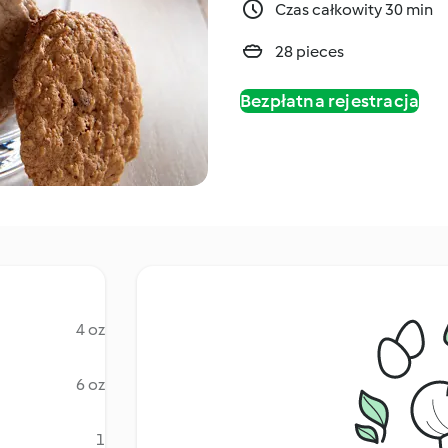
Czas całkowity 30 min
28 pieces
Bezpłatna rejestracja
4 oz
6 oz
1