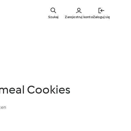
Przejdź
do
Szukaj
Zarejestruj konto
Zaloguj się
głównej
treści
tmeal Cookies
cen