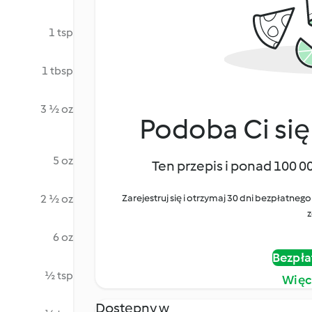
1 tsp
1 tbsp
3 ½ oz
Podoba Ci się
5 oz
Ten przepis i ponad 100 0
2 ½ oz
Zarejestruj się i otrzymaj 30 dni bezpłatn
z
6 oz
Bezpła
½ tsp
Więc
Dostępny w