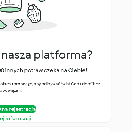
 nasza platforma?
00 innych potraw czeka na Ciebie!
ego okresu próbnego, aby odkrywać świat Cookidoo® bez
obowiązań.
tna rejestracja
ej informacji