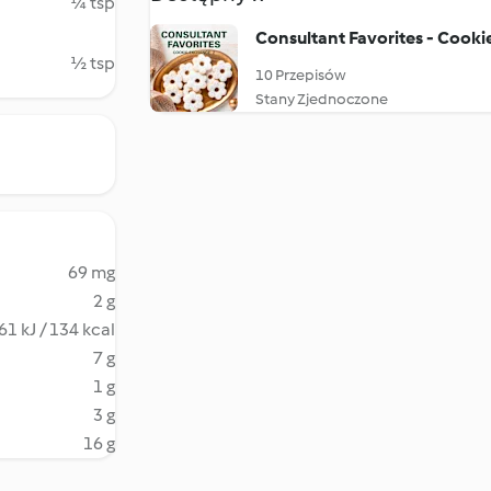
¼ tsp
Consultant Favorites - Cooki
½ tsp
10 Przepisów
Stany Zjednoczone
69 mg
2 g
61 kJ / 134 kcal
7 g
1 g
3 g
16 g