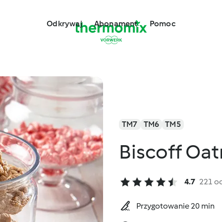
Odkrywaj
Abonament
Pomoc
TM7
TM6
TM5
Biscoff Oa
4.7
221 o
Przygotowanie 20 min