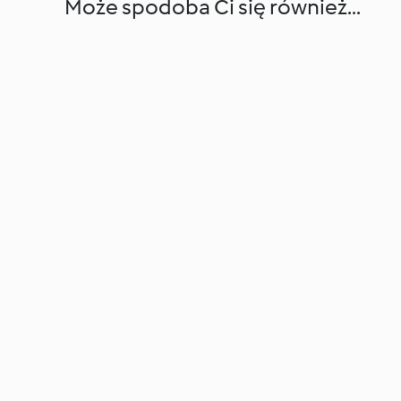
Może spodoba Ci się również...
Peanut and Banana Smoothie
Skillet Chocolate 
4.2
(19)
5.0
(4)
© Copyright 2026