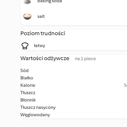
baking soda
salt
Poziom trudności
łatwy
Wartości odżywcze
na 1 piece
Sód
Białko
Kalorie
5
Tłuszcz
Błonnik
Tłuszcz nasycony
Węglowodany