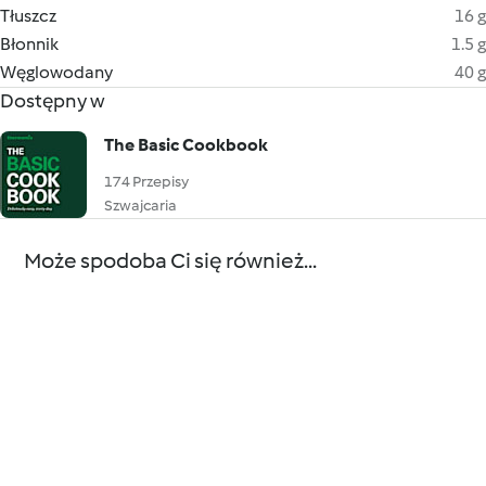
Tłuszcz
16 g
Błonnik
1.5 g
Węglowodany
40 g
Dostępny w
The Basic Cookbook
174 Przepisy
Szwajcaria
Może spodoba Ci się również...