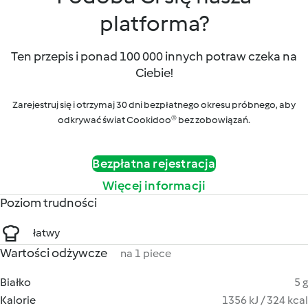
platforma?
Ten przepis i ponad 100 000 innych potraw czeka na
Ciebie!
Zarejestruj się i otrzymaj 30 dni bezpłatnego okresu próbnego, aby
odkrywać świat Cookidoo® bez zobowiązań.
Bezpłatna rejestracja
Więcej informacji
Poziom trudności
łatwy
Wartości odżywcze
na 1 piece
Białko
5 g
Kalorie
1356 kJ / 324 kcal