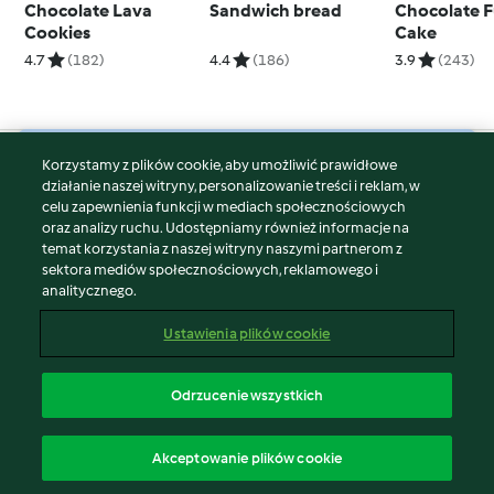
Chocolate Lava
Sandwich bread
Chocolate 
Cookies
Cake
4.7
(182)
4.4
(186)
3.9
(243)
Korzystamy z plików cookie, aby umożliwić prawidłowe
© Copyright 2026
działanie naszej witryny, personalizowanie treści i reklam, w
celu zapewnienia funkcji w mediach społecznościowych
Warunki korzystania
oraz analizy ruchu. Udostępniamy również informacje na
Polityka prywatności
temat korzystania z naszej witryny naszymi partnerom z
Disclaimer
sektora mediów społecznościowych, reklamowego i
analitycznego.
Znak wydawcy
Pliki cookie
Ustawienia plików cookie
Zgłoś treść
Odstąp od umowy
Odrzucenie wszystkich
Oświadczenie o dostępności
polski
Akceptowanie plików cookie