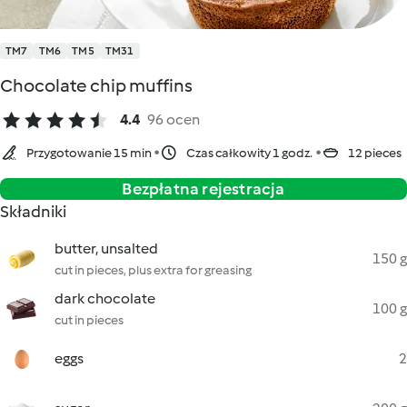
TM7
TM6
TM5
TM31
Chocolate chip muffins
4.4
96 ocen
Przygotowanie 15 min
Czas całkowity 1 godz.
12 pieces
Bezpłatna rejestracja
Składniki
butter, unsalted
150 g
cut in pieces, plus extra for greasing
dark chocolate
100 g
cut in pieces
eggs
2