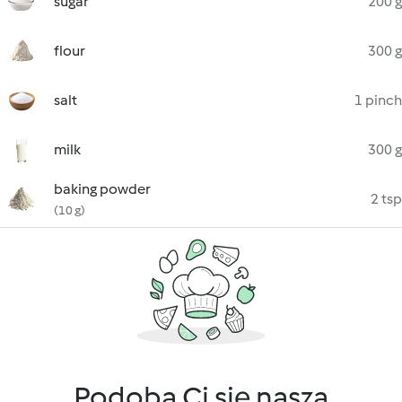
sugar
200 g
flour
300 g
salt
1 pinch
milk
300 g
baking powder
2 tsp
(10 g)
Podoba Ci się nasza