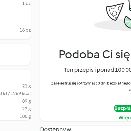
1 oz
16 oz
Podoba Ci się
Ten przepis i ponad 100 0
Zarejestruj się i otrzymaj 30 dni bezpłatn
21 g
z
 kJ / 1269 kcal
89 g
Bezpła
22 g
100 g
Więc
Dostępny w