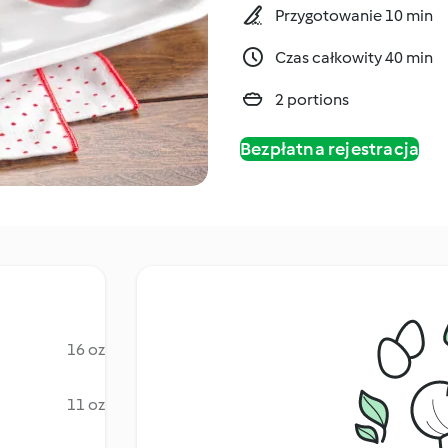
Przygotowanie 10 min
Czas całkowity 40 min
2 portions
Bezpłatna rejestracja
16 oz
11 oz