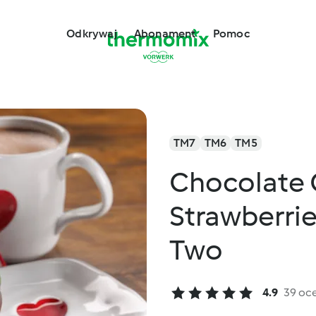
Odkrywaj
Abonament
Pomoc
TM7
TM6
TM5
Chocolate 
Strawberrie
Two
4.9
39 oc