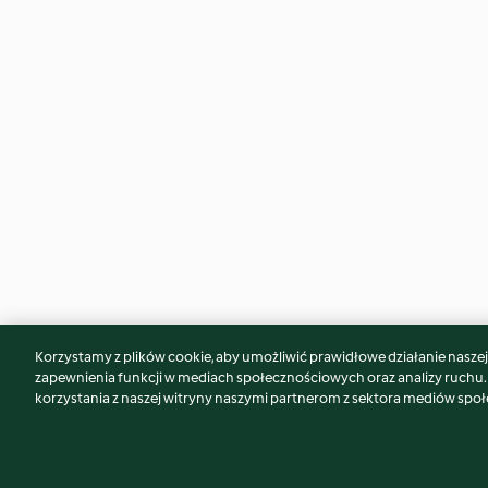
Korzystamy z plików cookie, aby umożliwić prawidłowe działanie naszej w
Może spodoba Ci się również...
zapewnienia funkcji w mediach społecznościowych oraz analizy ruchu
korzystania z naszej witryny naszymi partnerom z sektora mediów spo