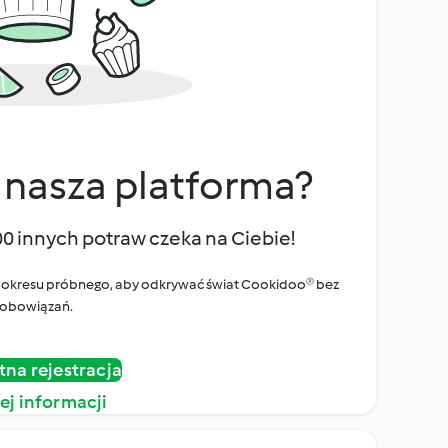
 nasza platforma?
00 innych potraw czeka na Ciebie!
ego okresu próbnego, aby odkrywać świat Cookidoo® bez
obowiązań.
tna rejestracja
ej informacji