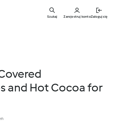
Przejdź
do
Szukaj
Zarejestruj konto
Zaloguj się
głównej
treści
Covered
s and Hot Cocoa for
en