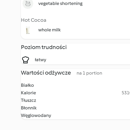
vegetable shortening
Hot Cocoa
whole milk
Poziom trudności
łatwy
Wartości odżywcze
na 1 portion
Białko
Kalorie
5310
Tłuszcz
Błonnik
Węglowodany