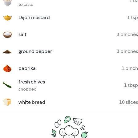
2 oz
to taste
Dijon mustard
1 tsp
salt
3 pinches
ground pepper
3 pinches
paprika
1 pinch
fresh chives
1 tbsp
chopped
white bread
10 slices