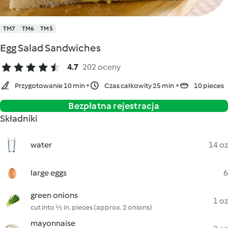
TM7
TM6
TM5
Egg Salad Sandwiches
4.7
202 oceny
Przygotowanie 10 min
Czas całkowity 25 min
10 pieces
Bezpłatna rejestracja
Składniki
water
14 oz
large eggs
6
green onions
1 oz
cut into ½ in. pieces (approx. 2 onions)
mayonnaise