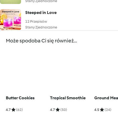
Stany Zjednoczone
Steeped in Love
12 Przepisów
Stany Zjednoczone
Może spodoba Ci się również...
Butter Cookies
Tropical Smoothie
Ground Mea
4.7
(62)
4.7
(50)
4.5
(24)