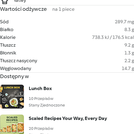
łatwy
Wartości odżywcze
na 1 piece
Sód
289.7 mg
Białko
8.3 g
Kalorie
738.3 kJ / 176.5 kcal
Tłuszcz
9.2 g
Błonnik
1.3 g
Tłuszcz nasycony
2.2 g
Węglowodany
14.7 g
Dostępny w
Lunch Box
10 Przepisów
Stany Zjednoczone
Scaled Recipes Your Way, Every Day
20 Przepisów