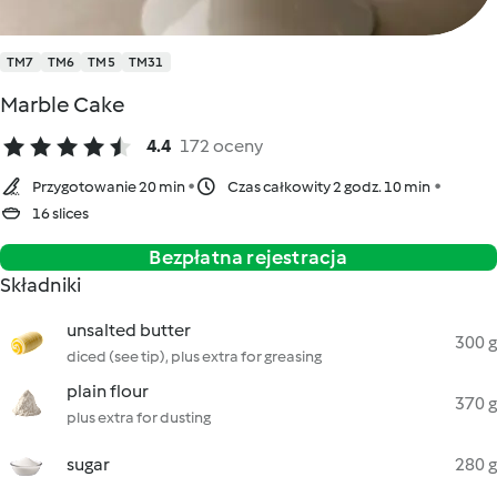
TM7
TM6
TM5
TM31
Marble Cake
4.4
172 oceny
Przygotowanie 20 min
Czas całkowity 2 godz. 10 min
16 slices
Bezpłatna rejestracja
Składniki
unsalted butter
300 g
diced (see tip), plus extra for greasing
plain flour
370 g
plus extra for dusting
sugar
280 g