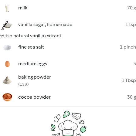
milk
70 g
vanilla sugar, homemade
1 tsp
½ tsp natural vanilla extract
fine sea salt
1 pinch
medium eggs
5
baking powder
1 Tbsp
(15 g)
cocoa powder
30 g