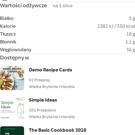
Wartości odżywcze
na 1 slice
Białko
5 g
Kalorie
1381 kJ / 330 kcal
Tłuszcz
18 g
Błonnik
1.1 g
Węglowodany
36 g
Dostępny w
Demo Recipe Cards
52 Przepisy
Wielka Brytania i Irlandia
Simple Ideas
201 Przepisów
Wielka Brytania i Irlandia
The Basic Cookbook 2018