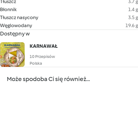
Tłuszcz
3.7 g
Błonnik
1.4 g
Tłuszcz nasycony
3.5 g
Węglowodany
19.6 g
Dostępny w
KARNAWAŁ
10 Przepisów
Polska
Może spodoba Ci się również...