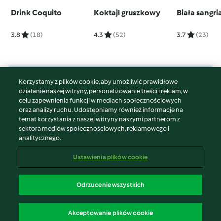
Drink Coquito
Koktajl gruszkowy
Biała sangri
3.8
(18)
4.3
(52)
3.7
(23)
Korzystamy z plików cookie, aby umożliwić prawidłowe
© Copyright 2026
działanie naszej witryny, personalizowanie treści i reklam, w
celu zapewnienia funkcji w mediach społecznościowych
Warunki korzystania
oraz analizy ruchu. Udostępniamy również informacje na
Polityka prywatności
temat korzystania z naszej witryny naszymi partnerom z
Disclaimer
sektora mediów społecznościowych, reklamowego i
analitycznego.
Znak wydawcy
Pliki cookie
Ustawienia plików cookie
Zgłoś treść
Odstąp od umowy
Odrzucenie wszystkich
Oświadczenie o dostępności
polski
Akceptowanie plików cookie