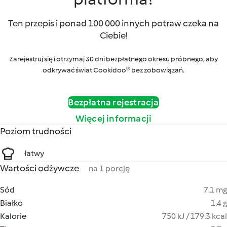
Ten przepis i ponad 100 000 innych potraw czeka na
Ciebie!
Zarejestruj się i otrzymaj 30 dni bezpłatnego okresu próbnego, aby
odkrywać świat Cookidoo® bez zobowiązań.
Bezpłatna rejestracja
Więcej informacji
Poziom trudności
łatwy
Wartości odżywcze
na 1 porcję
Sód
7.1 mg
Białko
1.4 g
Kalorie
750 kJ / 179.3 kcal