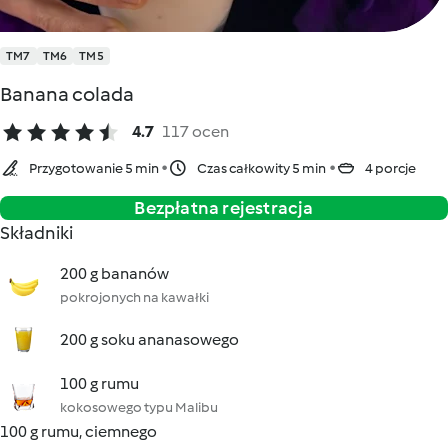
TM7
TM6
TM5
Banana colada
4.7
117 ocen
Przygotowanie 5 min
Czas całkowity 5 min
4 porcje
Bezpłatna rejestracja
Składniki
200 g bananów
pokrojonych na kawałki
200 g soku ananasowego
100 g rumu
kokosowego typu Malibu
100 g rumu, ciemnego