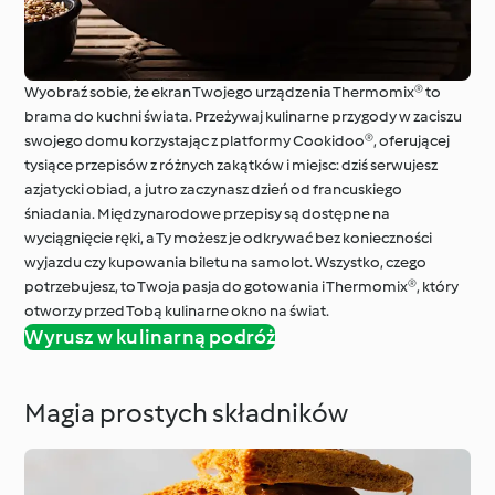
Wyobraź sobie, że ekran Twojego urządzenia Thermomix® to
brama do kuchni świata. Przeżywaj kulinarne przygody w zaciszu
swojego domu korzystając z platformy Cookidoo®, oferującej
tysiące przepisów z różnych zakątków i miejsc: dziś serwujesz
azjatycki obiad, a jutro zaczynasz dzień od francuskiego
śniadania. Międzynarodowe przepisy są dostępne na
wyciągnięcie ręki, a Ty możesz je odkrywać bez konieczności
wyjazdu czy kupowania biletu na samolot. Wszystko, czego
potrzebujesz, to Twoja pasja do gotowania i Thermomix®, który
otworzy przed Tobą kulinarne okno na świat.
Wyrusz w kulinarną podróż
Magia prostych składników