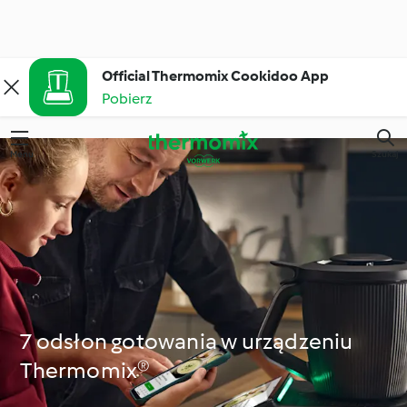
Official Thermomix Cookidoo App
Pobierz
Menu
Szukaj
7 odsłon gotowania w urządzeniu
Thermomix®