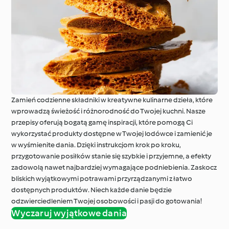
Zamień codzienne składniki w kreatywne kulinarne dzieła, które
wprowadzą świeżość i różnorodność do Twojej kuchni. Nasze
przepisy oferują bogatą gamę inspiracji, które pomogą Ci
wykorzystać produkty dostępne w Twojej lodówce i zamienić je
w wyśmienite dania. Dzięki instrukcjom krok po kroku,
przygotowanie posiłków stanie się szybkie i przyjemne, a efekty
zadowolą nawet najbardziej wymagające podniebienia. Zaskocz
bliskich wyjątkowymi potrawami przyrządzanymi z łatwo
dostępnych produktów. Niech każde danie będzie
odzwierciedleniem Twojej osobowości i pasji do gotowania!
Wyczaruj wyjątkowe dania