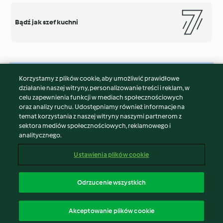
Bądź jak szef kuchni
Korzystamy z plików cookie, aby umożliwić prawidłowe
© Copyright 2026
działanie naszej witryny, personalizowanie treści i reklam, w
celu zapewnienia funkcji w mediach społecznościowych
Warunki korzystania
oraz analizy ruchu. Udostępniamy również informacje na
Polityka prywatności
temat korzystania z naszej witryny naszymi partnerom z
Disclaimer
sektora mediów społecznościowych, reklamowego i
analitycznego.
Znak wydawcy
Pliki cookie
Ustawienia plików cookie
Zgłoś treść
Odstąp od umowy
Odrzucenie wszystkich
Oświadczenie o dostępności
polski
Akceptowanie plików cookie