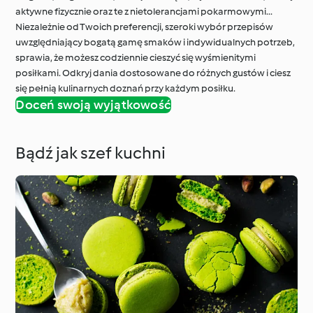
aktywne fizycznie oraz te z nietolerancjami pokarmowymi...
Niezależnie od Twoich preferencji, szeroki wybór przepisów
uwzględniający bogatą gamę smaków i indywidualnych potrzeb,
sprawia, że możesz codziennie cieszyć się wyśmienitymi
posiłkami. Odkryj dania dostosowane do różnych gustów i ciesz
się pełnią kulinarnych doznań przy każdym posiłku.
Doceń swoją wyjątkowość
Bądź jak szef kuchni