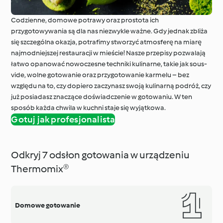
Codzienne, domowe potrawy oraz prostota ich
przygotowywania są dla nas niezwykle ważne. Gdy jednak zbliża
się szczególna okazja, potrafimy stworzyć atmosferę na miarę
najmodniejszej restauracji w mieście! Nasze przepisy pozwalają
łatwo opanować nowoczesne techniki kulinarne, takie jak sous-
vide, wolne gotowanie oraz przygotowanie karmelu – bez
względu na to, czy dopiero zaczynasz swoją kulinarną podróż, czy
już posiadasz znaczące doświadczenie w gotowaniu. W ten
sposób każda chwila w kuchni staje się wyjątkowa.
Gotuj jak profesjonalista
Odkryj 7 odsłon gotowania w urządzeniu
Thermomix®
Domowe gotowanie