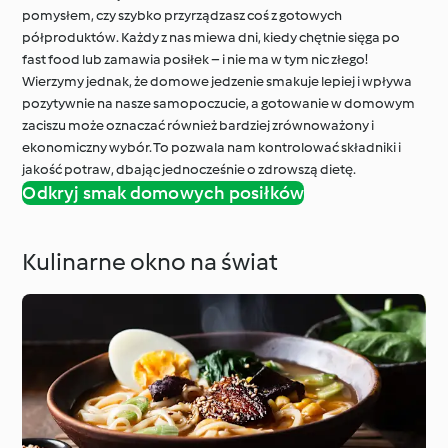
pomysłem, czy szybko przyrządzasz coś z gotowych
półproduktów. Każdy z nas miewa dni, kiedy chętnie sięga po
fast food lub zamawia posiłek – i nie ma w tym nic złego!
Wierzymy jednak, że domowe jedzenie smakuje lepiej i wpływa
pozytywnie na nasze samopoczucie, a gotowanie w domowym
zaciszu może oznaczać również bardziej zrównoważony i
ekonomiczny wybór. To pozwala nam kontrolować składniki i
jakość potraw, dbając jednocześnie o zdrowszą dietę.
Odkryj smak domowych posiłków
Kulinarne okno na świat