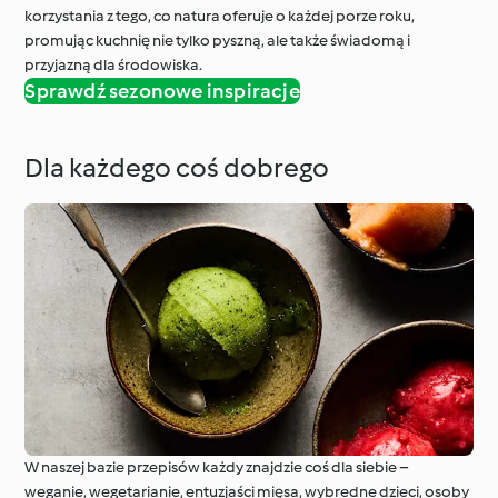
korzystania z tego, co natura oferuje o każdej porze roku,
promując kuchnię nie tylko pyszną, ale także świadomą i
przyjazną dla środowiska.
Sprawdź sezonowe inspiracje
Dla każdego coś dobrego
W naszej bazie przepisów każdy znajdzie coś dla siebie –
weganie, wegetarianie, entuzjaści mięsa, wybredne dzieci, osoby