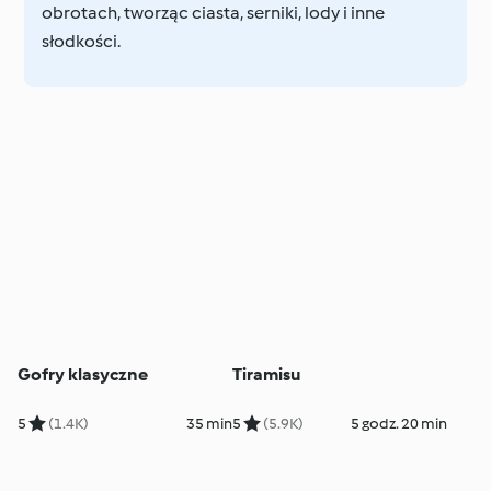
obrotach, tworząc ciasta, serniki, lody i inne
słodkości.
Gofry klasyczne
Tiramisu
5
(1.4K)
35 min
5
(5.9K)
5 godz. 20 min