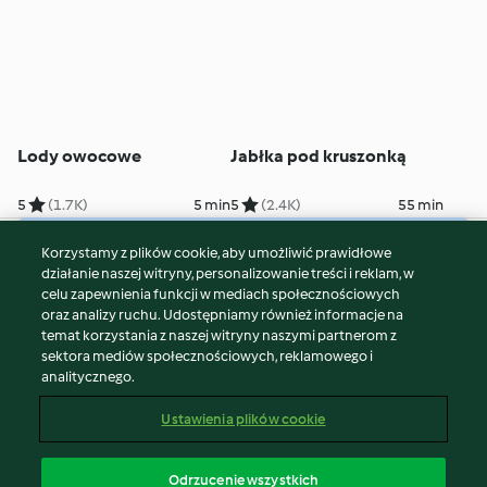
Lody owocowe
Jabłka pod kruszonką
5
(1.7K)
5 min
5
(2.4K)
55 min
Korzystamy z plików cookie, aby umożliwić prawidłowe
© Copyright 2026
działanie naszej witryny, personalizowanie treści i reklam, w
celu zapewnienia funkcji w mediach społecznościowych
Warunki korzystania
oraz analizy ruchu. Udostępniamy również informacje na
Polityka prywatności
temat korzystania z naszej witryny naszymi partnerom z
Disclaimer
sektora mediów społecznościowych, reklamowego i
analitycznego.
Znak wydawcy
Pliki cookie
Ustawienia plików cookie
Zgłoś treść
Odstąp od umowy
Odrzucenie wszystkich