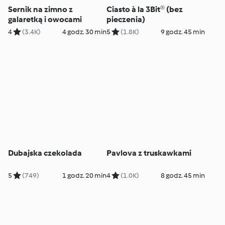
Sernik na zimno z
Ciasto à la 3Bit® (bez
galaretką i owocami
pieczenia)
4
(3.4K)
4 godz. 30 min
5
(1.8K)
9 godz. 45 min
Dubajska czekolada
Pavlova z truskawkami
5
(749)
1 godz. 20 min
4
(1.0K)
8 godz. 45 min