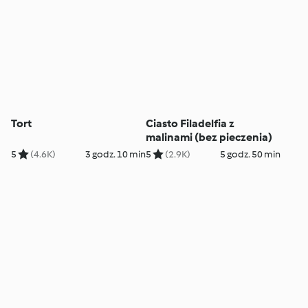
Tort
Ciasto Filadelfia z
malinami (bez pieczenia)
5
(4.6K)
3 godz. 10 min
5
(2.9K)
5 godz. 50 min