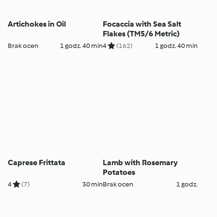
Artichokes in Oil
Focaccia with Sea Salt
Flakes (TM5/6 Metric)
Brak ocen
1 godz. 40 min
4
(162)
1 godz. 40 min
Caprese Frittata
Lamb with Rosemary
Potatoes
4
(7)
30 min
Brak ocen
1 godz.