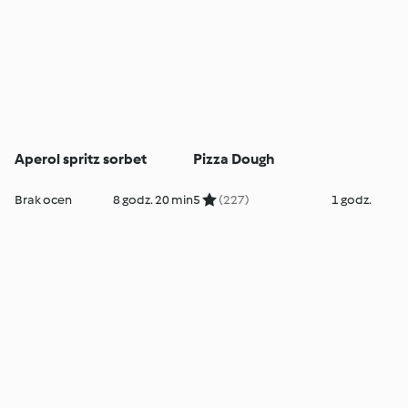
Aperol spritz sorbet
Pizza Dough
Brak ocen
8 godz. 20 min
5
(227)
1 godz.