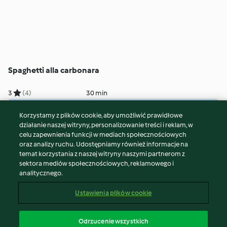
Spaghetti alla carbonara
3
(4)
30 min
Korzystamy z plików cookie, aby umożliwić prawidłowe
© Copyright 2026
działanie naszej witryny, personalizowanie treści i reklam, w
celu zapewnienia funkcji w mediach społecznościowych
Warunki korzystania
oraz analizy ruchu. Udostępniamy również informacje na
Polityka prywatności
temat korzystania z naszej witryny naszymi partnerom z
Disclaimer
sektora mediów społecznościowych, reklamowego i
analitycznego.
Znak wydawcy
Pliki cookie
Ustawienia plików cookie
Zgłoś treść
Odstąp od umowy
Odrzucenie wszystkich