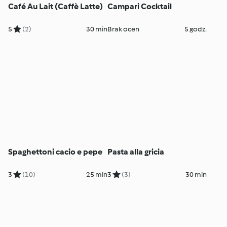
Café Au Lait (Caffè Latte)
Campari Cocktail
5
(2)
30 min
Brak ocen
5 godz.
Spaghettoni cacio e pepe
Pasta alla gricia
3
(10)
25 min
3
(3)
30 min