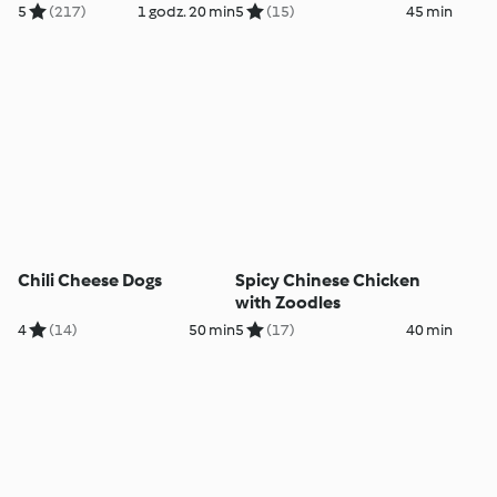
5
(217)
1 godz. 20 min
5
(15)
45 min
Chili Cheese Dogs
Spicy Chinese Chicken
with Zoodles
4
(14)
50 min
5
(17)
40 min