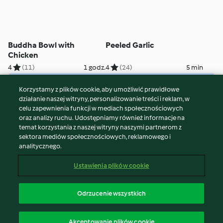
Buddha Bowl with
Peeled Garlic
Chicken
4
(11)
1 godz.
4
(24)
5 min
Korzystamy z plików cookie, aby umożliwić prawidłowe
© Copyright 2026
działanie naszej witryny, personalizowanie treści i reklam, w
celu zapewnienia funkcji w mediach społecznościowych
Warunki korzystania
oraz analizy ruchu. Udostępniamy również informacje na
Polityka prywatności
temat korzystania z naszej witryny naszymi partnerom z
Disclaimer
sektora mediów społecznościowych, reklamowego i
analitycznego.
Znak wydawcy
Pliki cookie
Ustawienia plików cookie
Zgłoś treść
Odstąp od umowy
Odrzucenie wszystkich
Oświadczenie o dostępności
polski
Akceptowanie plików cookie