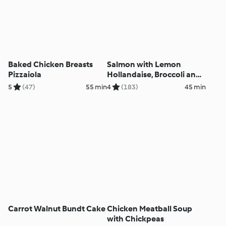
Baked Chicken Breasts
Salmon with Lemon
Pizzaiola
Hollandaise, Broccoli and
Rice
5
(47)
55 min
4
(183)
45 min
Carrot Walnut Bundt Cake
Chicken Meatball Soup
with Chickpeas