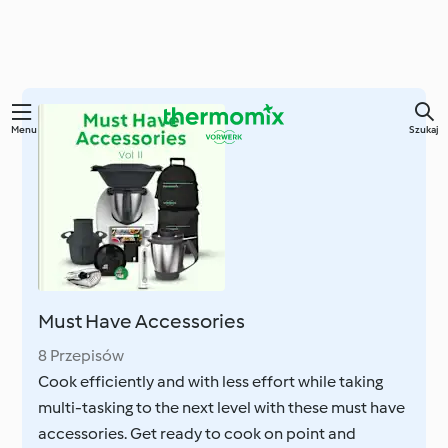
Przejdź
Menu
Szukaj
do
głównej
treści
Must Have Accessories
8 Przepisów
Cook efficiently and with less effort while taking
multi-tasking to the next level with these must have
accessories. Get ready to cook on point and