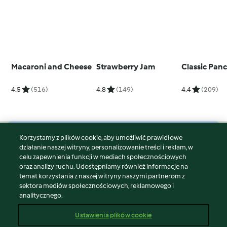
Macaroni and Cheese
Strawberry Jam
Classic Pan
4.5
(516)
4.8
(149)
4.4
(209)
Korzystamy z plików cookie, aby umożliwić prawidłowe
© Copyright 2026
działanie naszej witryny, personalizowanie treści i reklam, w
celu zapewnienia funkcji w mediach społecznościowych
Warunki korzystania
oraz analizy ruchu. Udostępniamy również informacje na
Polityka prywatności
temat korzystania z naszej witryny naszymi partnerom z
Disclaimer
sektora mediów społecznościowych, reklamowego i
analitycznego.
Znak wydawcy
Pliki cookie
Ustawienia plików cookie
Zgłoś treść