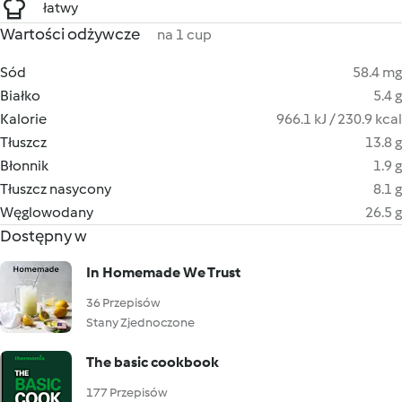
łatwy
Wartości odżywcze
na 1 cup
Sód
58.4 mg
Białko
5.4 g
Kalorie
966.1 kJ / 230.9 kcal
Tłuszcz
13.8 g
Błonnik
1.9 g
Tłuszcz nasycony
8.1 g
Węglowodany
26.5 g
Dostępny w
In Homemade We Trust
36 Przepisów
Stany Zjednoczone
The basic cookbook
177 Przepisów