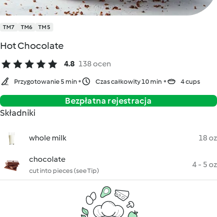
TM7
TM6
TM5
Hot Chocolate
4.8
138 ocen
Przygotowanie 5 min
Czas całkowity 10 min
4 cups
Bezpłatna rejestracja
Składniki
whole milk
18 oz
chocolate
4 - 5 oz
cut into pieces (see Tip)