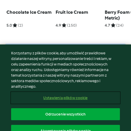
Chocolate Ice Cream
Fruit Ice Cream
Berry Foam
Metric)
5.0
(2)
4.9
(150)
4.7
(24)
Korzystamy z plików cookie, aby umożliwić prawidłowe
© Copyright 2026
działanie naszej witryny, personalizowanie treści i reklam, w
celu zapewnienia funkcji w mediach społecznościowych
Warunki korzystania
oraz analizy ruchu. Udostępniamy również informacje na
Polityka prywatności
temat korzystania z naszej witryny naszymi partnerom z
Disclaimer
sektora mediów społecznościowych, reklamowego i
analitycznego.
Znak wydawcy
Pliki cookie
Ustawienia plików cookie
Zgłoś treść
Odstąp od umowy
Odrzucenie wszystkich
Oświadczenie o dostępności
polski
Akceptowanie plików cookie