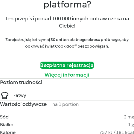
platforma?
Ten przepis i ponad 100 000 innych potraw czeka na
Ciebie!
Zarejestruj się i otrzymaj 30 dni bezpłatnego okresu próbnego, aby
odkrywać świat Cookidoo® bez zobowiązań.
Bezpłatna rejestracja
Więcej informacji
Poziom trudności
łatwy
Wartości odżywcze
na 1 portion
Sód
3 mg
Białko
1 g
Kalorie
757 kJ / 181 kcal