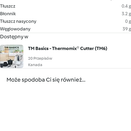
Tłuszcz
0.4 g
Błonnik
3.2 g
Tłuszcz nasycony
0 g
Węglowodany
39 g
Dostępny w
TM Basics - Thermomix® Cutter (TM6)
20 Przepisów
Kanada
Może spodoba Ci się również...