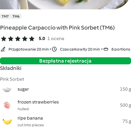
TM7
TM6
Pineapple Carpaccio with Pink Sorbet (TM6)
5.0
1 ocena
Przygotowanie 20 min
Czas całkowity 20 min
8 portions
Bezpłatna rejestracja
Składniki
Pink Sorbet
sugar
150 g
frozen strawberries
500 g
hulled
ripe banana
75 g
cut into pieces