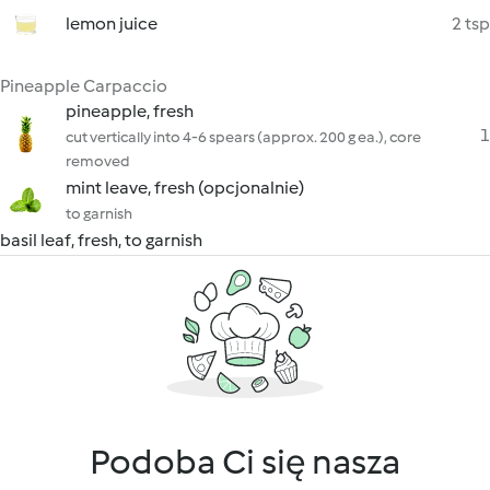
lemon juice
2 tsp
Pineapple Carpaccio
pineapple, fresh
1
cut vertically into 4-6 spears (approx. 200 g ea.), core
removed
mint leave, fresh (opcjonalnie)
to garnish
basil leaf, fresh, to garnish
Podoba Ci się nasza