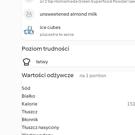
or 2 tsp Homemade Green Superfood Powder (see
unsweetened almond milk
ice cubes
plus extra to serve
Poziom trudności
łatwy
Wartości odżywcze
na 1 portion
Sód
Białko
Kalorie
152
Tłuszcz
Błonnik
Tłuszcz nasycony