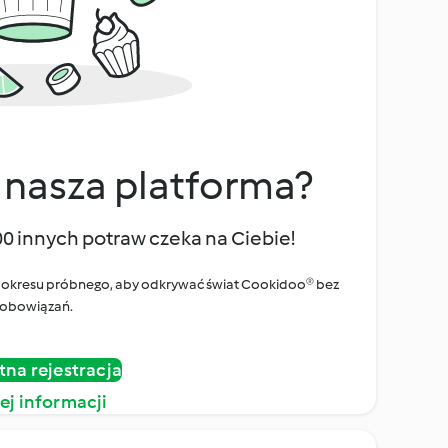
 nasza platforma?
00 innych potraw czeka na Ciebie!
ego okresu próbnego, aby odkrywać świat Cookidoo® bez
obowiązań.
tna rejestracja
ej informacji