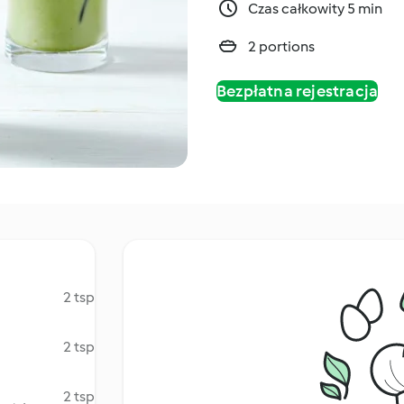
Czas całkowity 5 min
2 portions
Bezpłatna rejestracja
2 tsp
2 tsp
2 tsp