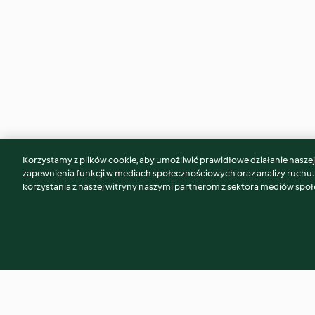
Korzystamy z plików cookie, aby umożliwić prawidłowe działanie naszej w
Może spodoba Ci się również...
zapewnienia funkcji w mediach społecznościowych oraz analizy ruchu
korzystania z naszej witryny naszymi partnerom z sektora mediów spo