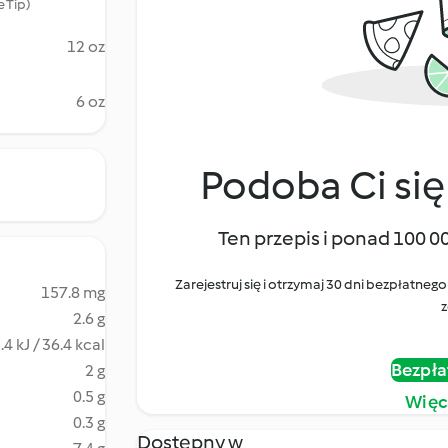
 Tip)
12 oz
6 oz
Podoba Ci się
Ten przepis i ponad 100 0
Zarejestruj się i otrzymaj 30 dni bezpłatn
157.8 mg
z
2.6 g
.4 kJ / 36.4 kcal
Bezpła
2 g
0.5 g
Więc
0.3 g
Dostępny w