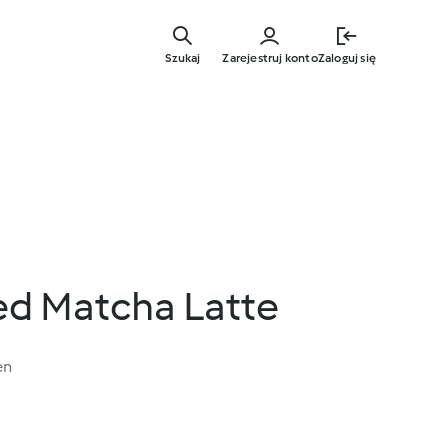
Przejdź
do
Szukaj
Zarejestruj konto
Zaloguj się
głównej
treści
ed Matcha Latte
en