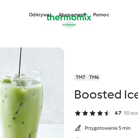
Odkrywaj
Abonament
Pomoc
TM7
TM6
Boosted Ic
4.7
50 oc
Przygotowanie 5 min