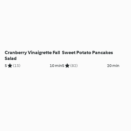
Cranberry Vinaigrette Fall
Sweet Potato Pancakes
Salad
5
(13)
10 min
5
(82)
20 min