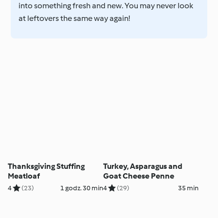
into something fresh and new. You may never look
at leftovers the same way again!
Thanksgiving Stuffing
Turkey, Asparagus and
Meatloaf
Goat Cheese Penne
4
(23)
1 godz. 30 min
4
(29)
35 min