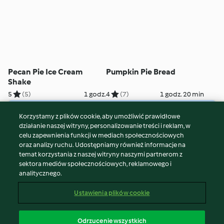
Pecan Pie Ice Cream
Pumpkin Pie Bread
Shake
5
(5)
1 godz.
4
(7)
1 godz. 20 min
Korzystamy z plików cookie, aby umożliwić prawidłowe
© Copyright 2026
działanie naszej witryny, personalizowanie treści i reklam, w
celu zapewnienia funkcji w mediach społecznościowych
Warunki korzystania
oraz analizy ruchu. Udostępniamy również informacje na
Polityka prywatności
temat korzystania z naszej witryny naszymi partnerom z
Disclaimer
sektora mediów społecznościowych, reklamowego i
analitycznego.
Znak wydawcy
Pliki cookie
Ustawienia plików cookie
Zgłoś treść
Odstąp od umowy
Odrzucenie wszystkich