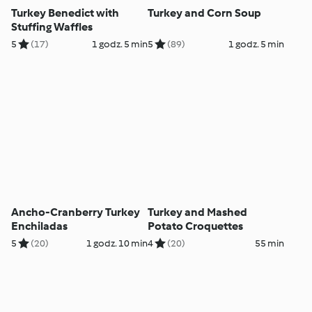
Turkey Benedict with
Turkey and Corn Soup
Stuffing Waffles
5
(17)
1 godz. 5 min
5
(89)
1 godz. 5 min
Ancho-Cranberry Turkey
Turkey and Mashed
Enchiladas
Potato Croquettes
5
(20)
1 godz. 10 min
4
(20)
55 min