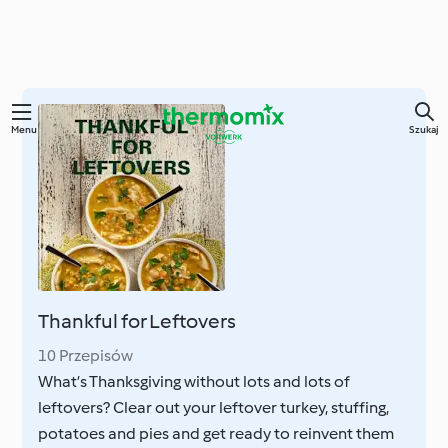
Przejdź
Menu
Szukaj
do
głównej
treści
Thankful for Leftovers
10 Przepisów
What’s Thanksgiving without lots and lots of
leftovers? Clear out your leftover turkey, stuffing,
potatoes and pies and get ready to reinvent them