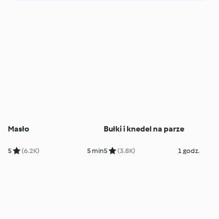
Masło
Bułki i knedel na parze
5
(6.2K)
5 min
5
(3.8K)
1 godz.