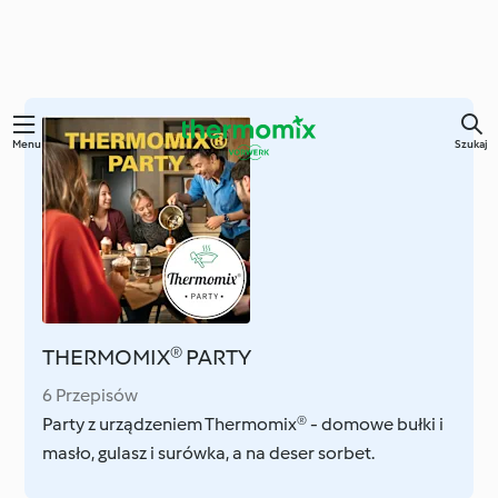
Przejdź
Menu
Szukaj
do
głównej
treści
THERMOMIX® PARTY
6 Przepisów
Party z urządzeniem Thermomix® - domowe bułki i
masło, gulasz i surówka, a na deser sorbet.