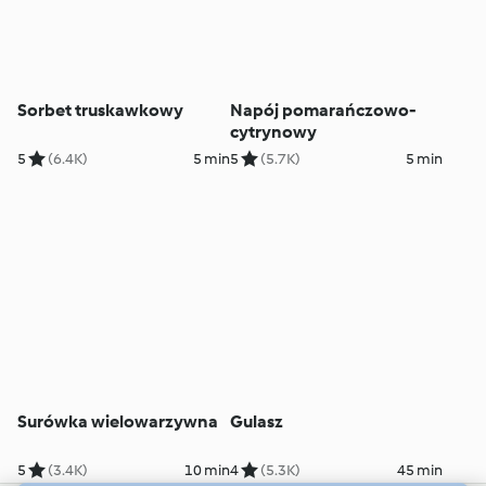
Sorbet truskawkowy
Napój pomarańczowo-
cytrynowy
5
(6.4K)
5 min
5
(5.7K)
5 min
Surówka wielowarzywna
Gulasz
5
(3.4K)
10 min
4
(5.3K)
45 min