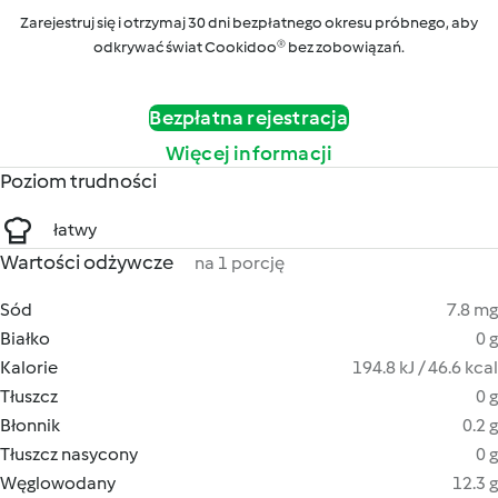
Zarejestruj się i otrzymaj 30 dni bezpłatnego okresu próbnego, aby
odkrywać świat Cookidoo® bez zobowiązań.
Bezpłatna rejestracja
Więcej informacji
Poziom trudności
łatwy
Wartości odżywcze
na 1 porcję
Sód
7.8 mg
Białko
0 g
Kalorie
194.8 kJ / 46.6 kcal
Tłuszcz
0 g
Błonnik
0.2 g
Tłuszcz nasycony
0 g
Węglowodany
12.3 g