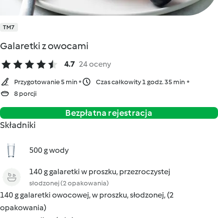
TM7
Galaretki z owocami
4.7
24 oceny
Przygotowanie 5 min
Czas całkowity 1 godz. 35 min
8 porcji
Bezpłatna rejestracja
Składniki
500 g wody
140 g galaretki w proszku, przezroczystej
słodzonej (2 opakowania)
140 g galaretki owocowej, w proszku, słodzonej, (2
opakowania)