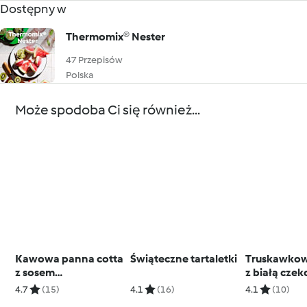
Dostępny w
Thermomix® Nester
47 Przepisów
Polska
Może spodoba Ci się również...
Kawowa panna cotta
Świąteczne tartaletki
Truskawkow
z sosem
z białą czek
czekoladowym
pistacjami
4.7
(15)
4.1
(16)
4.1
(10)