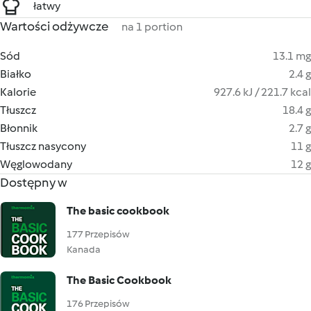
łatwy
Wartości odżywcze
na 1 portion
Sód
13.1 mg
Białko
2.4 g
Kalorie
927.6 kJ / 221.7 kcal
Tłuszcz
18.4 g
Błonnik
2.7 g
Tłuszcz nasycony
11 g
Węglowodany
12 g
Dostępny w
The basic cookbook
177 Przepisów
Kanada
The Basic Cookbook
176 Przepisów