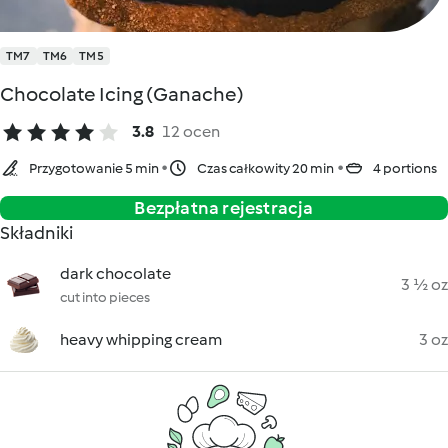
TM7
TM6
TM5
Chocolate Icing (Ganache)
3.8
12 ocen
Przygotowanie 5 min
Czas całkowity 20 min
4 portions
Bezpłatna rejestracja
Składniki
dark chocolate
3 ½ oz
cut into pieces
heavy whipping cream
3 oz