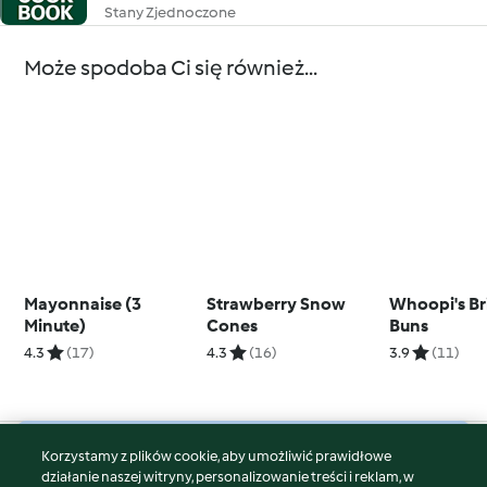
Stany Zjednoczone
Może spodoba Ci się również...
Mayonnaise (3
Strawberry Snow
Whoopi's Br
Minute)
Cones
Buns
4.3
(17)
4.3
(16)
3.9
(11)
Korzystamy z plików cookie, aby umożliwić prawidłowe
© Copyright 2026
działanie naszej witryny, personalizowanie treści i reklam, w