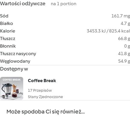
Wartości odżywcze
na 1 portion
Sód
161.7 mg
Białko
4.7 g
Kalorie
3453.3 kJ / 825.4 kcal
Tłuszcz
66.8 g
Błonnik
0 g
Tłuszcz nasycony
41.8 g
Węglowodany
54.9 g
Dostępny w
Coffee Break
17 Przepisów
Stany Zjednoczone
Może spodoba Ci się również...