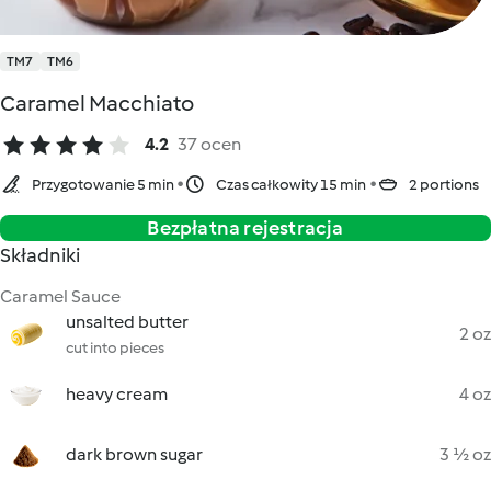
TM7
TM6
Caramel Macchiato
4.2
37 ocen
Przygotowanie 5 min
Czas całkowity 15 min
2 portions
Bezpłatna rejestracja
Składniki
Caramel Sauce
unsalted butter
2 oz
cut into pieces
heavy cream
4 oz
dark brown sugar
3 ½ oz