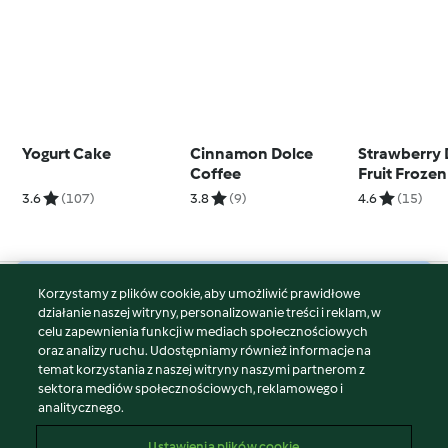
Yogurt Cake
Cinnamon Dolce
Strawberry
Coffee
Fruit Frozen
3.6
(107)
3.8
(9)
4.6
(15)
Korzystamy z plików cookie, aby umożliwić prawidłowe
© Copyright 2026
działanie naszej witryny, personalizowanie treści i reklam, w
celu zapewnienia funkcji w mediach społecznościowych
Warunki korzystania
oraz analizy ruchu. Udostępniamy również informacje na
Polityka prywatności
temat korzystania z naszej witryny naszymi partnerom z
Disclaimer
sektora mediów społecznościowych, reklamowego i
analitycznego.
Znak wydawcy
Pliki cookie
Ustawienia plików cookie