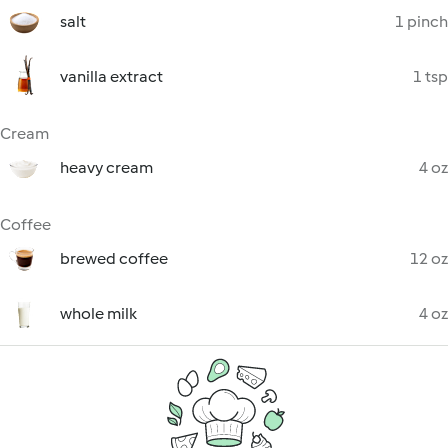
salt
1 pinch
vanilla extract
1 tsp
Cream
heavy cream
4 oz
Coffee
brewed coffee
12 oz
whole milk
4 oz