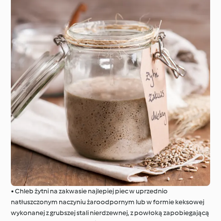
• Chleb żytni na zakwasie najlepiej piec w uprzednio
natłuszczonym naczyniu żaroodpornym lub w formie keksowej
wykonanej z grubszej stali nierdzewnej, z powłoką zapobiegającą