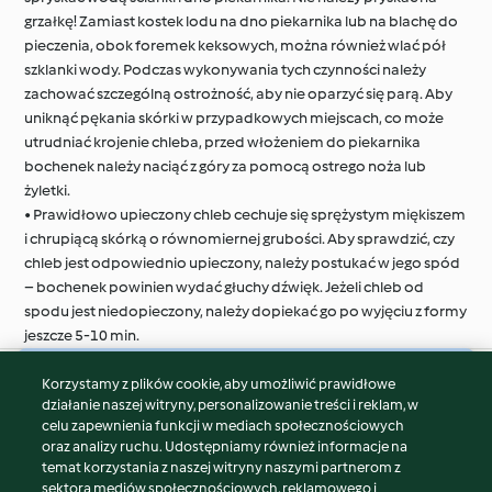
grzałkę! Zamiast kostek lodu na dno piekarnika lub na blachę do
pieczenia, obok foremek keksowych, można również wlać pół
szklanki wody. Podczas wykonywania tych czynności należy
zachować szczególną ostrożność, aby nie oparzyć się parą. Aby
uniknąć pękania skórki w przypadkowych miejscach, co może
utrudniać krojenie chleba, przed włożeniem do piekarnika
bochenek należy naciąć z góry za pomocą ostrego noża lub
żyletki.
• Prawidłowo upieczony chleb cechuje się sprężystym miękiszem
i chrupiącą skórką o równomiernej grubości. Aby sprawdzić, czy
chleb jest odpowiednio upieczony, należy postukać w jego spód
– bochenek powinien wydać głuchy dźwięk. Jeżeli chleb od
spodu jest niedopieczony, należy dopiekać go po wyjęciu z formy
jeszcze 5-10 min.
Korzystamy z plików cookie, aby umożliwić prawidłowe
© Copyright 2026
działanie naszej witryny, personalizowanie treści i reklam, w
celu zapewnienia funkcji w mediach społecznościowych
Warunki korzystania
oraz analizy ruchu. Udostępniamy również informacje na
Polityka prywatności
temat korzystania z naszej witryny naszymi partnerom z
Disclaimer
sektora mediów społecznościowych, reklamowego i