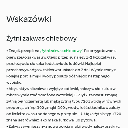
Wskazówki
Żytni zakwas chlebowy
• Znajdź przepis na
„żytni zakwas chlebowy”
. Po przygotowaniu
pierwszego zakwasu wg tego przepisu należy 1-2 łyżki zakwasu
przełożyć do słoiczka i odstawić do lodówki. Najlepiej
przechowywać go w takich warunkach do 7 dni. Wymieszany z
kolejną porcją mąki i wody posłuży póżniej do następnego
wypieku.
• Aby uaktywnić zakwas wyjęty z lodówki, należy w słoiku lub w
misce wymieszać odłożone wcześniej 1-2 łyżki zakwasu z mąką
żytnią pełnoziarnistą lub mąką żytnią typu 720 z wodą w równych
proporcjach (np. 100 g mąki i 100 g wody, ilość składników zależy
od ilości zakwasu podanego w przepisie – ). Mąka żytnia typu 720
znana jest również jako mąka żurkowa lub pytlowa.
• Zakwas wymieszany z nową porcją mąki i wody należy przykryć