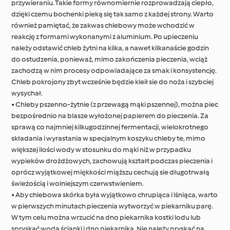
przywieraniu. Takie formy równomiernie rozprowadzają ciepło,
dzięki czemu bochenki pieką się tak samo z każdej strony. Warto
również pamiętać, że zakwas chlebowy może wchodzić w
reakcję z formami wykonanymi z aluminium. Po upieczeniu
należy odstawić chleb żytni na kilka, a nawet kilkanaście godzin
do ostudzenia, ponieważ, mimo zakończenia pieczenia, wciąż
zachodzą w nim procesy odpowiadające za smak i konsystencję.
Chleb pokrojony zbyt wcześnie będzie kleił sie do noża i szybciej
wysychał.
• Chleby pszenno-żytnie (z przewagą mąki pszennej), można piec
bezpośrednio na blasze wyłożonej papierem do pieczenia. Za
sprawą co najmniej kilkugodzinnej fermentacji, wielokrotnego
składania i wyrastania w specjalnym koszyku chleby te, mimo
większej ilości wody w stosunku do mąki niż w przypadku
wypieków drożdżowych, zachowują kształt podczas pieczenia i
oprócz wyjątkowej miękkości miąższu cechują sie długotrwałą
świeżością i wolniejszym czerwstwieniem.
• Aby chlebowa skórka była wyjątkowo chrupiąca i lśniąca, warto
w pierwszych minutach pieczenia wytworzyć w piekarniku parę.
W tym celu można wrzucić na dno piekarnika kostki lodu lub
spryskać wodą ścianki i dno piekarnika. Nie należy pryskać na