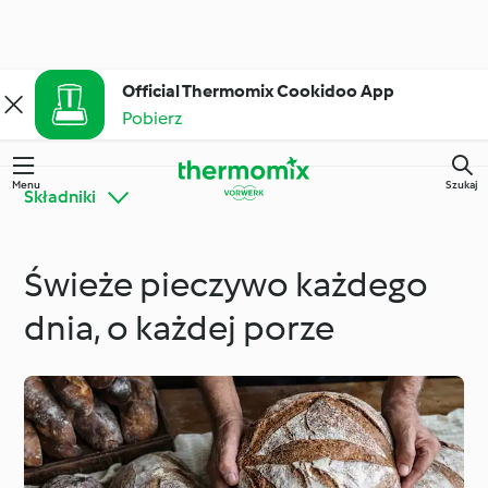
Official Thermomix Cookidoo App
Pobierz
Menu
Szukaj
Składniki
Świeże pieczywo każdego
Poznaj platformę
Thermomix® - porady i
Cookidoo®
wskazówki
dnia, o każdej porze
Składniki
Codzienne gotowanie
Diety i trendy
Specjalne okazje i
kulinarne
pory roku