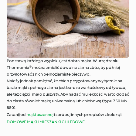
Podstawą każdego wypieku jest dobra mąka. W urządzeniu
Thermomix® można zmielić dowolne ziarna zbóż, by później
przygotować z nich pełnoziarniste pieczywo.
Należy jednak pamiętać, że chleb przygotowany wyłącznie na
bazie mąki z pełnego ziarna jest bardzo wartościowy odżywczo,
ale też ciężki i mało puszysty. Aby nadać mu lekkość, warto dodać
do ciasta również mąkę uniwersalną lub chlebową (typu 750 lub
850).
Zacznij od
mąki pszennej
i spróbuj innych przepisów z kolekcji:
DOMOWE MĄKI I MIESZANKI CHLEBOWE
.