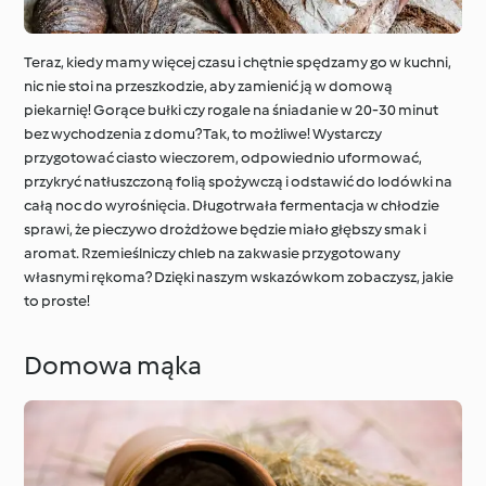
Teraz, kiedy mamy więcej czasu i chętnie spędzamy go w kuchni,
Dookoła świata z
nic nie stoi na przeszkodzie, aby zamienić ją w domową
Cookidoo®
Techniki kulinarne
piekarnię! Gorące bułki czy rogale na śniadanie w 20-30 minut
bez wychodzenia z domu? Tak, to możliwe! Wystarczy
przygotować ciasto wieczorem, odpowiednio uformować,
przykryć natłuszczoną folią spożywczą i odstawić do lodówki na
całą noc do wyrośnięcia. Długotrwała fermentacja w chłodzie
sprawi, że pieczywo drożdżowe będzie miało głębszy smak i
aromat. Rzemieślniczy chleb na zakwasie przygotowany
własnymi rękoma? Dzięki naszym wskazówkom zobaczysz, jakie
to proste!
Domowa mąka