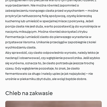
przystąpieniem do pieczenia warto o tym pamiętać i działać z
wyprzedzeniem. Nie można również zapomnieć o
zabezpieczeniu rosnącego ciasta przed wysychaniem – można
przykryć je natłuszczoną folią spożywczą, czystą ściereczką
kuchenną lub umieścić w specjalnej misce z pokrywką. Jeżeli
porcja ciasta nie jest duża, warto pozostawić ją do wyrośnięcia w
naczyniu miksującym. Można również skorzystać z trybu
Fermentacja i umieścić ciasto do pierwszego wyrastania w
przystawce Varoma. Unikanie przeciągów zapobiegnie z kolei
wychłodzeniu ciasta.
Aby sprawdzić, czy ciasto odpowiednio wyrosło, należy lekko je
nacisnąć i obserwować, czy wgłębienie powoli znika. Jeśli szybko
się wyrówna, oznacza to, że ciasto potrzebuje jeszcze trochę
czasu. Gdy wgłębienie pozostaje, to znak, że ciasto
fermentowało za długo i należy upiec je jak najszybciej – nie
urośnie w piekarniku zbyt dużo, ale wciąż będzie dobre.
Chleb na zakwasie