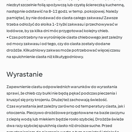
niezbyt szczelnie folią spożywczą lub czystą ściereczką kuchenną,
następnie odstawić na 8-12 godz. w temp. pokojowej. Należy
pamiętać, by nie dodawać do ciasta całego zakwasu! Zawsze
trzeba odłożyć do słoika 1-2 łyżki zakwasu i przechowywać w
lodówce, by za kilka dni móc przygotować kolejny chleb.
• Czas potrzebny na wyrośnięcie ciasta chlebowego jest zależny
od mocy zakwasu i od tego, czy do ciasta zostały dodane
drożdże. Kilkudniowy zakwas może potrzebować więcej czasu
na spulchnienie ciasta niż kilkutygodniowy.
Wyrastanie
Zapewnienie ciastu odpowiednich warunków do wyrastania
sprawi, że chleb czy bułki nie będą pękać podczas pieczenia i
kruszyć się przy krojeniu. Dłużej też zachowają świeżość.
Czas wyrastania jest zależny zarówno od temperatury ciasta, jak i
otoczenia. Pieczywo drożdżowe przygotowane na bazie zaczynu
z ciepłą wodą lub mlekiem będzie rosło szybciej. Drożdże świeże
dwa razy szybciej spulchnią ciasto niż droższe suche. Przed