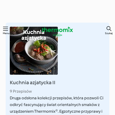
Przejdź
Menu
Szukaj
do
głównej
treści
Kuchnia azjatycka II
9 Przepisów
Druga odsłona kolekcji przepisów, która pozwoli Ci
odkryć fascynujący świat orientalnych smaków z
urządzeniem Thermomix®. Egzotyczne przyprawy i