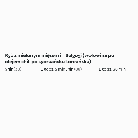
Ryż z mielonym mięsem i
Bulgogi (wołowina po
olejem chili po syczuańsku
koreańsku)
5
(38)
1 godz. 5 min
5
(88)
1 godz. 30 min