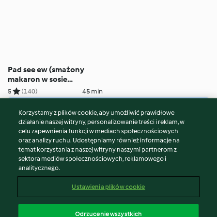
Pad see ew (smażony
makaron w sosie
sojowym)
5
(140)
45 min
Korzystamy z plików cookie, aby umożliwić prawidłowe
© Copyright 2026
działanie naszej witryny, personalizowanie treści i reklam, w
celu zapewnienia funkcji w mediach społecznościowych
Warunki korzystania
oraz analizy ruchu. Udostępniamy również informacje na
Polityka prywatności
temat korzystania z naszej witryny naszymi partnerom z
Disclaimer
sektora mediów społecznościowych, reklamowego i
analitycznego.
Znak wydawcy
Pliki cookie
Ustawienia plików cookie
Zgłoś treść
Odstąp od umowy
Odrzucenie wszystkich