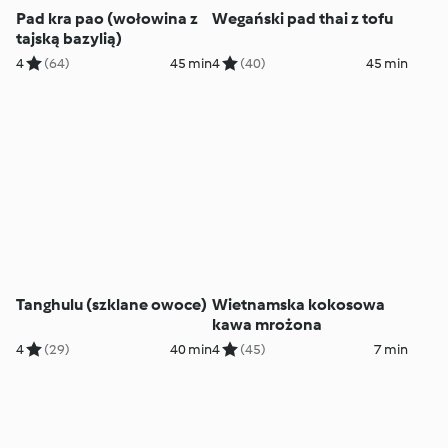
Pad kra pao (wołowina z
Wegański pad thai z tofu
tajską bazylią)
4
(64)
45 min
4
(40)
45 min
Tanghulu (szklane owoce)
Wietnamska kokosowa
kawa mrożona
4
(29)
40 min
4
(45)
7 min