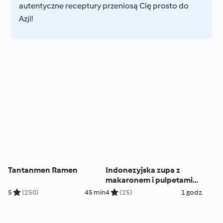
autentyczne receptury przeniosą Cię prosto do
Azji!
Tantanmen Ramen
Indonezyjska zupa z
makaronem i pulpetami
(Mie Bakso)
5
(250)
45 min
4
(25)
1 godz.