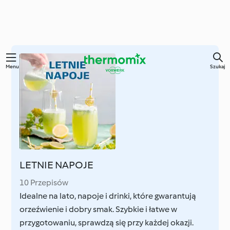
Przejdź
Menu
Szukaj
do
głównej
treści
LETNIE NAPOJE
10 Przepisów
Idealne na lato, napoje i drinki, które gwarantują
orzeźwienie i dobry smak. Szybkie i łatwe w
przygotowaniu, sprawdzą się przy każdej okazji.