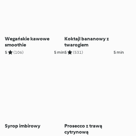
Wegańskie kawowe
Koktajl bananowy z
smoothie
twarogiem
5
(106)
5 min
5
(531)
5 min
Syrop imbirowy
Prosecco z trawą
cytrynową