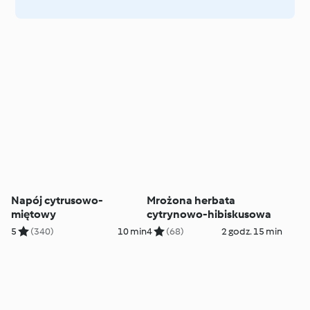
Napój cytrusowo-
Mrożona herbata
miętowy
cytrynowo-hibiskusowa
5
(340)
10 min
4
(68)
2 godz. 15 min