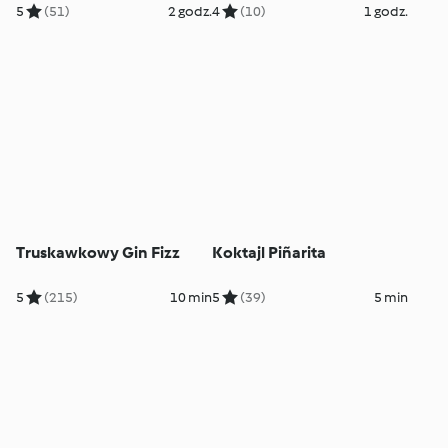
5
(51)
2 godz.
4
(10)
1 godz.
Truskawkowy Gin Fizz
Koktajl Piñarita
5
(215)
10 min
5
(39)
5 min