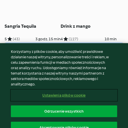
Sangria Tequila
Drink z mango
5
(43)
3 godz. 15 min
4
(127)
10 min
Korzystamy z plików cookie, aby umożliwić prawidłowe
© Copyright 2026
działanie naszej witryny, personalizowanie treści i reklam, w
celu zapewnienia funkcji w mediach społecznościowych
Warunki korzystania
oraz analizy ruchu. Udostępniamy również informacje na
Polityka prywatności
temat korzystania z naszej witryny naszymi partnerom z
Disclaimer
sektora mediów społecznościowych, reklamowego i
analitycznego.
Znak wydawcy
Pliki cookie
Ustawienia plików cookie
Zgłoś treść
Odstąp od umowy
Odrzucenie wszystkich
Oświadczenie o dostępności
polski
Akceptowanie plików cookie