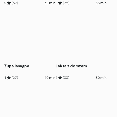
5
(67)
30 min
5
(72)
35 min
Zupa lasagne
Laksa z dorszem
4
(27)
40 min
4
(33)
30 min