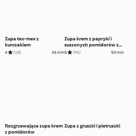
Zupa tex-mex z
Zupa krem z papryki i
kurczakiem
suszonych pomidorów z
gremolatą
4
(18)
45 min
5
(95)
50 min
Rozgrzewająca zupa krem
Zupa z gruszki i pietruszki
z pomidorów