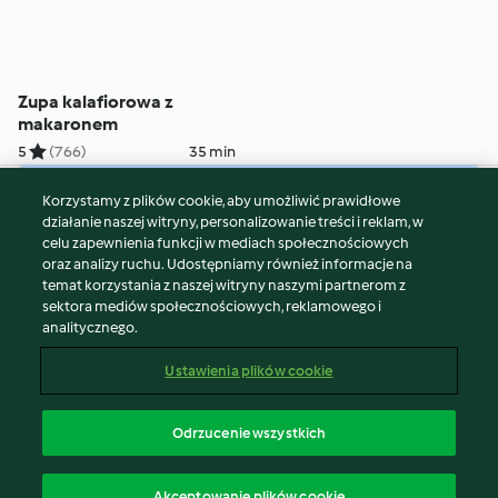
Zupa kalafiorowa z
makaronem
5
(766)
35 min
Korzystamy z plików cookie, aby umożliwić prawidłowe
© Copyright 2026
działanie naszej witryny, personalizowanie treści i reklam, w
celu zapewnienia funkcji w mediach społecznościowych
Warunki korzystania
oraz analizy ruchu. Udostępniamy również informacje na
Polityka prywatności
temat korzystania z naszej witryny naszymi partnerom z
Disclaimer
sektora mediów społecznościowych, reklamowego i
analitycznego.
Znak wydawcy
Pliki cookie
Ustawienia plików cookie
Zgłoś treść
Odstąp od umowy
Odrzucenie wszystkich
Oświadczenie o dostępności
polski
Akceptowanie plików cookie