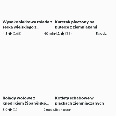
Wysokobiałkowa rolada z
Kurczak pieczony na
serka wiejskiego z
butelce z ziemniakami
indykiem i pieczarkami
4.5
(168)
40 min
4.1
(38)
5 godz.
Rolady wołowe z
Kotlety schabowe w
knedlikiem (Španělské
plackach ziemniaczanych
ptáčky)
3.0
(1)
2 godz.
Brak ocen