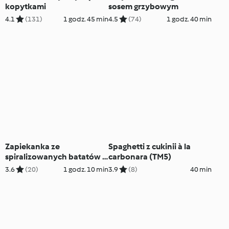
kopytkami
sosem grzybowym
4.1
(131)
1 godz. 45 min
4.5
(74)
1 godz. 40 min
Zapiekanka ze
Spaghetti z cukinii à la
spiralizowanych batatów z
carbonara (TM5)
kurczakiem (TM5)
3.6
(20)
1 godz. 10 min
3.9
(8)
40 min