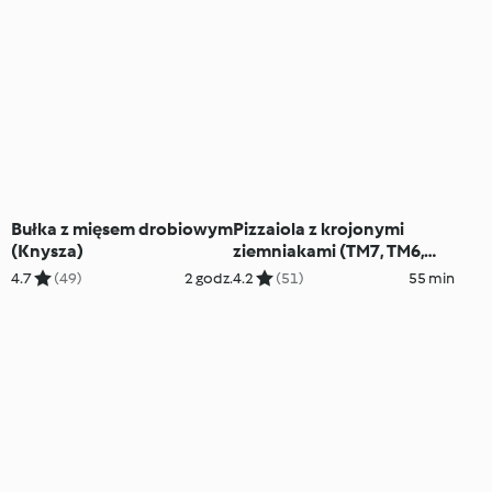
Bułka z mięsem drobiowym
Pizzaiola z krojonymi
(Knysza)
ziemniakami (TM7, TM6,
TM5)
4.7
(49)
2 godz.
4.2
(51)
55 min