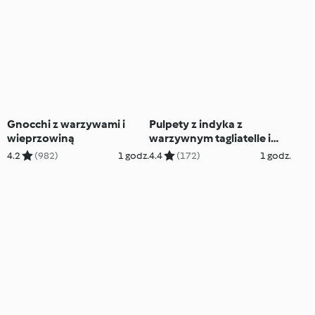
Gnocchi z warzywami i
Pulpety z indyka z
wieprzowiną
warzywnym tagliatelle i
sosem tzatziki
4.2
(982)
1 godz.
4.4
(172)
1 godz.