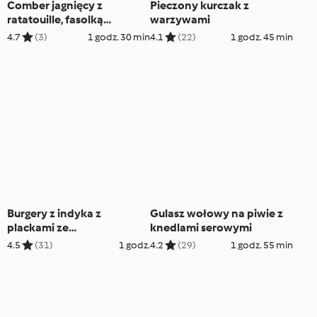
Comber jagnięcy z
Pieczony kurczak z
ratatouille, fasolką
warzywami
szparagową i gratin z
4.7
(3)
1 godz. 30 min
4.1
(22)
1 godz. 45 min
ziemniaków
Burgery z indyka z
Gulasz wołowy na piwie z
plackami ze
knedlami serowymi
spiralizowanych batatów
4.5
(31)
1 godz.
4.2
(29)
1 godz. 55 min
(TM5)