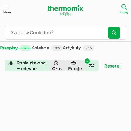
Szukaj - Cookidoo® – oficjalna platforma z przepisami na Th
Menu
Szukaj
Przepisy
Kolekcje
Artykuły
826
289
256
1
Dania główne
Resetuj
– mięsne
Czas
Porcje