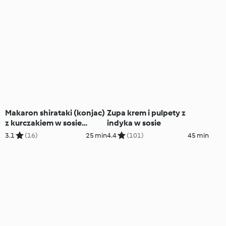
Makaron shirataki (konjac)
Zupa krem i pulpety z
z kurczakiem w sosie
indyka w sosie
orzechowym
3.1
(16)
25 min
4.4
(101)
45 min