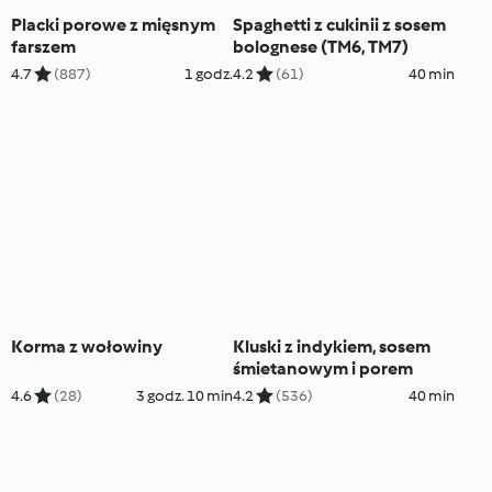
Placki porowe z mięsnym
Spaghetti z cukinii z sosem
farszem
bolognese (TM6, TM7)
4.7
(887)
1 godz.
4.2
(61)
40 min
Korma z wołowiny
Kluski z indykiem, sosem
śmietanowym i porem
4.6
(28)
3 godz. 10 min
4.2
(536)
40 min