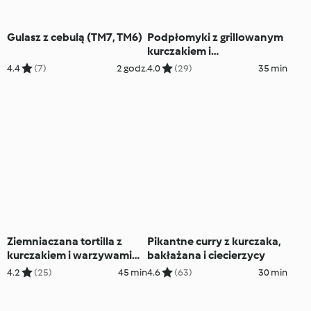
Gulasz z cebulą (TM7, TM6)
Podpłomyki z grillowanym
kurczakiem i
brzoskwiniami
4.4
(7)
2 godz.
4.0
(29)
35 min
Ziemniaczana tortilla z
Pikantne curry z kurczaka,
kurczakiem i warzywami
bakłażana i ciecierzycy
(TM7, TM6, TM5)
4.2
(25)
45 min
4.6
(63)
30 min