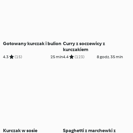
Gotowany kurczak i bulion
Curry z soczewicy z
kurczakiem
4.3
(15)
25 min
4.4
(123)
8 godz. 35 min
Kurczak w sosie
Spaghetti z marchewki z