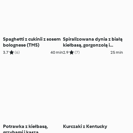
Spaghetti z cukinii z sosem
Spiralizowana dynia z białą
bolognese (TM5)
kiełbasą, gorgonzolą i
orzechami (TM5)
3.7
(6)
40 min
2.9
(7)
25 min
Potrawka z kiełbasą,
Kurczaki z Kentucky
grzybami i kaszą