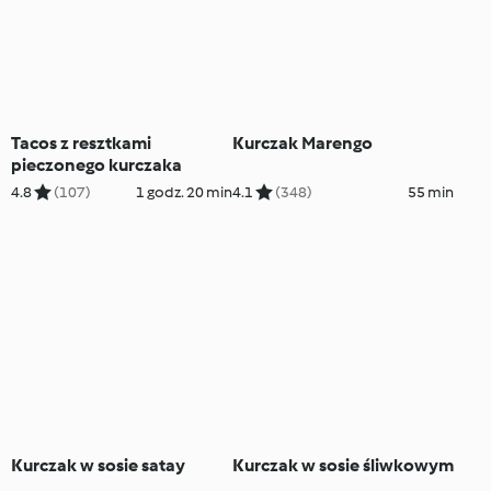
Tacos z resztkami
Kurczak Marengo
pieczonego kurczaka
4.8
(107)
1 godz. 20 min
4.1
(348)
55 min
Kurczak w sosie satay
Kurczak w sosie śliwkowym