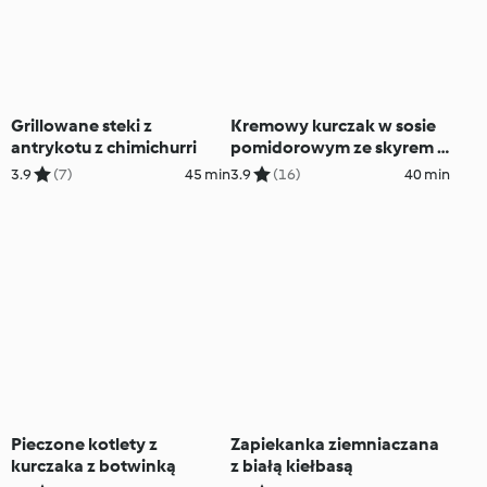
Grillowane steki z
Kremowy kurczak w sosie
antrykotu z chimichurri
pomidorowym ze skyrem i
chlebkami naan
3.9
(7)
45 min
3.9
(16)
40 min
Pieczone kotlety z
Zapiekanka ziemniaczana
kurczaka z botwinką
z białą kiełbasą