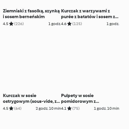
Ziemniaki z fasolką, szynką
Kurczak z warzywami z
i sosem berneńskim
purée z batatów i sosem z
nerkowców
4.5
(226)
1 godz.
4.6
(125)
1 godz.
Kurczak w sosie
Pulpety w sosie
ostrygowym (sous-vide, z
pomidorowym z
osłoną noża miksującego) z
pieczarkami
4.5
(64)
2 godz. 10 min
4.1
(75)
1 godz. 10 min
ryżem jaśminowym