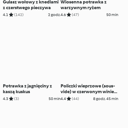
Gulasz wołowy z knedlami
Wiosenna potrawka z
z czerstwego pieczywa
warzywnym ryżem
4.1
(142)
2 godz.
4.6
(47)
50 min
Potrawka z jagnięciny z
Policzki wieprzowe (sous-
kaszą kuskus
vide) w czerwonym winie
(z osłoną noża
4.3
(3)
50 min
4.4
(44)
8 godz. 45 min
miksującego)