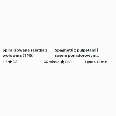
Spiralizowana sałatka z
Spaghetti z pulpetami i
wołowiną (TM5)
sosem pomidorowym
(TM7)
4.7
(3)
35 min
4.4
(39)
1 godz. 15 min