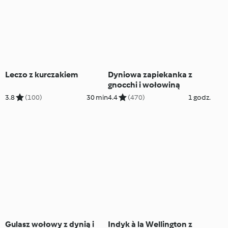
Leczo z kurczakiem
Dyniowa zapiekanka z
gnocchi i wołowiną
3.8
(100)
30 min
4.4
(470)
1 godz.
Gulasz wołowy z dynią i
Indyk à la Wellington z