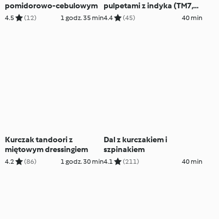
pomidorowo-cebulowym
pulpetami z indyka (TM7,
TM6)
4.5
(12)
1 godz. 35 min
4.4
(45)
40 min
Kurczak tandoori z
Dal z kurczakiem i
miętowym dressingiem
szpinakiem
4.2
(86)
1 godz. 30 min
4.1
(211)
40 min