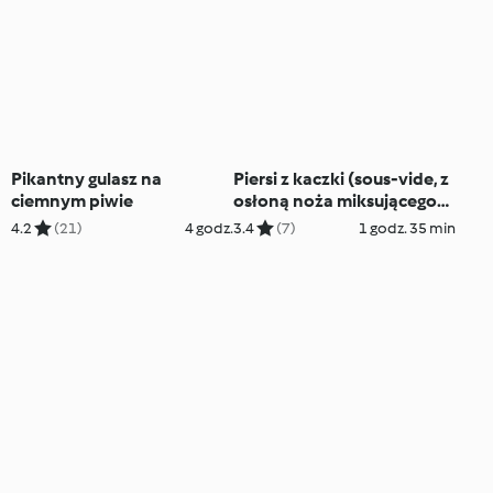
Pikantny gulasz na
Piersi z kaczki (sous-vide, z
ciemnym piwie
osłoną noża miksującego) z
kiszoną czerwoną kapustą i
4.2
(21)
4 godz.
3.4
(7)
1 godz. 35 min
purée z selera