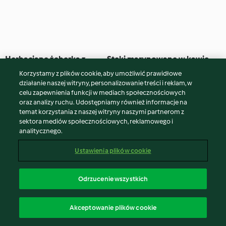
Herbaciane żeberka z
Steki marynowane w kawie
warzywami, ryżem i sosem
i sałatka z dressingiem
Korzystamy z plików cookie, aby umożliwić prawidłowe
owocowym
3.1
(16)
7 godz. 40 min
3.9
(20)
4 godz. 30 min
działanie naszej witryny, personalizowanie treści i reklam, w
celu zapewnienia funkcji w mediach społecznościowych
oraz analizy ruchu. Udostępniamy również informacje na
temat korzystania z naszej witryny naszymi partnerom z
sektora mediów społecznościowych, reklamowego i
analitycznego.
Ustawienia plików cookie
Odrzucenie wszystkich
Pikantny kurczak z komosą
Zapiekanka makaronowa z
Akceptowanie plików cookie
ryżową i sałatką
chorizo