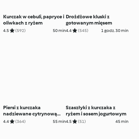
Kurczak w cebuli, papryce i
Drożdżowe kluski z
oliwkach z ryżem
gotowanym mięsem
4.5
(592)
50 min
4.4
(545)
1 godz. 30 min
Piersi z kurczaka
Szaszłyki z kurczaka z
nadziewane cytrynową
ryżem i sosem jogurtowym
ricottą z pomidorowym
4.4
(364)
55 min
4.5
(51)
45 min
risotto