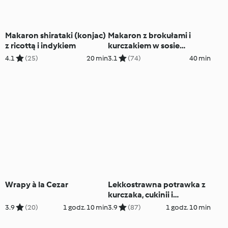
Makaron shirataki (konjac)
Makaron z brokułami i
z ricottą i indykiem
kurczakiem w sosie
orzechowym
4.1
(25)
20 min
3.1
(74)
40 min
Wrapy à la Cezar
Lekkostrawna potrawka z
kurczaka, cukinii i
marchewki z ryżem
3.9
(20)
1 godz. 10 min
3.9
(87)
1 godz. 10 min