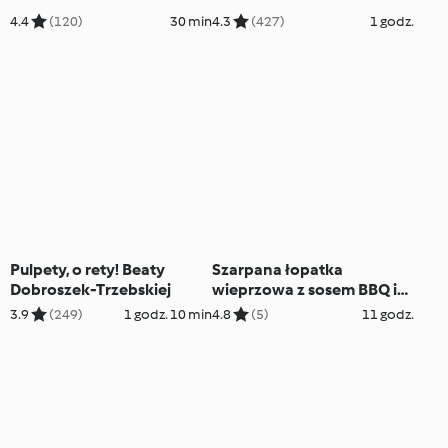
4.4
(120)
30 min
4.3
(427)
1 godz.
Pulpety, o rety! Beaty
Szarpana łopatka
Dobroszek-Trzebskiej
wieprzowa z sosem BBQ i
cebulą trenera
3.9
(249)
1 godz. 10 min
4.8
(5)
11 godz.