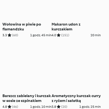
Wołowina w piwie po
Makaron udon z
flamandzku
kurczakiem
3.3
(60)
1 godz. 45 min
4.0
(151)
20 min
Barszcz zabielany i kurczak
Aromatyczny kurczak curry
w sosie ze szpinakiem
z ryżem i sałatką
4.8
(46)
1 godz. 10 min
3.8
(20)
1 godz. 25 min