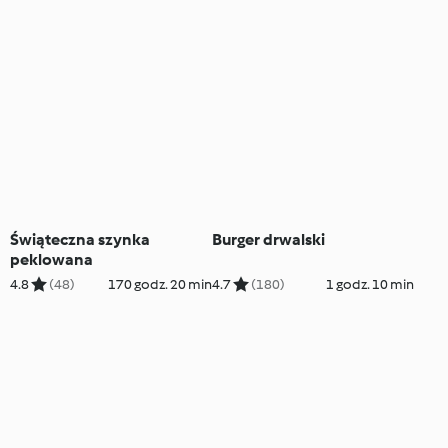
Świąteczna szynka
Burger drwalski
peklowana
4.8
(48)
170 godz. 20 min
4.7
(180)
1 godz. 10 min