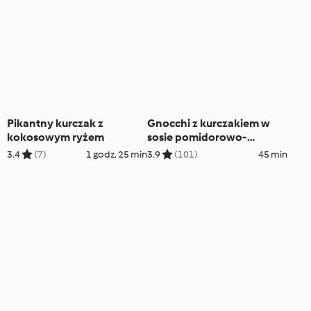
Pikantny kurczak z
Gnocchi z kurczakiem w
kokosowym ryżem
sosie pomidorowo-
paprykowym
3.4
(7)
1 godz. 25 min
3.9
(101)
45 min