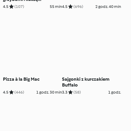
jęczmienną
4.5
(107)
55 min
4.5
(696)
2 godz. 40 min
Pizza à la Big Mac
Sajgonki z kurczakiem
Buffalo
4.5
(446)
1 godz. 30 min
3.3
(58)
1 godz.