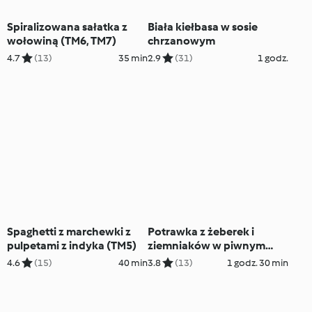
Spiralizowana sałatka z
Biała kiełbasa w sosie
wołowiną (TM6, TM7)
chrzanowym
4.7
(13)
35 min
2.9
(31)
1 godz.
Spaghetti z marchewki z
Potrawka z żeberek i
pulpetami z indyka (TM5)
ziemniaków w piwnym
sosie
4.6
(15)
40 min
3.8
(13)
1 godz. 30 min