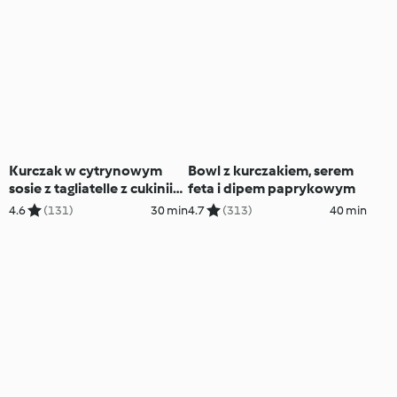
Kurczak w cytrynowym
Bowl z kurczakiem, serem
sosie z tagliatelle z cukinii
feta i dipem paprykowym
(TM6, TM7)
4.6
(131)
30 min
4.7
(313)
40 min