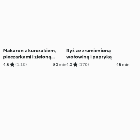
Makaron z kurczakiem,
Ryż ze zrumienioną
pieczarkami i zieloną
wołowiną i papryką
fasolką
4.5
(1.1K)
50 min
4.0
(170)
45 min