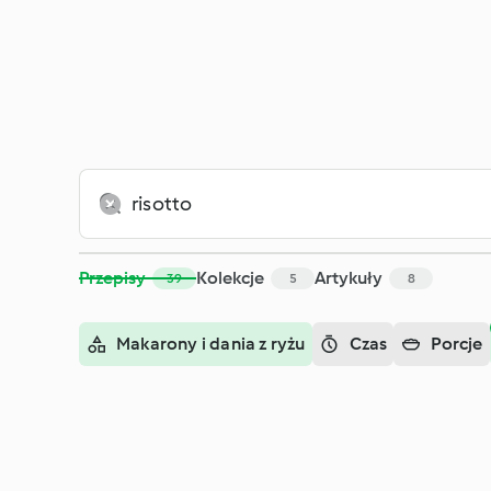
Szukaj - Cookidoo® – oficjalna platforma z przepisami na Th
Przepisy
Kolekcje
Artykuły
39
5
8
Makarony i dania z ryżu
Czas
Porcje