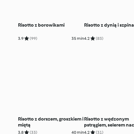
Risotto z borowikami
Risotto z dynią i szpin
3.9
(99)
35 min
4.2
(83)
Risotto z dorszem, groszkiem i
Risotto z wędzonym
miętą
pstrągiem, selerem n
i orzechami włoskimi
3.8
(33)
40 min
4.2
(31)