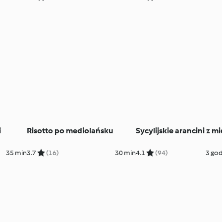
i
Risotto po mediolańsku
Sycylijskie arancini z 
35 min
3.7
(16)
30 min
4.1
(94)
3 god