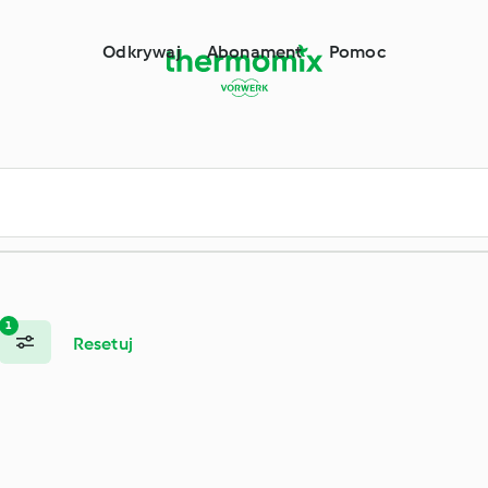
ermomix®
Odkrywaj
Abonament
Pomoc
1
Resetuj