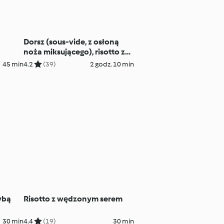
Dorsz (sous-vide, z osłoną
noża miksującego), risotto z
burakiem i trawą cytrynową
45 min
4.2
(39)
2 godz. 10 min
ybą
Risotto z wędzonym serem
30 min
4.4
(19)
30 min