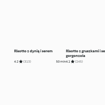
Risotto z dynią i serem
Risotto z gruszkami i s
gorgonzola
4.2
(313)
50 min
4.1
(245)