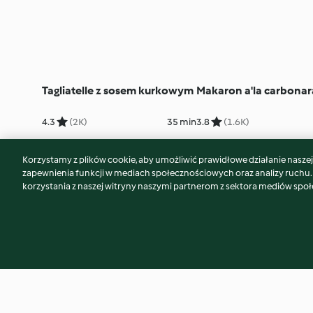
Tagliatelle z sosem kurkowym
Makaron a'la carbonar
4.3
(2K)
35 min
3.8
(1.6K)
Korzystamy z plików cookie, aby umożliwić prawidłowe działanie naszej w
zapewnienia funkcji w mediach społecznościowych oraz analizy ruchu
korzystania z naszej witryny naszymi partnerom z sektora mediów spo
© Copyright 2026