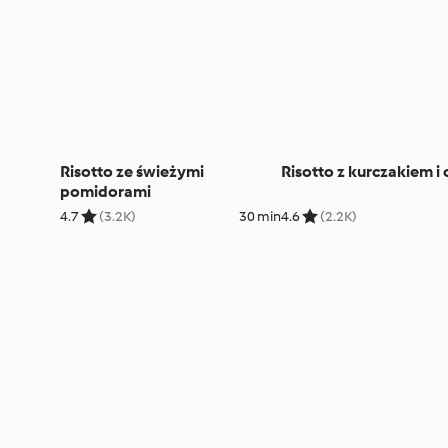
Risotto ze świeżymi
Risotto z kurczakiem i 
pomidorami
4.7
(3.2K)
30 min
4.6
(2.2K)