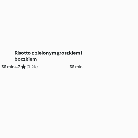
Risotto z zielonym groszkiem i
m
boczkiem
35 min
4.7
(1.2K)
35 min