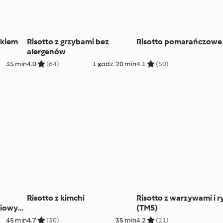
akiem
Risotto z grzybami bez
Risotto pomarańczowe
alergenów
35 min
4.0
(64)
1 godz. 20 min
4.1
(50)
Risotto z kimchi
Risotto z warzywami i r
aciowym
(TM5)
45 min
4.7
(30)
35 min
4.2
(21)