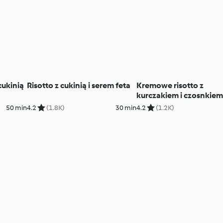
cukinią
Risotto z cukinią i serem feta
Kremowe risotto z
kurczakiem i czosnkie
50 min
4.2
(1.8K)
30 min
4.2
(1.2K)