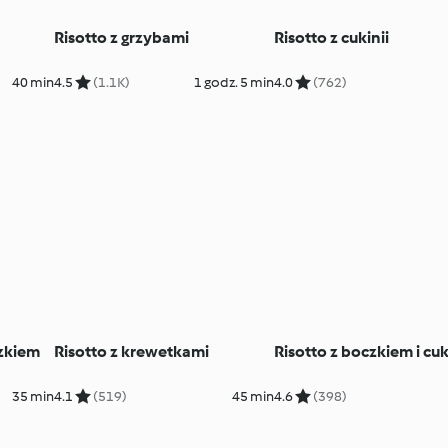
Risotto z grzybami
Risotto z cukinii
40 min
4.5
(1.1K)
1 godz. 5 min
4.0
(762)
zkiem
Risotto z krewetkami
Risotto z boczkiem i cuk
35 min
4.1
(519)
45 min
4.6
(398)