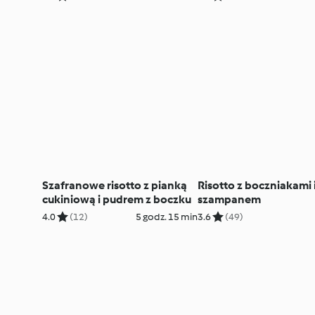
Szafranowe risotto z pianką
Risotto z boczniakami 
cukiniową i pudrem z boczku
szampanem
4.0
(12)
5 godz. 15 min
3.6
(49)