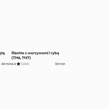
ętą
Risotto z warzywami i rybą
(TM6, TM7)
40 min
4.4
(104)
30 min