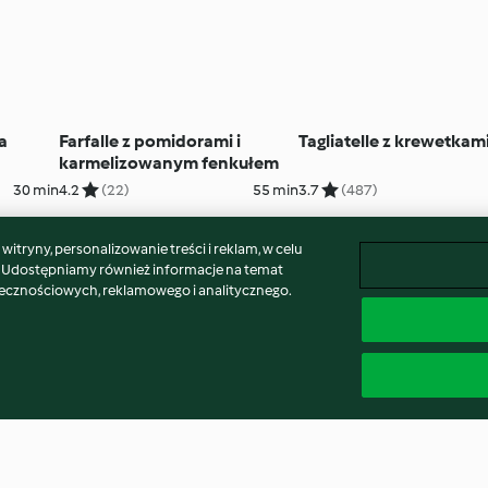
a
Farfalle z pomidorami i
Tagliatelle z krewetkam
karmelizowanym fenkułem
30 min
4.2
(22)
55 min
3.7
(487)
itryny, personalizowanie treści i reklam, w celu
. Udostępniamy również informacje na temat
łecznościowych, reklamowego i analitycznego.