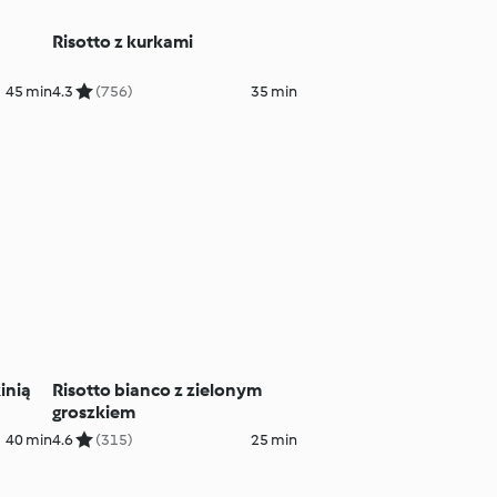
Risotto z kurkami
45 min
4.3
(756)
35 min
inią
Risotto bianco z zielonym
groszkiem
40 min
4.6
(315)
25 min