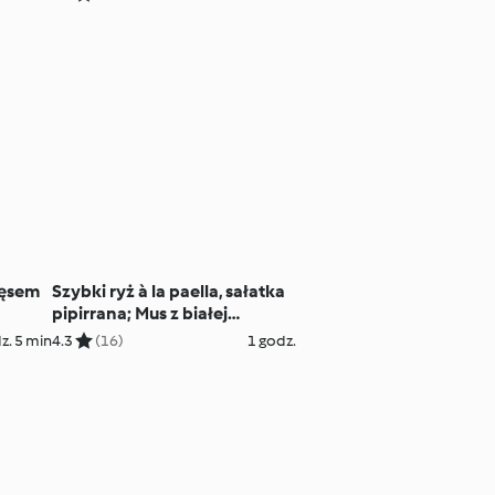
mięsem
Szybki ryż à la paella, sałatka
pipirrana; Mus z białej
czekolady i sos owocowy
z. 5 min
4.3
(16)
1 godz.