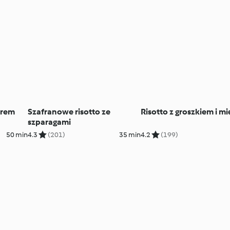
erem
Szafranowe risotto ze
Risotto z groszkiem i mi
szparagami
50 min
4.3
(201)
35 min
4.2
(199)