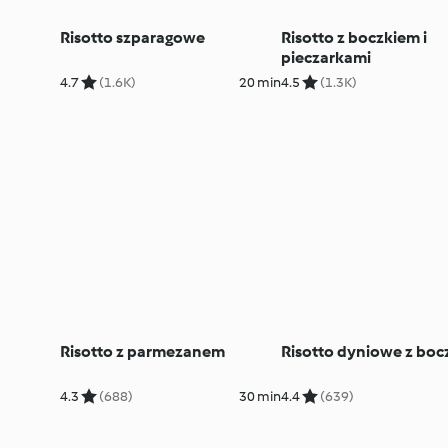
Risotto szparagowe
Risotto z boczkiem i
pieczarkami
4.7
(1.6K)
20 min
4.5
(1.3K)
Risotto z parmezanem
Risotto dyniowe z boc
4.3
(688)
30 min
4.4
(639)