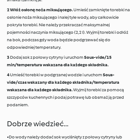
Włóż osłonę noża miksującego.
Umieść zamknięte torebki na
osłonie noża miksującego i nalej tyle wody, aby całkowicie
pokryła torebki. Nie należy przekraczać maksymalnej
pojemności naczynia miksującego (2,2 l). Wyjmij torebki i odłóż
na bok, podczas gdy woda będzie podgrzewać się do
odpowiedniej temperatury.
Dodaj sok z połowy cytryny i uruchom
Sous-vide/15
min/temperatura wskazana dla każdego składnika.
Umieść torebki w podgrzanej wodzie i uruchom
Sous-
vide/czas wskazany dla każdego składnika/temperatura
wskazana dla każdego składnika.
Wyjmij torebki za pomocą
szczypców kuchennych i podaj potrawę lub obsmaż ją przed
podaniem.
Dobrze wiedzieć...
•Do wody należy dodać sok wyciśnięty z połowy cytryny lub