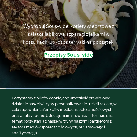
Wypróbuj Sous-vide: kotlety wieprzowe z
sałatką jabłkową, szparagi z jajkami w
koszulkach lub łosoś teriyaki na początek.
Przepisy Sous-vide
Korzystamy z plików cookie, aby umożliwić prawidłowe
© Copyright 2026
działanie naszej witryny, personalizowanie treści i reklam, w
celu zapewnienia funkcji w mediach społecznościowych
Warunki korzystania
oraz analizy ruchu. Udostępniamy również informacje na
Polityka prywatności
temat korzystania z naszej witryny naszymi partnerom z
Disclaimer
sektora mediów społecznościowych, reklamowego i
analitycznego.
Znak wydawcy