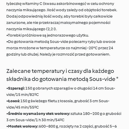
łyżeczkę witaminy C (kwasu askorbinowego) w celu ochrony
naczynia miksującego. Ilość wody zależy od objętości torebek.
Dodaj odpowiednią ilość wody, aby torebki były całkowicie
zanurzone, ale nie przekraczaj maksymalnego pojemności
naczynia miksującego (2,2 l).
•Torebki próżniowe są jednorazowego użytku.
•Do gotowania metodą Sous-vide polecamy ryby lub owoce
morza mrożone w temperaturze co najmniej -20°C przez 24
godziny lub dłużej. Należy je rozmrozić przed gotowaniem.
Zalecane temperatury i czasy dla każdego
składnika do gotowania metodą Sous-vide *
•
Szparagi:
150 g obranych szparagów o długości 14 cm Sous-
vide/15 min/82ºC
•
Łosoś:
150 g świeżego filetu z łososia, grubość 3 cm Sous-
vide/45 min/55ºC
•
Średnio wysmażony stek wołowy:
sztuka 180–200 g o grubości
3 cm Sous-vide/1 h 30 min/54ºC
•
Mostek wołowy:
600–800 g, rozcięty na 2 części, grubość 5–6