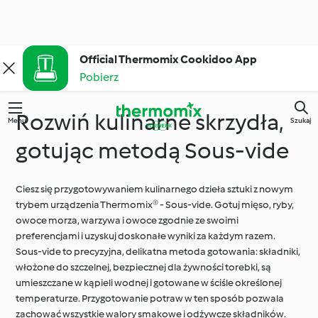
Official Thermomix Cookidoo App
Pobierz
Rozwiń kulinarne skrzydła,
Menu
Szukaj
gotując metodą Sous-vide
Ciesz się przygotowywaniem kulinarnego dzieła sztuki z nowym
trybem urządzenia Thermomix® - Sous-vide. Gotuj mięso, ryby,
owoce morza, warzywa i owoce zgodnie ze swoimi
preferencjami i uzyskuj doskonałe wyniki za każdym razem.
Sous-vide to precyzyjna, delikatna metoda gotowania: składniki,
włożone do szczelnej, bezpiecznej dla żywności torebki, są
umieszczane w kąpieli wodnej i gotowane w ściśle określonej
temperaturze. Przygotowanie potraw w ten sposób pozwala
zachować wszystkie walory smakowe i odżywcze składników.