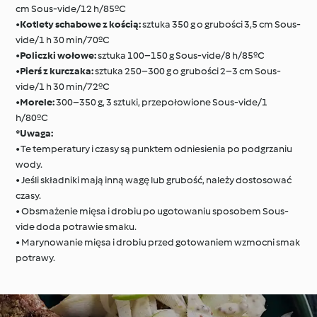
cm Sous-vide/12 h/85ºC
•
Kotlety schabowe z kością:
sztuka 350 g o grubości 3,5 cm Sous-
vide/1 h 30 min/70ºC
•
Policzki wołowe:
sztuka 100–150 g Sous-vide/8 h/85ºC
•
Pierś z kurczaka:
sztuka 250–300 g o grubości 2–3 cm Sous-
vide/1 h 30 min/72ºC
•
Morele:
300–350 g, 3 sztuki, przepołowione Sous-vide/1
h/80ºC
*Uwaga:
• Te temperatury i czasy są punktem odniesienia po podgrzaniu
wody.
• Jeśli składniki mają inną wagę lub grubość, należy dostosować
czasy.
• Obsmażenie mięsa i drobiu po ugotowaniu sposobem Sous-
vide doda potrawie smaku.
• Marynowanie mięsa i drobiu przed gotowaniem wzmocni smak
potrawy.