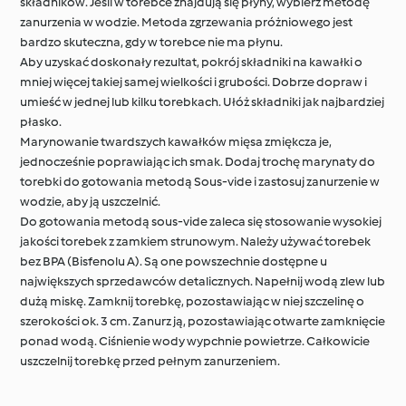
składników. Jeśli w torebce znajdują się płyny, wybierz metodę
zanurzenia w wodzie. Metoda zgrzewania próżniowego jest
bardzo skuteczna, gdy w torebce nie ma płynu.
Aby uzyskać doskonały rezultat, pokrój składniki na kawałki o
mniej więcej takiej samej wielkości i grubości. Dobrze dopraw i
umieść w jednej lub kilku torebkach. Ułóż składniki jak najbardziej
płasko.
Marynowanie twardszych kawałków mięsa zmiękcza je,
jednocześnie poprawiając ich smak. Dodaj trochę marynaty do
torebki do gotowania metodą Sous-vide i zastosuj zanurzenie w
wodzie, aby ją uszczelnić.
Do gotowania metodą sous-vide zaleca się stosowanie wysokiej
jakości torebek z zamkiem strunowym. Należy używać torebek
bez BPA (Bisfenolu A). Są one powszechnie dostępne u
największych sprzedawców detalicznych. Napełnij wodą zlew lub
dużą miskę. Zamknij torebkę, pozostawiając w niej szczelinę o
szerokości ok. 3 cm. Zanurz ją, pozostawiając otwarte zamknięcie
ponad wodą. Ciśnienie wody wypchnie powietrze. Całkowicie
uszczelnij torebkę przed pełnym zanurzeniem.