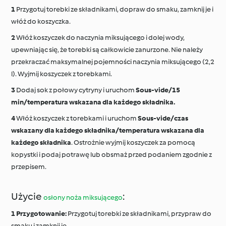
Przygotuj torebki ze składnikami, dopraw do smaku, zamknij je i
włóż do koszyczka.
Włóż koszyczek do naczynia miksującego i dolej wody,
upewniając się, że torebki są całkowicie zanurzone. Nie należy
przekraczać maksymalnej pojemności naczynia miksującego (2,2
l). Wyjmij koszyczek z torebkami.
Dodaj sok z połowy cytryny i uruchom
Sous-vide/15
min/temperatura wskazana dla każdego składnika.
Włóż koszyczek z torebkami i uruchom
Sous-vide/czas
wskazany dla każdego składnika/temperatura wskazana dla
każdego składnika
. Ostrożnie wyjmij koszyczek za pomocą
kopystki i podaj potrawę lub obsmaż przed podaniem zgodnie z
przepisem.
Użycie
:
osłony noża miksującego
Przygotowanie:
Przygotuj torebki ze składnikami, przypraw do
smaku i zamknij je.