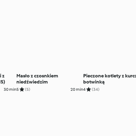
 z
Masło z czosnkiem
Pieczone kotlety z kurc
M5)
niedźwiedzim
botwinką
30 min
5
(5)
20 min
4
(34)