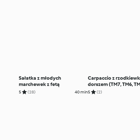
Sałatka z młodych
Carpaccio z rzodkiewki
marchewek z fetą
dorszem (TM7, TM6, T
5
(28)
40 min
5
(2)