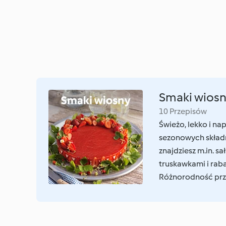
Smaki wios
10 Przepisów
Świeżo, lekko i na
sezonowych składn
znajdziesz m.in. 
truskawkami i rab
Różnorodność przep