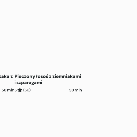
zaka z
Pieczony łosoś z ziemniakami
i szparagami
50 min
5
(56)
50 min