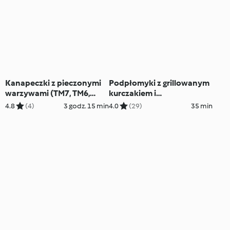
Kanapeczki z pieczonymi
Podpłomyki z grillowanym
warzywami (TM7, TM6,
kurczakiem i
TM5)
brzoskwiniami
4.8
(4)
3 godz. 15 min
4.0
(29)
35 min