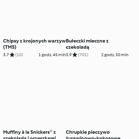
Chipsy z krojonych warzyw
Bułeczki mleczne z
(TM5)
czekoladą
3.7
(10)
1 godz. 45 min
3.9
(701)
2 godz. 30 min
Muffiny à la Snickers® z
Chrupkie pieczywo
czekoladą i orzeszkami
żurawinowo-kokosowe