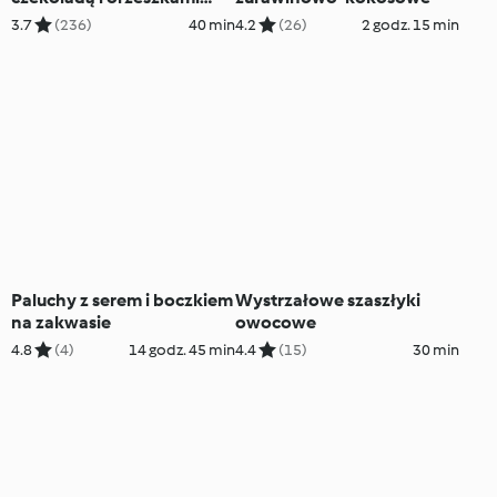
ziemnymi
3.7
(236)
40 min
4.2
(26)
2 godz. 15 min
Paluchy z serem i boczkiem
Wystrzałowe szaszłyki
na zakwasie
owocowe
4.8
(4)
14 godz. 45 min
4.4
(15)
30 min