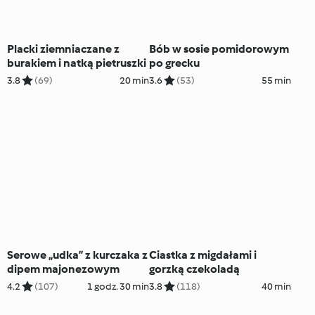
Placki ziemniaczane z
Bób w sosie pomidorowym
burakiem i natką pietruszki
po grecku
3.8
(69)
20 min
3.6
(53)
55 min
Serowe „udka” z kurczaka z
Ciastka z migdałami i
dipem majonezowym
gorzką czekoladą
4.2
(107)
1 godz. 30 min
3.8
(118)
40 min