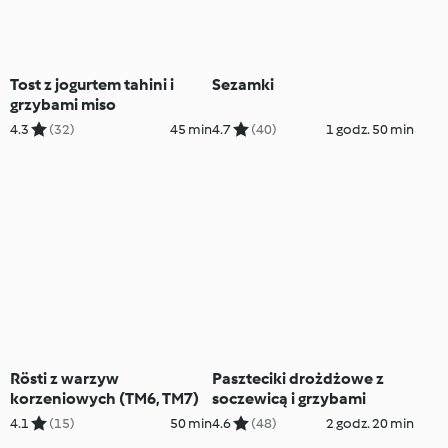
Tost z jogurtem tahini i
Sezamki
grzybami miso
4.3
(32)
45 min
4.7
(40)
1 godz. 50 min
Rösti z warzyw
Paszteciki drożdżowe z
korzeniowych (TM6, TM7)
soczewicą i grzybami
4.1
(15)
50 min
4.6
(48)
2 godz. 20 min