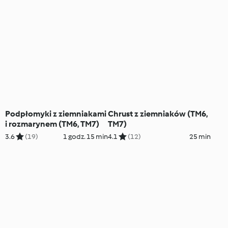
Podpłomyki z ziemniakami
Chrust z ziemniaków (TM6,
i rozmarynem (TM6, TM7)
TM7)
3.6
(19)
1 godz. 15 min
4.1
(12)
25 min