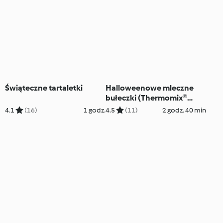
Świąteczne tartaletki
Halloweenowe mleczne
bułeczki (Thermomix®
Nester)
4.1
(16)
1 godz.
4.5
(11)
2 godz. 40 min