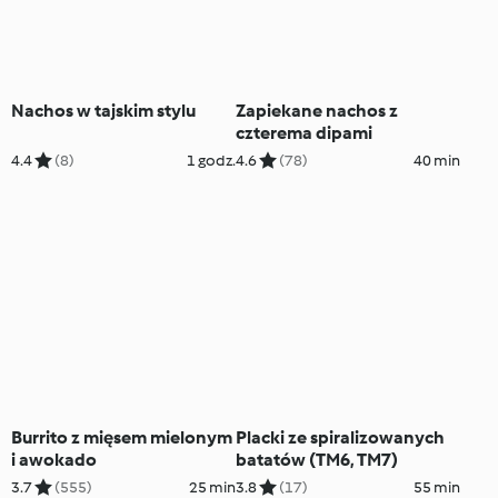
Nachos w tajskim stylu
Zapiekane nachos z
czterema dipami
4.4
(8)
1 godz.
4.6
(78)
40 min
Burrito z mięsem mielonym
Placki ze spiralizowanych
i awokado
batatów (TM6, TM7)
3.7
(555)
25 min
3.8
(17)
55 min