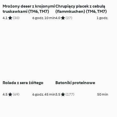
Mrożony deser z krojonymi
Chrupiący placek z cebulą
truskawkami (TM6, TM7)
(flammkuchen) (TM6, TM7)
4.1
(30)
6 godz. 10 min
4.0
(27)
1 godz.
Rolada z sera żółtego
Batoniki proteinowe
4.5
(69)
6 godz. 45 min
3.5
(177)
50 min