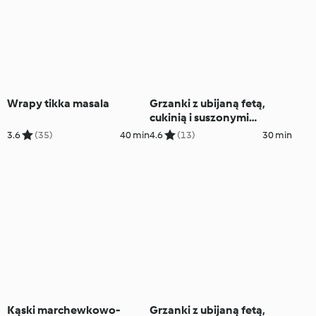
Wrapy tikka masala
Grzanki z ubijaną fetą,
cukinią i suszonymi
pomidorami (TM5)
3.6
(35)
40 min
4.6
(13)
30 min
Kąski marchewkowo-
Grzanki z ubijaną fetą,