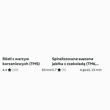
Rösti z warzyw
Spiralizowane suszone
korzeniowych (TM5)
jabłka z czekoladą (TM6,
TM7)
4.4
(10)
50 min
3.7
(3)
6 godz. 15 min