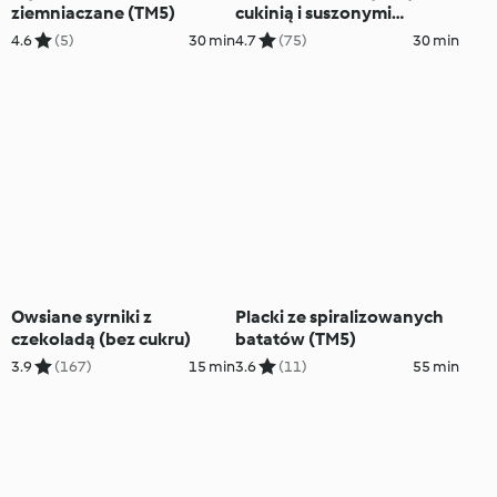
ziemniaczane (TM5)
cukinią i suszonymi
pomidorami (TM6, TM7)
4.6
(5)
30 min
4.7
(75)
30 min
Owsiane syrniki z
Placki ze spiralizowanych
czekoladą (bez cukru)
batatów (TM5)
3.9
(167)
15 min
3.6
(11)
55 min