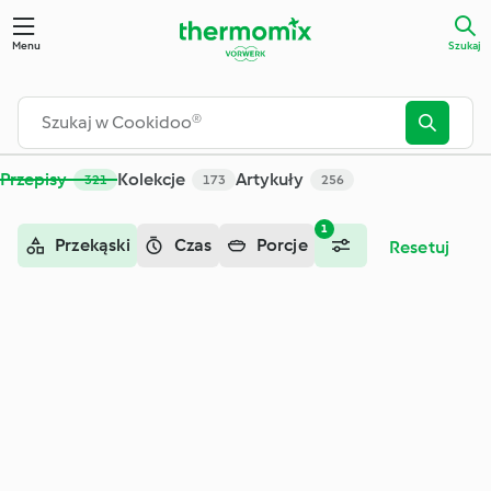
Szukaj - Cookidoo® – oficjalna platforma z przepisami na Th
Menu
Szukaj
Przepisy
Kolekcje
Artykuły
321
173
256
1
Przekąski
Czas
Porcje
Resetuj