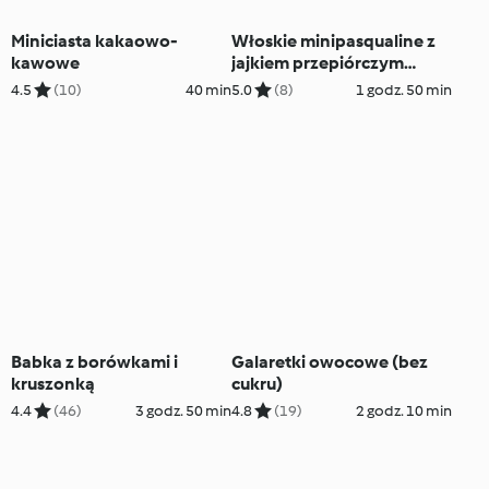
Miniciasta kakaowo-
Włoskie minipasqualine z
kawowe
jajkiem przepiórczym
(Thermomix® Nester)
4.5
(10)
40 min
5.0
(8)
1 godz. 50 min
Babka z borówkami i
Galaretki owocowe (bez
kruszonką
cukru)
4.4
(46)
3 godz. 50 min
4.8
(19)
2 godz. 10 min