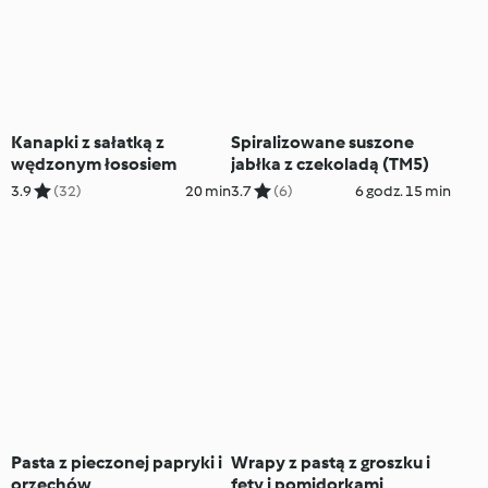
Kanapki z sałatką z
Spiralizowane suszone
wędzonym łososiem
jabłka z czekoladą (TM5)
3.9
(32)
20 min
3.7
(6)
6 godz. 15 min
Pasta z pieczonej papryki i
Wrapy z pastą z groszku i
orzechów
fety i pomidorkami