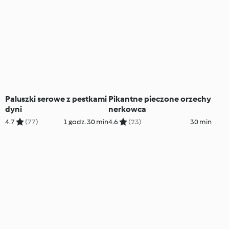
Paluszki serowe z pestkami
Pikantne pieczone orzechy
dyni
nerkowca
4.7
(77)
1 godz. 30 min
4.6
(23)
30 min