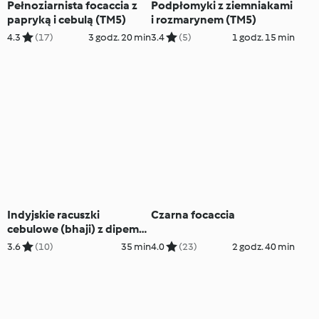
Pełnoziarnista focaccia z
Podpłomyki z ziemniakami
papryką i cebulą (TM5)
i rozmarynem (TM5)
4.3
(17)
3 godz. 20 min
3.4
(5)
1 godz. 15 min
Indyjskie racuszki
Czarna focaccia
cebulowe (bhaji) z dipem
kolendrowym (TM5)
3.6
(10)
35 min
4.0
(23)
2 godz. 40 min