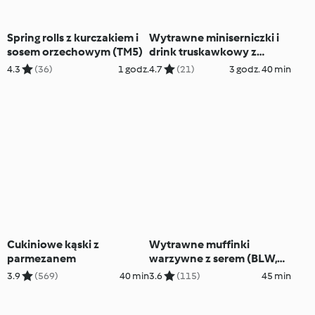
Spring rolls z kurczakiem i
Wytrawne miniserniczki i
sosem orzechowym (TM5)
drink truskawkowy z
szampanem
4.3
(36)
1 godz.
4.7
(21)
3 godz. 40 min
Cukiniowe kąski z
Wytrawne muffinki
parmezanem
warzywne z serem (BLW,
dla dzieci)
3.9
(569)
40 min
3.6
(115)
45 min