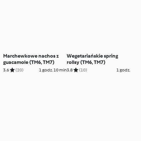
Marchewkowe nachos z
Wegetariańskie spring
guacamole (TM6, TM7)
rollsy (TM6, TM7)
3.6
(20)
1 godz. 10 min
3.8
(10)
1 godz.