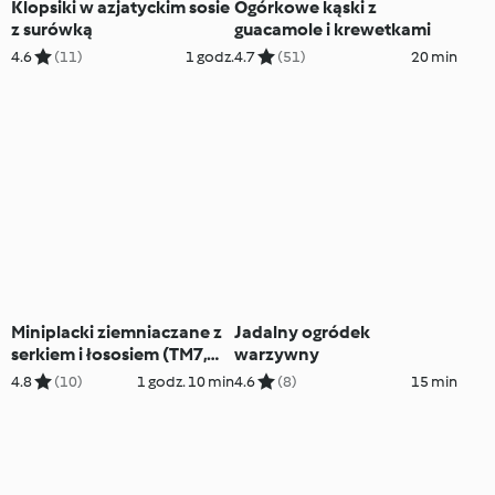
Klopsiki w azjatyckim sosie
Ogórkowe kąski z
z surówką
guacamole i krewetkami
4.6
(11)
1 godz.
4.7
(51)
20 min
Miniplacki ziemniaczane z
Jadalny ogródek
serkiem i łososiem (TM7,
warzywny
TM6)
4.8
(10)
1 godz. 10 min
4.6
(8)
15 min