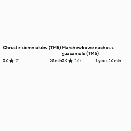
Chrust z ziemniaków (TM5)
Marchewkowe nachos z
guacamole (TM5)
3.0
(7)
25 min
3.9
(10)
1 godz. 10 min