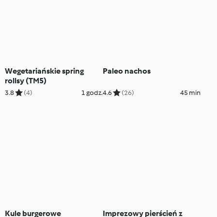
Wegetariańskie spring
Paleo nachos
rollsy (TM5)
3.8
(4)
1 godz.
4.6
(26)
45 min
Kule burgerowe
Imprezowy pierścień z