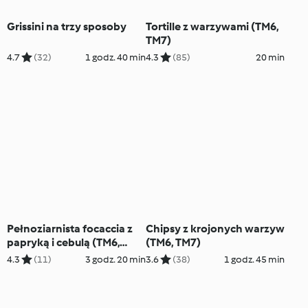
Grissini na trzy sposoby
Tortille z warzywami (TM6,
TM7)
4.7
(32)
1 godz. 40 min
4.3
(85)
20 min
Pełnoziarnista focaccia z
Chipsy z krojonych warzyw
papryką i cebulą (TM6,
(TM6, TM7)
TM7)
4.3
(11)
3 godz. 20 min
3.6
(38)
1 godz. 45 min