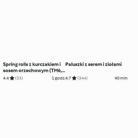
Spring rolls z kurczakiem i
Paluszki z serem i ziołami
sosem orzechowym (TM6,
TM7)
4.4
(33)
1 godz.
4.7
(344)
40 min