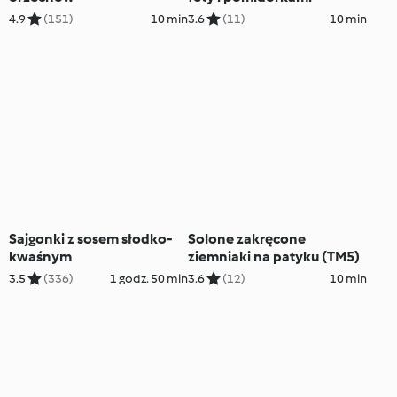
4.9
(151)
10 min
3.6
(11)
10 min
Sajgonki z sosem słodko-
Solone zakręcone
kwaśnym
ziemniaki na patyku (TM5)
3.5
(336)
1 godz. 50 min
3.6
(12)
10 min