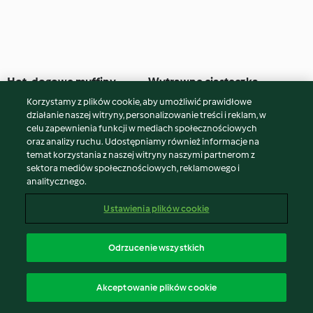
Hot-dogowe muffiny
Wytrawne ciasteczka
parmezanowe
Korzystamy z plików cookie, aby umożliwić prawidłowe
4.8
(844)
2 godz.
4.5
(32)
1 godz. 25 min
działanie naszej witryny, personalizowanie treści i reklam, w
celu zapewnienia funkcji w mediach społecznościowych
oraz analizy ruchu. Udostępniamy również informacje na
temat korzystania z naszej witryny naszymi partnerom z
sektora mediów społecznościowych, reklamowego i
analitycznego.
Ustawienia plików cookie
Odrzucenie wszystkich
Migas z papryczkami
Falafele z łodygami natki
Akceptowanie plików cookie
Padrón
pietruszki i kolendry