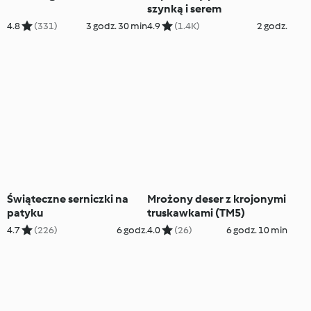
szynką i serem
4.8
(331)
3 godz. 30 min
4.9
(1.4K)
2 godz.
Świąteczne serniczki na
Mrożony deser z krojonymi
patyku
truskawkami (TM5)
4.7
(226)
6 godz.
4.0
(26)
6 godz. 10 min