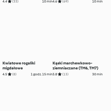
TM7)
TM7)
4.4
(33)
10 min
4.6
(69)
10 min
Kwiatowe rogaliki
Kąski marchewkowo-
migdałowe
ziemniaczane (TM6, TM7)
4.5
(8)
1 godz. 15 min
3.8
(13)
30 min