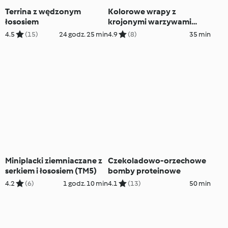
Terrina z wędzonym
Kolorowe wrapy z
łososiem
krojonymi warzywami
(TM7, TM6, TM5)
4.5
(15)
24 godz. 25 min
4.9
(8)
35 min
Miniplacki ziemniaczane z
Czekoladowo-orzechowe
serkiem i łososiem (TM5)
bomby proteinowe
4.2
(6)
1 godz. 10 min
4.1
(13)
50 min