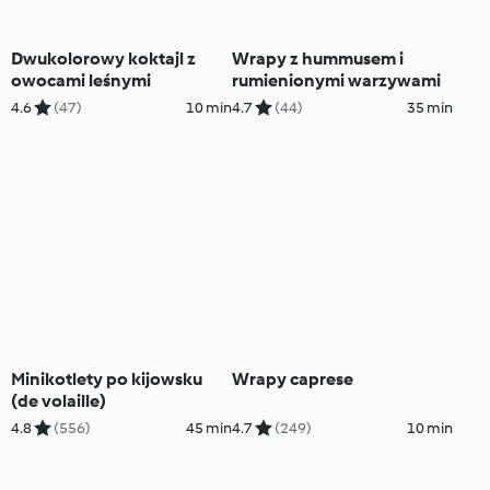
Dwukolorowy koktajl z
Wrapy z hummusem i
owocami leśnymi
rumienionymi warzywami
4.6
(47)
10 min
4.7
(44)
35 min
Minikotlety po kijowsku
Wrapy caprese
(de volaille)
4.8
(556)
45 min
4.7
(249)
10 min