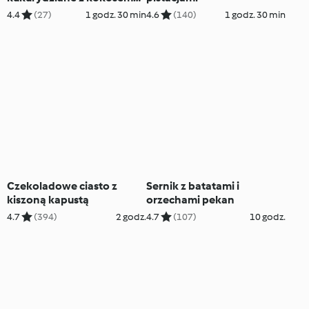
(bez glutenu)
4.4
(27)
1 godz. 30 min
4.6
(140)
1 godz. 30 min
Czekoladowe ciasto z
Sernik z batatami i
kiszoną kapustą
orzechami pekan
4.7
(394)
2 godz.
4.7
(107)
10 godz.