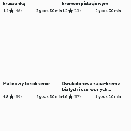
kruszonką
kremem pistacjowym
4.4
(46)
3 godz. 50 min
4.2
(11)
2 godz. 30 min
Malinowy torcik serce
Dwukolorowa zupa-krem z
białych i czerwonych
warzyw
4.8
(39)
2 godz. 30 min
4.6
(37)
1 godz. 10 min