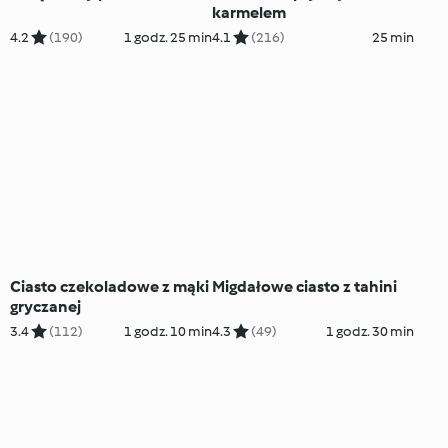
karmelem
4.2
(190)
1 godz. 25 min
4.1
(216)
25 min
Ciasto czekoladowe z mąki
Migdałowe ciasto z tahini
gryczanej
3.4
(112)
1 godz. 10 min
4.3
(49)
1 godz. 30 min