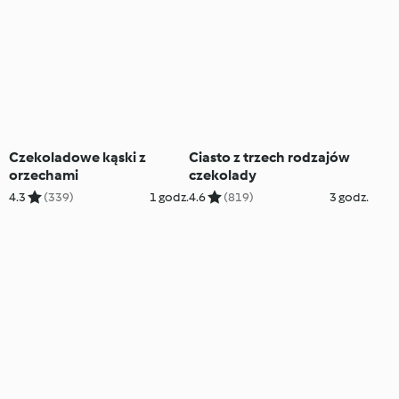
Czekoladowe kąski z
Ciasto z trzech rodzajów
orzechami
czekolady
4.3
(339)
1 godz.
4.6
(819)
3 godz.