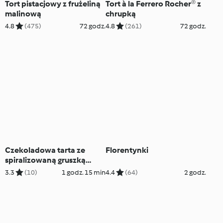
Tort pistacjowy z frużeliną
Tort à la Ferrero Rocher® z
malinową
chrupką
4.8
(475)
72 godz.
4.8
(261)
72 godz.
Czekoladowa tarta ze
Florentynki
spiralizowaną gruszką
(TM6, TM7)
3.3
(10)
1 godz. 15 min
4.4
(64)
2 godz.