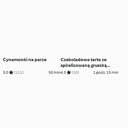
Cynamonki na parze
Czekoladowa tarta ze
spiralizowaną gruszką
(TM5)
3.0
(111)
50 min
4.3
(10)
1 godz. 15 min