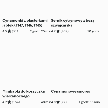
Cynamonki z plasterkami
Sernik cytrynowy z bezą
jabłek (TM7, TM6, TM5)
szwajcarską
4.5
(31)
2 godz. 25 min
4.7
(487)
10 godz.
Minibabki do koszyczka
Cynamonowe smores
wielkanocnego
4.7
(154)
40 min
4.0
(22)
1 godz. 50 min