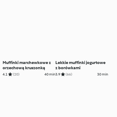
Muffinki marchewkowe z
Lekkie muffinki jogurtowe
orzechową kruszonką
z borówkami
4.1
(20)
40 min
3.9
(66)
30 min