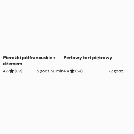
Pierożki półfrancuskie z
Perłowy tort piętrowy
dżemem
4.6
(89)
2 godz. 50 min
4.4
(34)
72 godz.