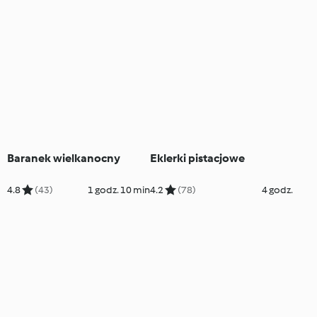
Baranek wielkanocny
Eklerki pistacjowe
4.8
(43)
1 godz. 10 min
4.2
(78)
4 godz.