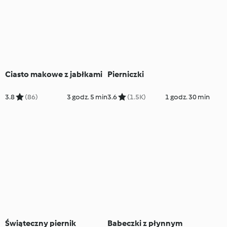
Ciasto makowe z jabłkami
Pierniczki
3.8
(86)
3 godz. 5 min
3.6
(1.5K)
1 godz. 30 min
Świąteczny piernik
Babeczki z płynnym