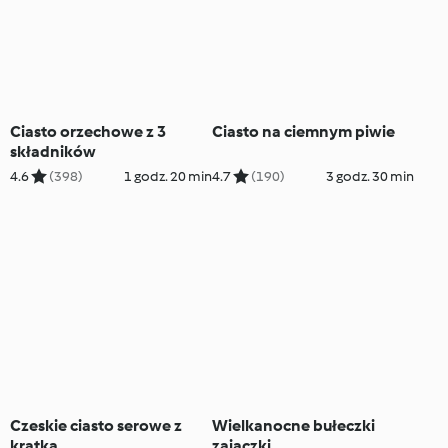
Ciasto orzechowe z 3
Ciasto na ciemnym piwie
składników
4.6
(398)
1 godz. 20 min
4.7
(190)
3 godz. 30 min
Czeskie ciasto serowe z
Wielkanocne bułeczki
kratką
zajączki