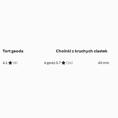
Tort geoda
Choinki z kruchych ciastek
4.1
(8)
6 godz.
3.7
(26)
45 min