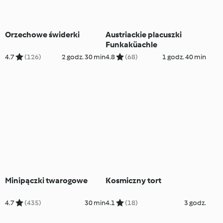
Orzechowe świderki
Austriackie placuszki
Funkaküachle
4.7
(126)
2 godz. 30 min
4.8
(68)
1 godz. 40 min
Minipączki twarogowe
Kosmiczny tort
4.7
(435)
30 min
4.1
(18)
3 godz.