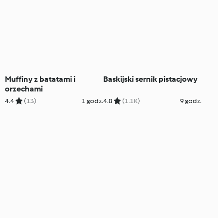
Muffiny z batatami i
Baskijski sernik pistacjowy
orzechami
4.4
(13)
1 godz.
4.8
(1.1K)
9 godz.