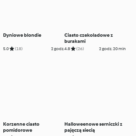
Dyniowe blondie
Ciasto czekoladowe z
burakami
5.0
(18)
2 godz.
4.8
(26)
2 godz. 20 min
Korzenne ciasto
Halloweenowe serniczki z
pomidorowe
pajęczą siecią