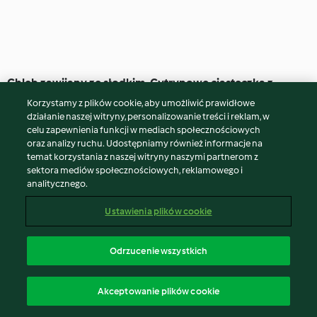
Chleb zawijany ze słodkim
Cytrynowe ciasteczka z
nadzieniem
wiosennym wzorkiem
Korzystamy z plików cookie, aby umożliwić prawidłowe
3.7
(26)
1 godz. 50 min
4.6
(344)
1 godz.
działanie naszej witryny, personalizowanie treści i reklam, w
celu zapewnienia funkcji w mediach społecznościowych
oraz analizy ruchu. Udostępniamy również informacje na
temat korzystania z naszej witryny naszymi partnerom z
sektora mediów społecznościowych, reklamowego i
analitycznego.
Ustawienia plików cookie
Odrzucenie wszystkich
Ciasto wiosenna stokrotka
Sernik z białą czekoladą i
Akceptowanie plików cookie
polewą pistacjową