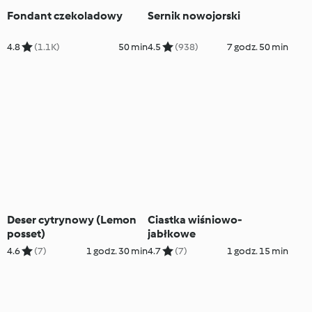
Fondant czekoladowy
Sernik nowojorski
4.8
(1.1K)
50 min
4.5
(938)
7 godz. 50 min
Deser cytrynowy (Lemon
Ciastka wiśniowo-
posset)
jabłkowe
4.6
(7)
1 godz. 30 min
4.7
(7)
1 godz. 15 min