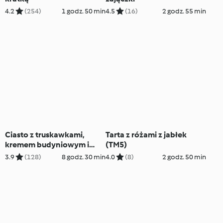
4.2
(254)
1 godz. 50 min
4.5
(16)
2 godz. 55 min
Ciasto z truskawkami,
Tarta z różami z jabłek
kremem budyniowym i
(TM5)
galaretką (TM5)
3.9
(128)
8 godz. 30 min
4.0
(8)
2 godz. 50 min