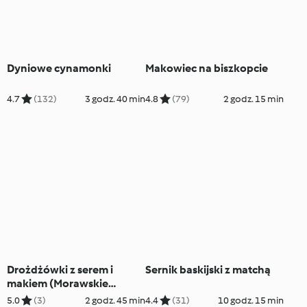
Dyniowe cynamonki
Makowiec na biszkopcie
4.7
(132)
3 godz. 40 min
4.8
(79)
2 godz. 15 min
Drożdżówki z serem i
Sernik baskijski z matchą
makiem (Morawskie
kołacze)
5.0
(3)
2 godz. 45 min
4.4
(31)
10 godz. 15 min