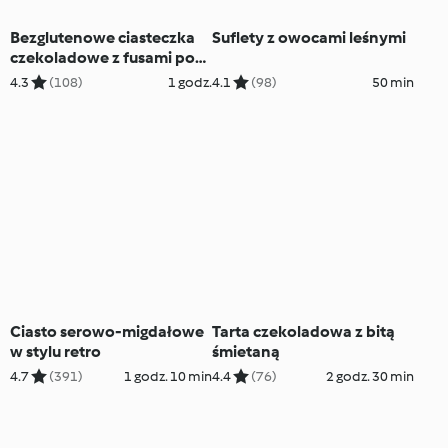
Bezglutenowe ciasteczka
Suflety z owocami leśnymi
czekoladowe z fusami po
kawie
4.3
(108)
1 godz.
4.1
(98)
50 min
Ciasto serowo-migdałowe
Tarta czekoladowa z bitą
w stylu retro
śmietaną
4.7
(391)
1 godz. 10 min
4.4
(76)
2 godz. 30 min