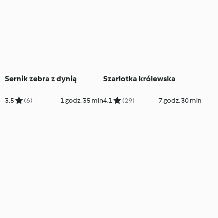
Sernik zebra z dynią
Szarlotka królewska
3.5
(6)
1 godz. 35 min
4.1
(29)
7 godz. 30 min