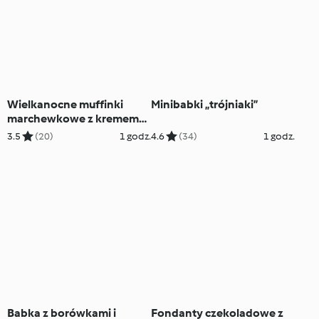
Wielkanocne muffinki
Minibabki „trójniaki”
marchewkowe z kremem
cytrynowym
3.5
(20)
1 godz.
4.6
(34)
1 godz.
Babka z borówkami i
Fondanty czekoladowe z