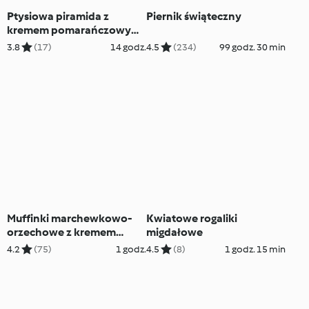
Ptysiowa piramida z
Piernik świąteczny
kremem pomarańczowym
(Croquembouche)
3.8
(17)
14 godz.
4.5
(234)
99 godz. 30 min
Muffinki marchewkowo-
Kwiatowe rogaliki
orzechowe z kremem
migdałowe
śmietankowo-cytrynowym
4.2
(75)
1 godz.
4.5
(8)
1 godz. 15 min