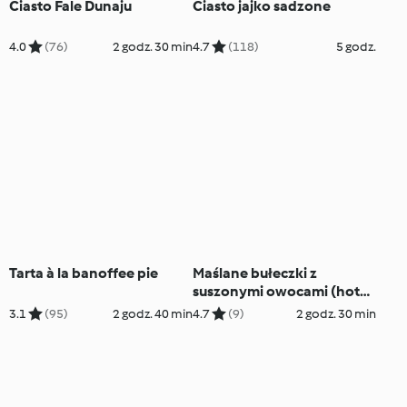
Ciasto Fale Dunaju
Ciasto jajko sadzone
4.0
(76)
2 godz. 30 min
4.7
(118)
5 godz.
Tarta à la banoffee pie
Maślane bułeczki z
suszonymi owocami (hot
cross buns)
3.1
(95)
2 godz. 40 min
4.7
(9)
2 godz. 30 min