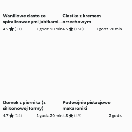
Waniliowe ciasto ze
Ciastka z kremem
spiralizowanymi jabłkami
orzechowym
(TM5)
4.2
(11)
1 godz. 20 min
4.5
(150)
1 godz. 20 min
Domek z piernika (z
Podwójnie pistacjowe
silikonowej formy)
makaroniki
4.7
(14)
1 godz. 30 min
4.5
(49)
3 godz.