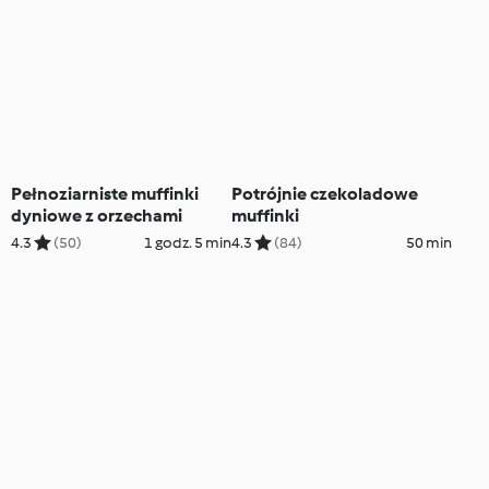
Pełnoziarniste muffinki
Potrójnie czekoladowe
dyniowe z orzechami
muffinki
4.3
(50)
1 godz. 5 min
4.3
(84)
50 min