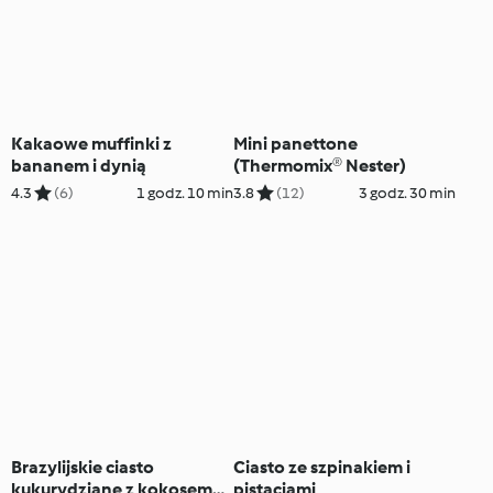
Kakaowe muffinki z
Mini panettone
bananem i dynią
(Thermomix® Nester)
4.3
(6)
1 godz. 10 min
3.8
(12)
3 godz. 30 min
Brazylijskie ciasto
Ciasto ze szpinakiem i
kukurydziane z kokosem
pistacjami