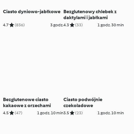
Ciasto dyniowo-jabłkowe
Bezglutenowy chlebek z
daktylami i jabłkami
4.7
(836)
3 godz.
4.3
(33)
1 godz. 30 min
Bezglutenowe ciasto
Ciasto podwójnie
kakaowe z orzechami
czekoladowe
4.5
(47)
1 godz. 10 min
3.5
(23)
1 godz. 10 min