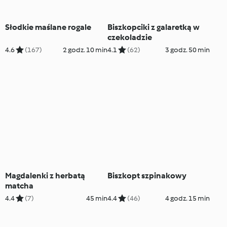
Słodkie maślane rogale
Biszkopciki z galaretką w
czekoladzie
4.6
(167)
2 godz. 10 min
4.1
(62)
3 godz. 50 min
Magdalenki z herbatą
Biszkopt szpinakowy
matcha
4.4
(7)
45 min
4.4
(46)
4 godz. 15 min