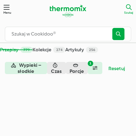
Szukaj - Cookidoo® – oficjalna platforma z przepisami na Th
Menu
Szukaj
Przepisy
Kolekcje
Artykuły
779
274
256
1
Wypieki –
Resetuj
słodkie
Czas
Porcje